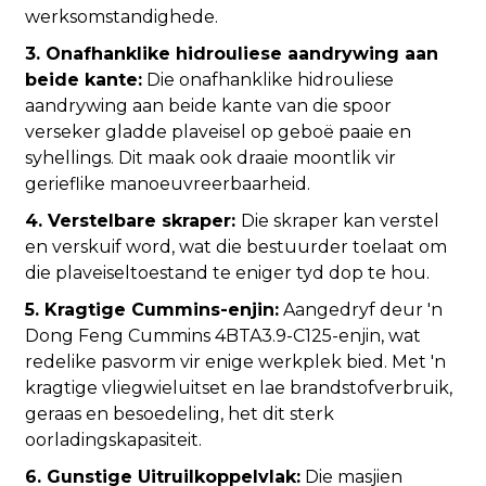
werksomstandighede.
3. Onafhanklike hidrouliese aandrywing aan
beide kante:
Die onafhanklike hidrouliese
aandrywing aan beide kante van die spoor
verseker gladde plaveisel op geboë paaie en
syhellings. Dit maak ook draaie moontlik vir
gerieflike manoeuvreerbaarheid.
4. Verstelbare skraper:
Die skraper kan verstel
en verskuif word, wat die bestuurder toelaat om
die plaveiseltoestand te eniger tyd dop te hou.
5. Kragtige Cummins-enjin:
Aangedryf deur 'n
Dong Feng Cummins 4BTA3.9-C125-enjin, wat
redelike pasvorm vir enige werkplek bied. Met 'n
kragtige vliegwieluitset en lae brandstofverbruik,
geraas en besoedeling, het dit sterk
oorladingskapasiteit.
6. Gunstige Uitruilkoppelvlak:
Die masjien