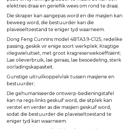
elektries draai en gerieflik wees om rond te draai;
Die skraper kan aangepas word en die masjien kan
beweeg word, die bestuurder kan die
plaveiseltoestand te eniger tyd waarneem.
Dong Feng Cunnins model 4BTA3.9-C125, redelike
passing, geskik vir enige soort werkplek; Kragtige
vliegwieluitset, met groot kragreserwekoëffisiënt;
Lae olieverbruik, lae geraas, lae besoedeling, sterk
oorladingskapasiteit.
Gunstige uitruilkoppelvlak tussen masjiene en
bestuurder;
Die gehumaniseerde ontwerp-bedieningstafel
kan na regs-links geskuif word, die sitplek kan
verstel en verder as die masjien geskuif word,
sodat die bestuurder die plaveiseltoestand te
eniger tyd kan waarneem.