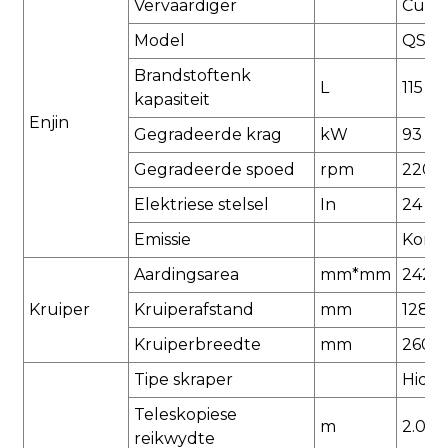
Vervaardiger
Cumm
Model
QSB3.
Brandstoftenk
L
115
kapasiteit
Enjin
Gegradeerde krag
kW
93
Gegradeerde spoed
rpm
2200
Elektriese stelsel
In
24
Emissie
Konin
Aardingsarea
mm*mm
2425
Kruiper
Kruiperafstand
mm
1284
Kruiperbreedte
mm
260
Tipe skraper
Hidro
Teleskopiese
m
2.0～4
reikwydte