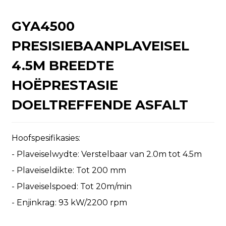
GYA4500
PRESISIEBAANPLAVEISEL
4.5M BREEDTE
n
HOËPRESTASIE
DOELTREFFENDE ASFALT
Hoofspesifikasies:
..
- Plaveiselwydte: Verstelbaar van 2.0m tot 4.5m
- Plaveiseldikte: Tot 200 mm
- Plaveiselspoed: Tot 20m/min
- Enjinkrag: 93 kW/2200 rpm