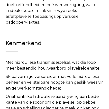
doeltreffendheid en hoë werkverrigting, wat dit
'n ideale keuse maak vir 'n wye reeks
asfaltplaveiseltoepassings op verskeie
padoppervlaktes.
Kenmerkend
Met hidrouliese transmissiestelsel, wat die loop
meer bestendig hou, waarborg plaveiselgehalte;
Skraalvormige verspreider met volle hidrouliese
beheer en verstelbare hoogte kan geskik wees vir
enige werksomstandighede;
Onafhanklike hidrouliese aandrywing aan beide
kante van die spoor om die plaveisel op geboë
paaie en syhellings gladder te maak; dit kan ook