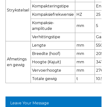
Kompakteringstipe
Enke
Strykstelsel
Kompaksiefrekwensie
HZ
25
Kompaksie-
mm
5
amplitude
Verhittingstipe
Gasve
Lengte
mm
5500
Breedte (hoof)
mm
2050
Afmetings
Hoogte (Kajuit)
mm
3415
en gewig
Vervoerhoogte
mm
2765
Totale gewig
t
10.5
Leave Your Message