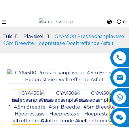
Tuis
Plaveisel
GYA4500 Presisiebaanplaveisel
4.5m Breedte Hoëprestasie Doeltreffende Asfalt
n