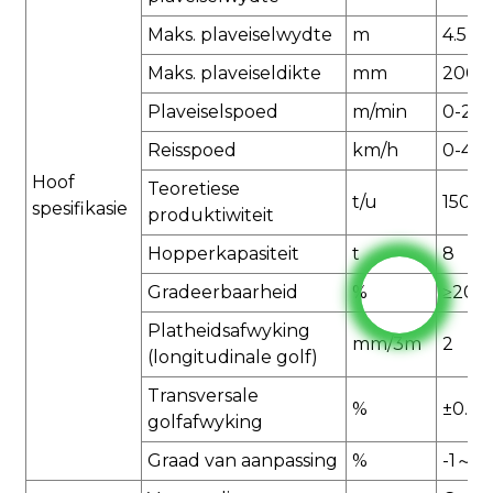
Maks. plaveiselwydte
m
4.5
Maks. plaveiseldikte
mm
200
Plaveiselspoed
m/min
0-20
Reisspoed
km/h
0-4.5
Hoof
Teoretiese
t/u
150
spesifikasie
produktiwiteit
Hopperkapasiteit
t
8
Gradeerbaarheid
%
≥20
Platheidsafwyking
mm/3m
2
(longitudinale golf)
Transversale
%
±0.02
golfafwyking
Graad van aanpassing
%
-1～+