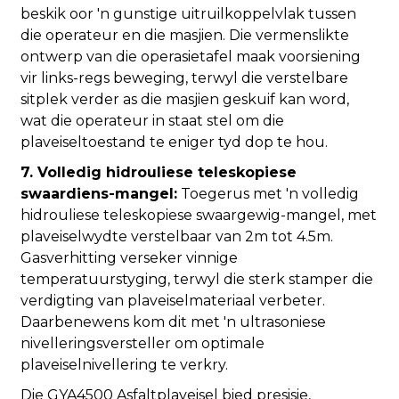
beskik oor 'n gunstige uitruilkoppelvlak tussen
die operateur en die masjien. Die vermenslikte
ontwerp van die operasietafel maak voorsiening
vir links-regs beweging, terwyl die verstelbare
sitplek verder as die masjien geskuif kan word,
wat die operateur in staat stel om die
plaveiseltoestand te eniger tyd dop te hou.
7. Volledig hidrouliese teleskopiese
swaardiens-mangel:
Toegerus met 'n volledig
hidrouliese teleskopiese swaargewig-mangel, met
plaveiselwydte verstelbaar van 2m tot 4.5m.
Gasverhitting verseker vinnige
temperatuurstyging, terwyl die sterk stamper die
verdigting van plaveiselmateriaal verbeter.
Daarbenewens kom dit met 'n ultrasoniese
nivelleringsversteller om optimale
plaveiselnivellering te verkry.
Die GYA4500 Asfaltplaveisel bied presisie,