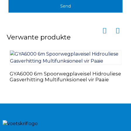
Send
Verwante produkte
GYA6000 6m Spoorwegplaveisel Hidrouliese
D
Gasverhitting Multifunksioneel vir Paaie
S