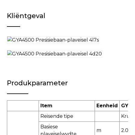
Kliëntgeval
Produkparameter
Item
Eenheid
GYA4
Reisende tipe
Kruip
Basiese
m
2.0
plaveiselwydte