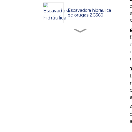
Escavadora hidráulica
de orugas ZG360
Escavadora hidráulica
de orugas ZG380
Escavadora hidráulica
de orugas ZG480
t
Escavadora hidráulica
de orugas ZG750
Escavadora hidráulica
de orugas ZG520
a