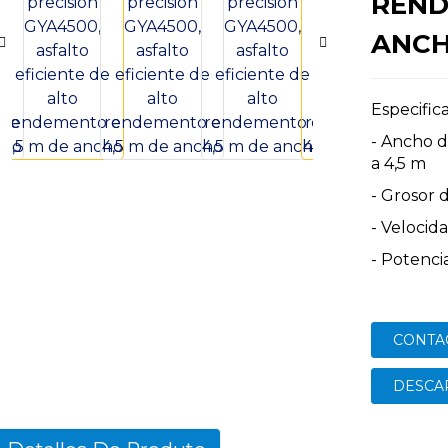
REND
ANC
Especifica
- Ancho d
a 4,5 m
- Grosor 
- Velocid
- Potenc
CONTA
DESCA