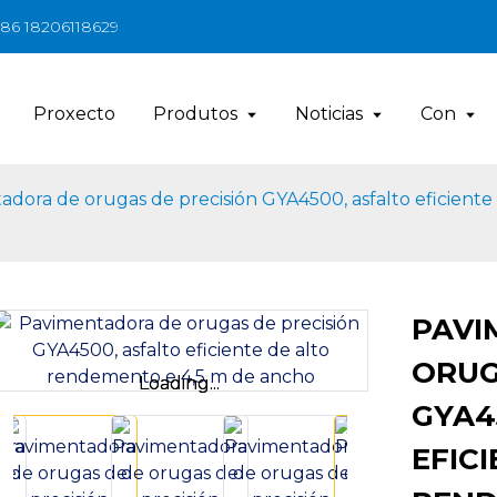
+86 18206118629
Proxecto
Produtos
Noticias
Con
dora de orugas de precisión GYA4500, asfalto eficiente
PAVI
ORUG
Loading...
Loading...
GYA4
EFIC