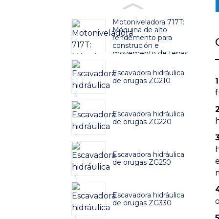
Motoniveladora 717T:
Máquina de alto
rendemento para
construción e
movemento de terras
Escavadora hidráulica
de orugas ZG210
Escavadora hidráulica
h
de orugas ZG220
Escavadora hidráulica
de orugas ZG250
Escavadora hidráulica
de orugas ZG330