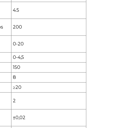
4.5
os
200
0-20
0-4,5
150
8
≥20
2
±0,02