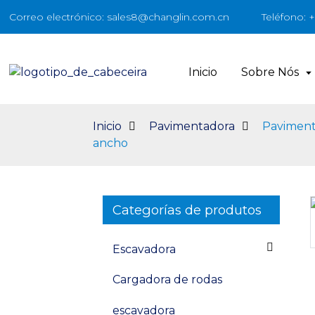
Correo electrónico: sales8@changlin.com.cn
Teléfono: 
Inicio
Sobre Nós
Inicio
Pavimentadora
Pavimenta
ancho
Categorías de produtos
Loading...
Loading...
Escavadora
Cargadora de rodas
escavadora