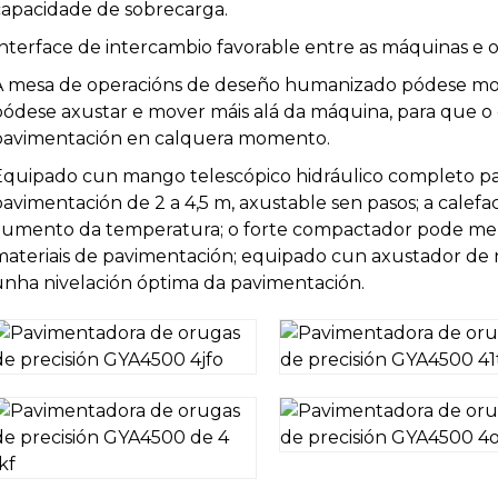
capacidade de sobrecarga.
Interface de intercambio favorable entre as máquinas e 
A mesa de operacións de deseño humanizado pódese move
pódese axustar e mover máis alá da máquina, para que o
pavimentación en calquera momento.
Equipado cun mango telescópico hidráulico completo par
pavimentación de 2 a 4,5 m, axustable sen pasos; a calef
aumento da temperatura; o forte compactador pode mel
materiais de pavimentación; equipado cun axustador de n
unha nivelación óptima da pavimentación.