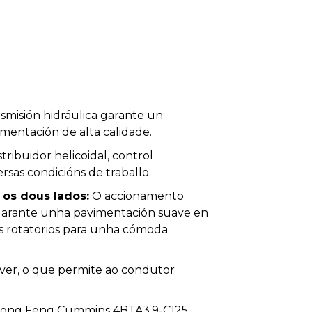
smisión hidráulica garante un
mentación de alta calidade.
ribuidor helicoidal, control
rsas condicións de traballo.
os dous lados:
O accionamento
 garante unha pavimentación suave en
os rotatorios para unha cómoda
ver, o que permite ao condutor
ong Feng Cummins 4BTA3.9-C125,