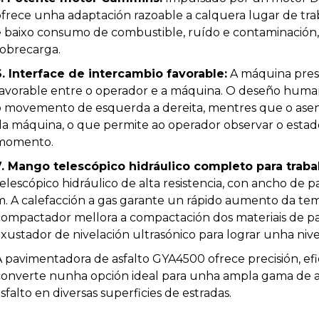
ofrece unha adaptación razoable a calquera lugar de tra
e baixo consumo de combustible, ruído e contaminación,
sobrecarga.
6. Interface de intercambio favorable:
A máquina pres
favorable entre o operador e a máquina. O deseño huma
o movemento de esquerda a dereita, mentres que o asen
da máquina, o que permite ao operador observar o esta
momento.
7. Mango telescópico hidráulico completo para traba
elescópico hidráulico de alta resistencia, con ancho de 
m. A calefacción a gas garante un rápido aumento da te
compactador mellora a compactación dos materiais de pa
axustador de nivelación ultrasónico para lograr unha niv
A pavimentadora de asfalto GYA4500 ofrece precisión, efi
converte nunha opción ideal para unha ampla gama de a
sfalto en diversas superficies de estradas.