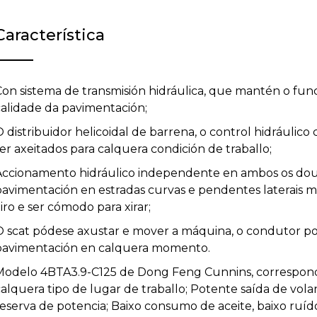
Característica
Con sistema de transmisión hidráulica, que mantén o fun
calidade da pavimentación;
 distribuidor helicoidal de barrena, o control hidráulic
er axeitados para calquera condición de traballo;
Accionamento hidráulico independente en ambos os dous 
pavimentación en estradas curvas e pendentes laterais 
iro e ser cómodo para xirar;
O scat pódese axustar e mover a máquina, o condutor po
pavimentación en calquera momento.
Modelo 4BTA3.9-C125 de Dong Feng Cunnins, corresponde
alquera tipo de lugar de traballo; Potente saída de vola
eserva de potencia; Baixo consumo de aceite, baixo ruído