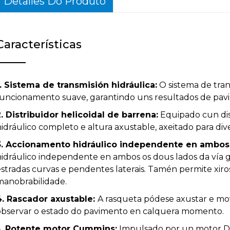
Detalles Do Produto
Características
1. Sistema de transmisión hidráulica:
O sistema de tran
funcionamento suave, garantindo uns resultados de pavi
2. Distribuidor helicoidal de barrena:
Equipado cun dist
idráulico completo e altura axustable, axeitado para dive
3. Accionamento hidráulico independente en ambos 
hidráulico independente en ambos os dous lados da vía
estradas curvas e pendentes laterais. Tamén permite xir
manobrabilidade.
4. Rascador axustable:
A rasqueta pódese axustar e mo
observar o estado do pavimento en calquera momento.
5. Potente motor Cummins:
Impulsado por un motor D