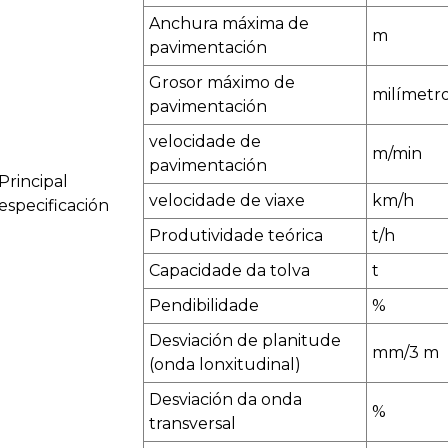
Anchura máxima de
m
pavimentación
Grosor máximo de
milímetr
pavimentación
velocidade de
m/min
pavimentación
Principal
velocidade de viaxe
km/h
especificación
Produtividade teórica
t/h
Capacidade da tolva
t
Pendibilidade
%
Desviación de planitude
mm/3 m
(onda lonxitudinal)
Desviación da onda
%
transversal