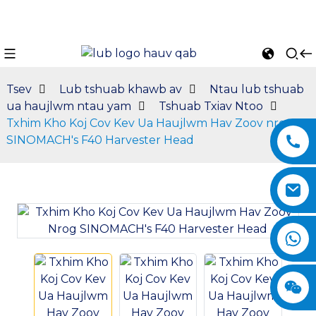
Tsev
Lub tshuab khawb av
Ntau lub tshuab
ua haujlwm ntau yam
Tshuab Txiav Ntoo
Txhim Kho Koj Cov Kev Ua Haujlwm Hav Zoov nrog
SINOMACH's F40 Harvester Head
n