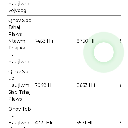
Haujlwm
Vojvoog
Qhov Siab
Tshaj
Plaws
Ntawm
7453 Hli
8750 Hli
886
Thaj Av
Ua
Haujlwm
Qhov Siab
Ua
Haujlwm
7948 Hli
8663 Hli
646
Siab Tshaj
Plaws
Qhov Tob
Ua
Haujlwm
4721 Hli
5571 Hli
560