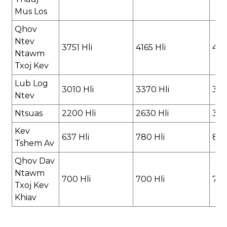
Mus Los
Qhov
Ntev
3751 Hli
4165 Hli
463
Ntawm
Txoj Kev
Lub Log
3010 Hli
3370 Hli
383
Ntev
Ntsuas
2200 Hli
2630 Hli
300
Kev
637 Hli
780 Hli
850
Tshem Av
Qhov Dav
Ntawm
700 Hli
700 Hli
700
Txoj Kev
Khiav