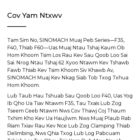
Cov Yam Ntxwv
Tam Sim No, SINOMACH Muaj Peb Series—F35,
F40, Thiab F60—Uas Muaj Ntau Tshaj Kaum Ob
Hom Khoom Tsim Los Rau Kev Sau Qoob Loo Sai
Sai. Nrog Ntau Tshaj 62 Xyoo Ntawm Kev Tshawb
Fawb Thiab Kev Tsim Khoom Siv Khawb Av,
SINOMACH Muaj Kev Nkag Siab Tob Txog Txhua
Hom Khoom.
Lub Taub Hau Tshuab Sau Qoob Loo F40, Uas Yog
Ib Qho Ua Tiav Ntawm F35, Tau Txais Lub Zog
Tseem Ceeb Ntawm Nws Cov Thawj Coj Thaum
Txhim Kho Kev Ua Haujlwm. Nws Muaj Plaub Rab
Riam Txiav Rau Kev Nce Lub Zog Clamping Thiab
Delimbing, Nws Qhia Txog Lub Log Pabcuam