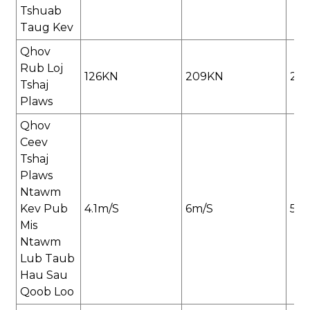
Tshuab
Taug Kev
Qhov
Rub Loj
126KN
209KN
27
Tshaj
Plaws
Qhov
Ceev
Tshaj
Plaws
Ntawm
Kev Pub
4.1m/s
6m/s
5m
Mis
Ntawm
Lub Taub
Hau Sau
Qoob Loo