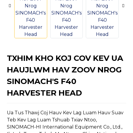
n
TXHIM KHO KOJ COV KEV UA
HAUJLWM HAV ZOOV NROG
SINOMACH'S F40
..
HARVESTER HEAD
Ua Tus Thawj Coj Hauv Kev Lag Luam Hauv Suav
Teb Kev Lag Luam Tshuab Txiav Ntoo,
SINOMACH-HI International Equipment Co., Ltd.,