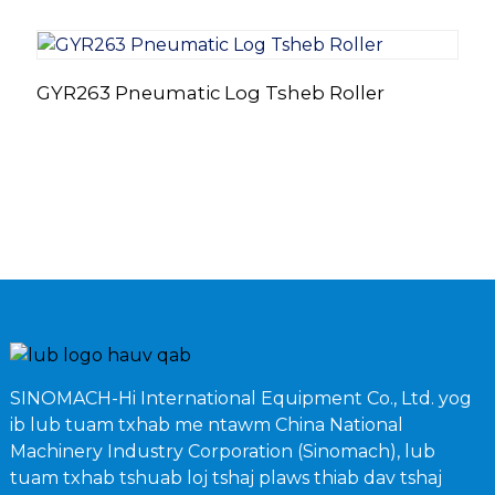
GYR263 Pneumatic Log Tsheb Roller
L
Z
SINOMACH-Hi International Equipment Co., Ltd. yog
ib lub tuam txhab me ntawm China National
Machinery Industry Corporation (Sinomach), lub
tuam txhab tshuab loj tshaj plaws thiab dav tshaj