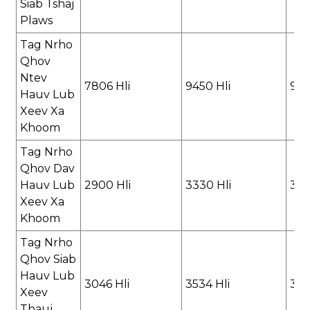
Siab Tshaj
Plaws
Tag Nrho
Qhov
Ntev
7806 Hli
9450 Hli
980
Hauv Lub
Xeev Xa
Khoom
Tag Nrho
Qhov Dav
Hauv Lub
2900 Hli
3330 Hli
370
Xeev Xa
Khoom
Tag Nrho
Qhov Siab
Hauv Lub
3046 Hli
3534 Hli
365
Xeev
Thauj