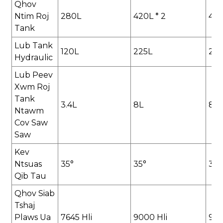
Qhov
Ntim Roj
280L
420L * 2
400
Tank
Lub Tank
120L
225L
210
Hydraulic
Lub Peev
Xwm Roj
Tank
3.4L
8L
8L
Ntawm
Cov Saw
Saw
Kev
Ntsuas
35°
35°
35°
Qib Tau
Qhov Siab
Tshaj
Plaws Ua
7645 Hli
9000 Hli
9151