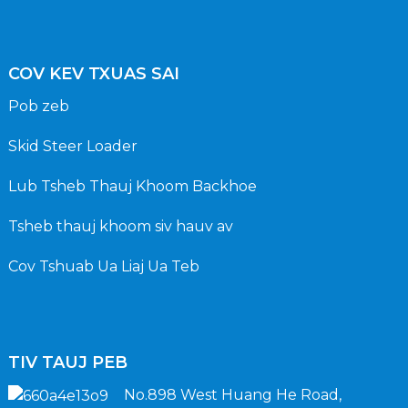
COV KEV TXUAS SAI
Pob zeb
Skid Steer Loader
Lub Tsheb Thauj Khoom Backhoe
Tsheb thauj khoom siv hauv av
Cov Tshuab Ua Liaj Ua Teb
TIV TAUJ PEB
No.898 West Huang He Road,