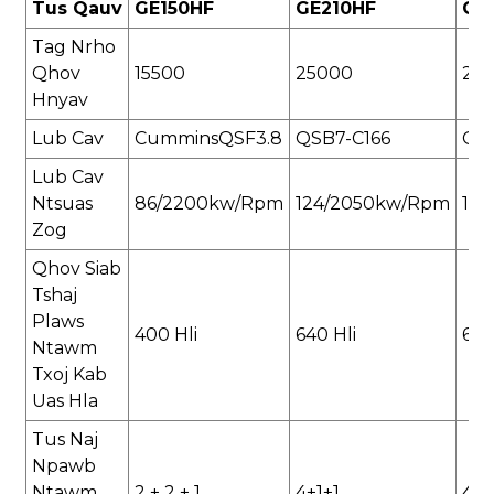
Tus Qauv
GE150HF
GE210HF
GE
Tag Nrho
Qhov
15500
25000
28
Hnyav
Lub Cav
CumminsQSF3.8
QSB7-C166
QS
Lub Cav
Ntsuas
86/2200kw/rpm
124/2050kw/rpm
15
Zog
Qhov Siab
Tshaj
Plaws
400 Hli
640 Hli
64
Ntawm
Txoj Kab
Uas Hla
Tus Naj
Npawb
Ntawm
2 + 2 + 1
4+1+1
4+1