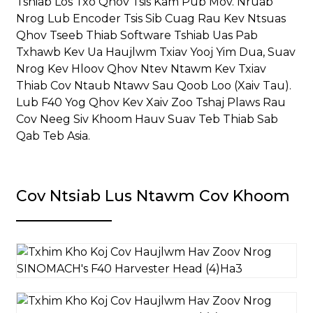
Tshiab Los Txo Qhov Tsis Kam Pub Mov. Nruab
Nrog Lub Encoder Tsis Sib Cuag Rau Kev Ntsuas
Qhov Tseeb Thiab Software Tshiab Uas Pab
Txhawb Kev Ua Haujlwm Txiav Yooj Yim Dua, Suav
Nrog Kev Hloov Qhov Ntev Ntawm Kev Txiav
Thiab Cov Ntaub Ntawv Sau Qoob Loo (xaiv Tau).
Lub F40 Yog Qhov Kev Xaiv Zoo Tshaj Plaws Rau
Cov Neeg Siv Khoom Hauv Suav Teb Thiab Sab
Qab Teb Asia.
Cov Ntsiab Lus Ntawm Cov Khoom