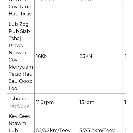
Cov Taub
Hau Txiav
Lub Zog
Pub Siab
Tshaj
Plaws
Ntawm
16KN
25KN
25
Cov
Menyuam
Taub Hau
Sau Qoob
Loo
Tshuab
11.9rpm
13rpm
10.
Tig Ceev
Kev Ceev
Ntawm
Lub
5.1/3.2km/teev
5.7/3.2km/teev
4.3