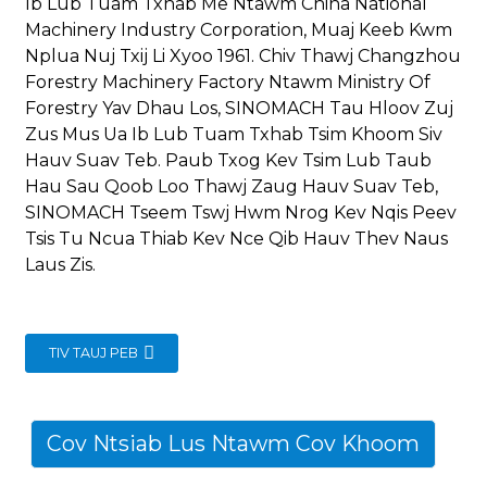
Ib Lub Tuam Txhab Me Ntawm China National
Machinery Industry Corporation, Muaj Keeb Kwm
Nplua Nuj Txij Li Xyoo 1961. Chiv Thawj Changzhou
Forestry Machinery Factory Ntawm Ministry Of
Forestry Yav Dhau Los, SINOMACH Tau Hloov Zuj
Zus Mus Ua Ib Lub Tuam Txhab Tsim Khoom Siv
Hauv Suav Teb. Paub Txog Kev Tsim Lub Taub
Hau Sau Qoob Loo Thawj Zaug Hauv Suav Teb,
SINOMACH Tseem Tswj Hwm Nrog Kev Nqis Peev
Tsis Tu Ncua Thiab Kev Nce Qib Hauv Thev Naus
Laus Zis.
TIV TAUJ PEB
Cov Ntsiab Lus Ntawm Cov Khoom