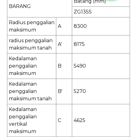
Batang (mm)
BARANG
ZG135S
Radius penggalian
A
8300
maksimum
radius penggalian
A'
8175
maksimum tanah
Kedalaman
penggalian
B
5490
maksimum
Kedalaman
penggalian
B'
5270
maksimum tanah
Kedalaman
penggalian
C
4625
vertikal
maksimum