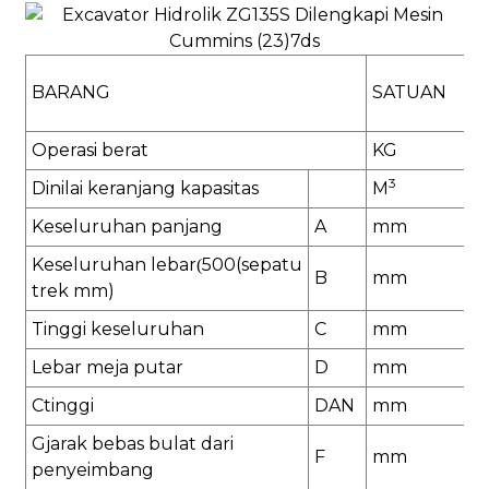
BARANG
SATUAN
Operasi
berat
K
G
3
Dinilai
keranjang
kapasitas
M
Keseluruhan
panjang
A
mm
Keseluruhan
lebar
5
00
(sepatu
(
B
mm
trek mm)
Tinggi keseluruhan
C
mm
Lebar meja putar
D
mm
C
tinggi
DAN
mm
G
jarak bebas bulat dari
F
mm
penyeimbang