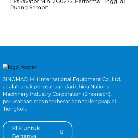
Ekskavator Mini ZG027S: Performa Tinggi di
T
Ruang Sempit
M
SINOMACH-Hi International Equipment Co., Ltd.
adalah anak perusahaan dari China National
Machinery Industry Corporation (Sinomach),
perusahaan mesin terbesar dan terlengkap di
Tiongkok.
Klik untuk
Bertanya