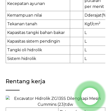
putaran
Kecepatan ayunan
per menit
Kemampuan nilai
D
derajat(%)
2
Tekanan tanah
K
gf/cm
Kapasitas tangki bahan bakar
L
Kapasitas sistem pendingin
L
Tangki oli hidrolik
L
Sistem hidrolik
L
Rentang kerja