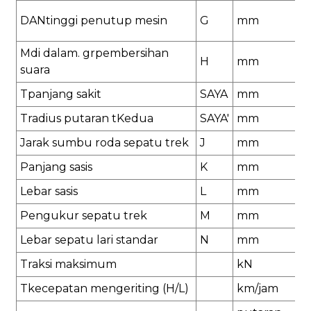
DAN
tinggi penutup mesin
G
mm
M
di dalam
.
gr
pembersihan
H
mm
suara
T
panjang sakit
SAYA
mm
T
radius putaran t
Kedua
SAYA
'
mm
Jarak sumbu roda sepatu trek
J
mm
Panjang sasis
K
mm
Lebar sasis
L
mm
Pengukur sepatu trek
M
mm
Lebar sepatu lari standar
N
mm
Traksi maksimum
k
N
T
kecepatan mengeriting (H/L)
k
m/jam