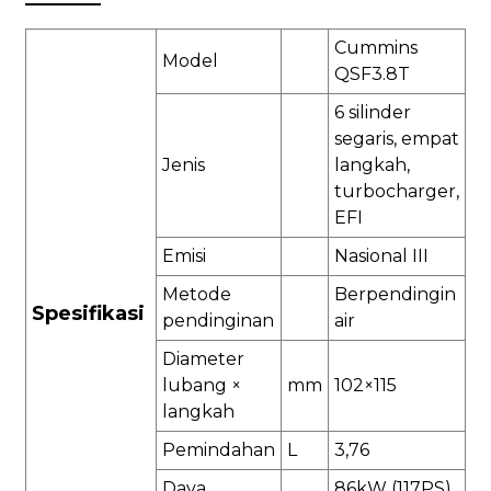
Cummins
Model
QSF3.8T
6 silinder
segaris, empat
Jenis
langkah,
turbocharger,
EFI
Emisi
Nasional III
Metode
Berpendingin
Spesifikasi
pendinginan
air
Diameter
lubang ×
mm
102×115
langkah
Pemindahan
L
3,76
Daya
86kW (117PS)