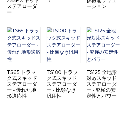
255Fスキッド
多機能ソリュ
ステアローダ
ーション
ー
n
TS65 トラッ
TS100 トラッ
TS125 全地形
ク式スキッド
ク式スキッド
対応スキッド
..
ステアローダ
ステアローダ
ステアローダ
ー - 優れた地
ー - 比類なき
ー - 究極の安
形適応性
汎用性
定性とパワー