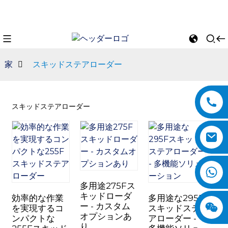
家
スキッドステアローダー
スキッドステアローダー
n
多用途275Fス
キッドローダ
効率的な作業
多用途な295F
ー - カスタム
を実現するコ
スキッドステ
オプションあ
ンパクトな
アローダー -
り