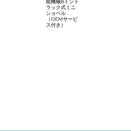
能機械8トント
ラック式ミニ
ショベル
（OEMサービ
ス付き）
n
..