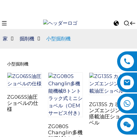
家
掘削機
小型掘削機
小型掘削機
ZG065S油圧
ショベルの仕
ZG135S カミ
n
様
ンズエンジン
搭載油圧ショ
ベル
ZG080S
Changlin多機