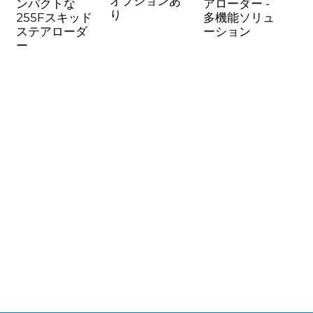
オプションあ
ンパクトな
アローダー -
り
255Fスキッド
多機能ソリュ
ステアローダ
ーション
ー
n
..