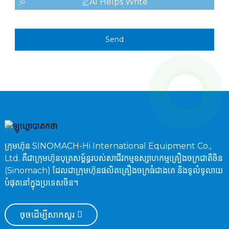
AI Helps Write
Send
ក្រុមហ៊ុន SINOMACH-Hi International Equipment Co.,
Ltd. គឺជាក្រុមហ៊ុនបុត្រសម្ព័ន្ធរបស់សាជីវកម្មឧស្សាហកម្មគ្រឿងចក្រជាតិចិន
(Sinomach) ដែលជាក្រុមហ៊ុនផលិតគ្រឿងចក្រធំជាងគេ និងទូលំទូលាយ
បំផុតនៅក្នុងប្រទេសចិន។
ចុចដើម្បីសាកសួរ