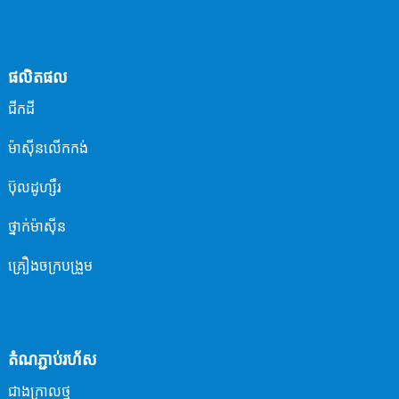
ផលិតផល
ជីក​ដី
ម៉ាស៊ីន​លើក​កង់
ប៊ុលដូហ្សឺរ
ថ្នាក់ម៉ាស៊ីន
គ្រឿងចក្របង្រួម
តំណភ្ជាប់រហ័ស
ជាង​ក្រាល​ថ្ម