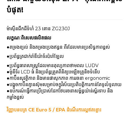
បំផុត!
ម៉ាស៊ីន​ជីក​ដី​ទំហំ 23 តោន ZG230J
លក្ខណៈពិសេសផលិតផល
n
●តម្រងខ្យល់ និងតម្រងប្រេងឥន្ធនៈពីរដែលមានប្រសិទ្ធភាពខ្ពស់
●ប្រព័ន្ធត្រជាក់រ៉ាឌីយ៉ាទ័រប៉ារ៉ាឡែល
●ប្រព័ន្ធធារាសាស្ត្រដែលមានតុល្យភាពថាមពល LUDV
●ម៉ូនីទ័រ LCD ធំ និងប្រព័ន្ធត្រួតពិនិត្យអេឡិចត្រូនិចទំនើប
●កាប៊ីនសុវត្ថិភាព និងមានផាសុកភាព ការរចនា ergonomic
..
●បង្អួចកាប៊ីនគ្មានស៊ុមសម្រាប់ចក្ខុវិស័យប្រតិបត្តិការកាន់តែទូលំទូលាយ
●ឧបករណ៍ធ្វើការប្រើប្រាស់ដែកថែបរចនាសម្ព័ន្ធយ៉ាន់ស្ព័រទាប និង
កម្លាំងខ្ពស់
វិញ្ញាបនបត្រ CE Euro 5 / EPA ដំណើរការល្អឥតខ្ចោះ