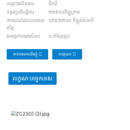
ឈ្មោះផលិតផល
ជីក​ដី
ទម្ងន់ប្រតិបត្តិការ
២២៥០០គីឡូក្រាម
ថាមពលដែលបានវាយ
១៥៥/២២០០ គីឡូវ៉ាត់/នាទី
តម្លៃ
សមត្ថភាពធុងសំរាម
១.១ម៉ែត្រគូប
ទាក់ទងមកយើងខ្ញុំ
ទាញយក
លក្ខណៈបច្ចេកទេស