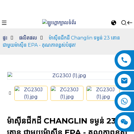
ផ្ទះ
ផលិតផល
ម៉ាស៊ីនជីកដី Changlin ទម្ងន់ 23 តោន
ជាមួយម៉ាស៊ីន EPA - គុណភាពខ្ពស់បំផុត!
n
ម៉ាស៊ីនជីកដី CHANGLIN ទម្ងន់ 23
តោន ជាមួយម៉ាស៊ីន EPA - គុណភាពខ្ពស់