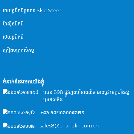
រថយន្ត​ដឹក​ដី​ប្រភេទ Skid Steer
ម៉ាស៊ីន​ដឹក​ដី​
រថយន្តដឹករ៉ែ
គ្រឿងចក្រកសិកម្ម
ទំនាក់ទំនងមកយើងខ្ញុំ
លេខ 898 ផ្លូវហួងហឺខាងលិច ឆាងចូវ ខេត្តជាំងស៊ូ
ប្រទេសចិន
+៨៦ ១៨២០៦១១៨៦២៩
sales8@changlin.com.cn