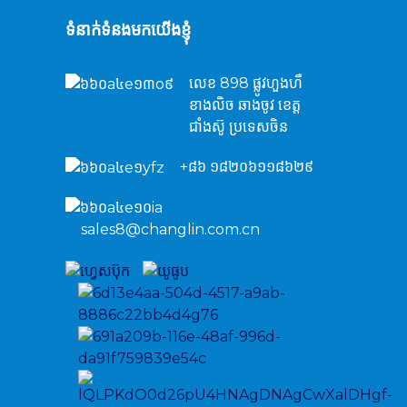
ទំនាក់ទំនងមកយើងខ្ញុំ
លេខ 898 ផ្លូវហួងហឺ
ខាងលិច ឆាងចូវ ខេត្ត
ជាំងស៊ូ ប្រទេសចិន
+៨៦ ១៨២០៦១១៨៦២៩
sales8@changlin.com.cn