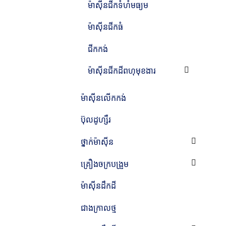
ម៉ាស៊ីនជីកទំហំមធ្យម
ម៉ាស៊ីនជីកធំ
ជីក​កង់
ម៉ាស៊ីនជីកដីពហុមុខងារ
ម៉ាស៊ីន​លើក​កង់
ប៊ុលដូហ្សឺរ
ថ្នាក់ម៉ាស៊ីន
គ្រឿងចក្របង្រួម
ម៉ាស៊ីន​ដឹក​ដី​
ជាង​ក្រាល​ថ្ម