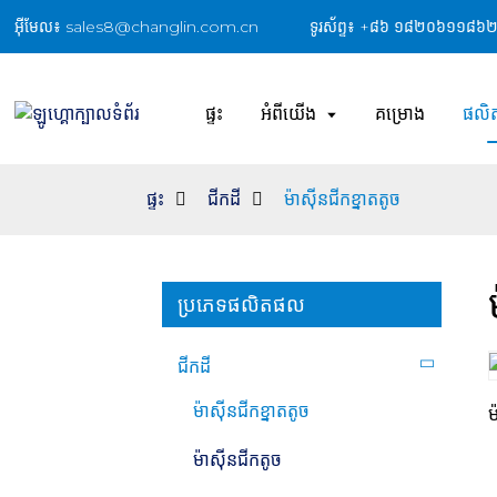
អ៊ីមែល៖ sales8@changlin.com.cn
ទូរស័ព្ទ៖ +៨៦ ១៨២០៦១១៨៦
ផ្ទះ
អំពីយើង
គម្រោង
ផលិ
ផ្ទះ
ជីក​ដី
ម៉ាស៊ីនជីកខ្នាតតូច
ប្រភេទផលិតផល
ជីក​ដី
ម៉ាស៊ីនជីកខ្នាតតូច
ម
ម៉ាស៊ីនជីកតូច