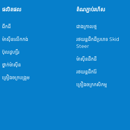
ផលិតផល
តំណភ្ជាប់រហ័ស
ជីក​ដី
ជាង​ក្រាល​ថ្ម
ម៉ាស៊ីន​លើក​កង់
រថយន្ត​ដឹក​ដី​ប្រភេទ Skid
Steer
ប៊ុលដូហ្សឺរ
ម៉ាស៊ីន​ដឹក​ដី​
ថ្នាក់ម៉ាស៊ីន
រថយន្តដឹករ៉ែ
គ្រឿងចក្របង្រួម
គ្រឿងចក្រកសិកម្ម