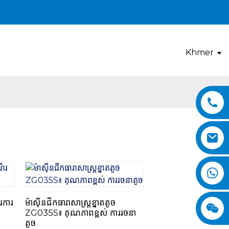
Khmer
ការ​
ម៉ាស៊ីនជីកធារាសាស្ត្រខ្នាតតូច
ZG035S៖ គុណភាពខ្ពស់ ការរចនា
តូច