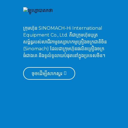
ម៉ាស៊ីនជីកដីប្រភេទ Crawler
Hydraulic Excavator
ZG750
ក្រុមហ៊ុន SINOMACH-Hi International
Equipment Co., Ltd. គឺជាក្រុមហ៊ុនបុត្រ
សម្ព័ន្ធរបស់សាជីវកម្មឧស្សាហកម្មគ្រឿងចក្រជាតិចិន
ម៉ាស៊ីនជីកធារាសាស្ត្រ ZG520
(Sinomach) ដែលជាក្រុមហ៊ុនផលិតគ្រឿងចក្រ
ធំជាងគេ និងទូលំទូលាយបំផុតនៅក្នុងប្រទេសចិន។
ចុចដើម្បីសាកសួរ