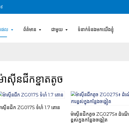
២៩
តផល
ព័ត៌មាន
ជាមួយ
ទំនាក់ទំនងមកយើងខ្ញុំ
ម៉ាស៊ីនជីកខ្នាតតូច
៉ាស៊ីនជីក ZG017S ទំហំ 1.7 តោន
ម៉ាស៊ីន​ជីក​តូច ZG027S៖ ដំណើរ
ខ្ពស់​ក្នុង​កន្លែង​ចង្អៀត