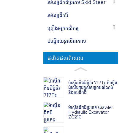
រថយន្ត​ដឹក​ដី​ប្រភេទ Skid Steer
រថយន្តដឹករ៉ែ
គ្រឿងចក្រកសិកម្ម
ជណ្តើរយន្តលើអាកាស
ផលិតផលពិសេស
ម៉ាស៊ីន​កិន​ដី​ម៉ូទ័រ 717T៖ ម៉ាស៊ីន​
ដំណើរការ​ខ្ពស់​សម្រាប់​សំណង់
និង​ការ​ដឹក​ដី
ម៉ាស៊ីនជីកដីប្រភេទ Crawler
Hydraulic Excavator
ZG210