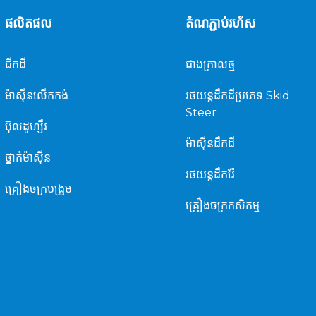
ផលិតផល
តំណភ្ជាប់រហ័ស
ជីក​ដី
ជាង​ក្រាល​ថ្ម
ម៉ាស៊ីន​លើក​កង់
រថយន្ត​ដឹក​ដី​ប្រភេទ Skid
Steer
ប៊ុលដូហ្សឺរ
ម៉ាស៊ីន​ដឹក​ដី​
ថ្នាក់ម៉ាស៊ីន
រថយន្តដឹករ៉ែ
គ្រឿងចក្របង្រួម
គ្រឿងចក្រកសិកម្ម