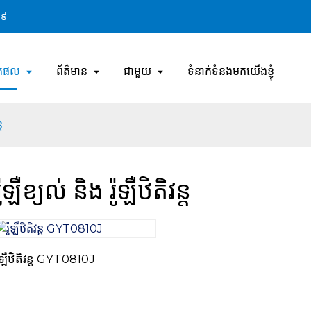
២៩
តផល
ព័ត៌មាន
ជាមួយ
ទំនាក់ទំនងមកយើងខ្ញុំ
ត
រ៉ូឡឺខ្យល់ និង រ៉ូឡឺឋិតិវន្ត
៉ូឡឺឋិតិវន្ត GYT0810J