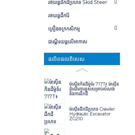
រថយន្ត​ដឹក​ដី​ប្រភេទ Skid Steer
រថយន្តដឹករ៉ែ
គ្រឿងចក្រកសិកម្ម
ជណ្តើរយន្តលើអាកាស
ផលិតផលពិសេស
ម៉ាស៊ីន​កិន​ដី​ម៉ូទ័រ 717T៖ ម៉ាស៊ីន​
ដំណើរការ​ខ្ពស់​សម្រាប់​សំណង់
និង​ការ​ដឹក​ដី
ម៉ាស៊ីនជីកដីប្រភេទ Crawler
Hydraulic Excavator
ZG210