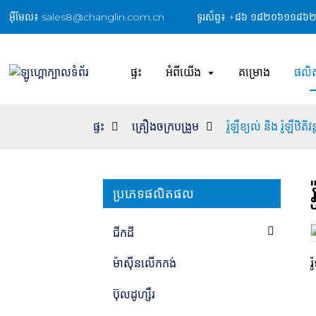
អ៊ីមែល៖ sales8@changlin.com.cn
ទូរស័ព្ទ៖ +៨៦ ១៨២០៦១១៨៦
ផ្ទះ
អំពីយើង
គម្រោង
ផលិ
ផ្ទះ
គ្រឿងចក្របង្រួម
រ៉ូឡឺខ្យល់ និង រ៉ូឡឺឋិតិវន្
ប្រភេទផលិតផល
ជីក​ដី
រ
ម៉ាស៊ីន​លើក​កង់
ប៊ុលដូហ្សឺរ