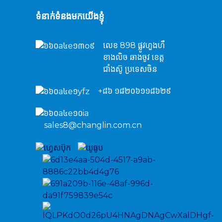
ទំនាក់ទំនងមកយើងខ្ញុំ
លេខ 898 ផ្លូវហួងហឺ
ខាងលិច ឆាងចូវ ខេត្ត
ជាំងស៊ូ ប្រទេសចិន
+៨៦ ១៨២០៦១១៨៦២៩
sales8@changlin.com.cn