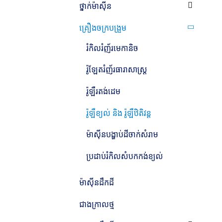
ថ្នាក់ម៉ាស៊ីន
គ្រឿងចក្របង្រួម
រំកិលរំញ័រមេកានិច
រ៉ូឡែតរំញ័រធារាសាស្ត្រ
រ៉ូឡឺរតង់ដេម
រ៉ូឡឺខ្យល់ និង រ៉ូឡឺឋិតិវន្ត
ម៉ាស៊ីនបង្ហាប់ដីចាក់សំរាម
ប្រដាប់រំកិលសំបកកង់ខ្យល់
ម៉ាស៊ីន​ដឹក​ដី​
ជាង​ក្រាល​ថ្ម