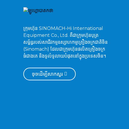
ម៉ាស៊ីនជីកដីប្រភេទ Crawler
Hydraulic Excavator
ZG750
ក្រុមហ៊ុន SINOMACH-Hi International
Equipment Co., Ltd. គឺជាក្រុមហ៊ុនបុត្រ
សម្ព័ន្ធរបស់សាជីវកម្មឧស្សាហកម្មគ្រឿងចក្រជាតិចិន
ម៉ាស៊ីនជីកធារាសាស្ត្រ ZG520
(Sinomach) ដែលជាក្រុមហ៊ុនផលិតគ្រឿងចក្រ
ធំជាងគេ និងទូលំទូលាយបំផុតនៅក្នុងប្រទេសចិន។
ចុចដើម្បីសាកសួរ