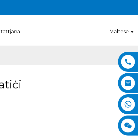
tattjana
Maltese
tiċi