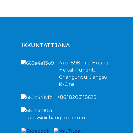
IKKUNTATTJANA
Nru. 898 Triq Huang
He tal-Punent,
Changzhou, Jiangsu,
iċ-Ċina
+86 18206118629
sales8@changlin.com.cn