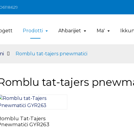
206118629
oġett
Prodotti
Aħbarijiet
Ma'
Ikkun
ni
Romblu tat-tajers pnewmatiċi
Romblu tat-tajers pnewma
Romblu Tat-Tajers
Pnewmatiċi GYR263