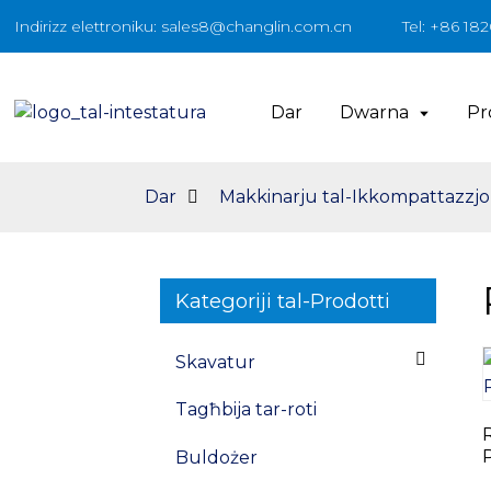
Indirizz elettroniku: sales8@changlin.com.cn
Tel: +86 18
Dar
Dwarna
Pr
Dar
Makkinarju tal-Ikkompattazzjo
Kategoriji tal-Prodotti
Skavatur
Tagħbija tar-roti
Buldożer