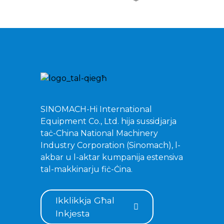
Skavatur Idrawliku tat-
Tkaxkir ZG380
Skavatur Idrawliku tat-
Tkaxkir ZG480
Skavatur Idrawliku tat-
Tkaxkir ZG750
SINOMACH-Hi International
Equipment Co., Ltd. hija sussidjarja
Skavatur Idrawliku tat-
taċ-China National Machinery
Tkaxkir ZG520
Industry Corporation (Sinomach), l-
akbar u l-aktar kumpanija estensiva
tal-makkinarju fiċ-Ċina.
Ikklikkja Għal
Inkjesta