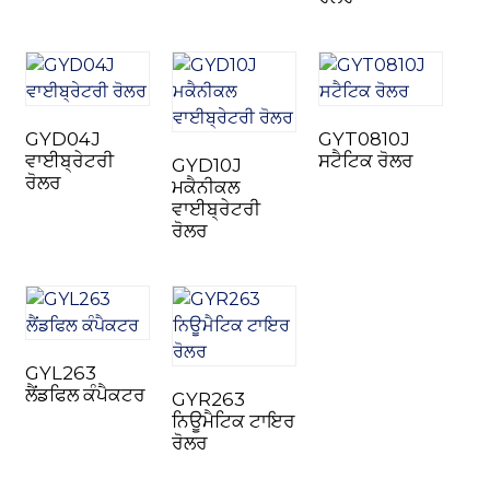
GYD04J
GYT0810J
n
ਵਾਈਬ੍ਰੇਟਰੀ
ਸਟੈਟਿਕ ਰੋਲਰ
GYD10J
ਰੋਲਰ
ਮਕੈਨੀਕਲ
ਵਾਈਬ੍ਰੇਟਰੀ
ਰੋਲਰ
..
GYL263
ਲੈਂਡਫਿਲ ਕੰਪੈਕਟਰ
GYR263
ਨਿਊਮੈਟਿਕ ਟਾਇਰ
ਰੋਲਰ