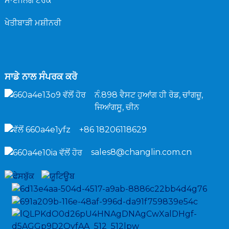
ਮਾਈਨਿੰਗ ਟਰੱਕ
ਖੇਤੀਬਾੜੀ ਮਸ਼ੀਨਰੀ
ਸਾਡੇ ਨਾਲ ਸੰਪਰਕ ਕਰੋ
ਨੰ.898 ਵੈਸਟ ਹੁਆਂਗ ਹੀ ਰੋਡ, ਚਾਂਗਜ਼ੂ,
ਜਿਆਂਗਸੂ, ਚੀਨ
+86 18206118629
sales8@changlin.com.cn