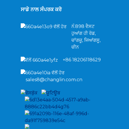
ਸਾਡੇ ਨਾਲ ਸੰਪਰਕ ਕਰੋ
ਨੰ.898 ਵੈਸਟ
ਹੁਆਂਗ ਹੀ ਰੋਡ,
ਚਾਂਗਜ਼ੂ, ਜਿਆਂਗਸੂ,
ਚੀਨ
+86 18206118629
sales8@changlin.com.cn