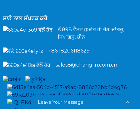
ਸਾਡੇ ਨਾਲ ਸੰਪਰਕ ਕਰੋ
ਨੰ.898 ਵੈਸਟ ਹੁਆਂਗ ਹੀ ਰੋਡ, ਚਾਂਗਜ਼ੂ,
ਜਿਆਂਗਸੂ, ਚੀਨ
+86 18206118629
sales8@changlin.com.cn
Leave Your Message
ਕਾਪੀਰਾਈਟ © 2024 ਸਿਨੋਮਾਚ-ਹਾਈ ਇੰਟਰਨੈਸ਼ਨਲ ਉਪਕਰਣ ਸਾਰੇ ਹੱਕ ਰਾਖਵੇਂ