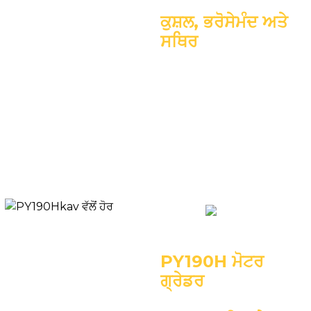
ਕੁਸ਼ਲ, ਭਰੋਸੇਮੰਦ ਅਤੇ
ਸਥਿਰ
ਇੰਜਣ: DF ਕਮਿੰਸ 6BT5.9
ਓਪਰੇਟਿੰਗ ਵਜ਼ਨ: 12000
ਕਿਲੋਗ੍ਰਾਮ
ਰੇਟ ਕੀਤਾ ਆਉਟਪੁੱਟ:
97kW/2200rpm
ਬਲੇਡ: 3658*580mm
PY190H ਮੋਟਰ
ਗ੍ਰੇਡਰ