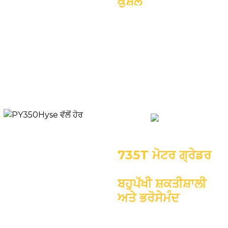
ਕੁਸ਼ਲ
ਇੰਜਣ: ਕਮਿੰਸ QSL8.9-C260
ਓਪਰੇਟਿੰਗ ਵਜ਼ਨ: 19500
ਕਿਲੋਗ੍ਰਾਮ
ਰੇਟ ਕੀਤਾ ਆਉਟਪੁੱਟ:
194KW/2200rpm
ਬਲੇਡ: 4422*688mm
735T ਮੋਟਰ ਗ੍ਰੇਡਰ
ਬਹੁਪੱਖੀ ਸ਼ਕਤੀਸ਼ਾਲੀ
ਅਤੇ ਭਰੋਸੇਮੰਦ
ਇੰਜਣ: ਕਮਿੰਸ QSM11-C360