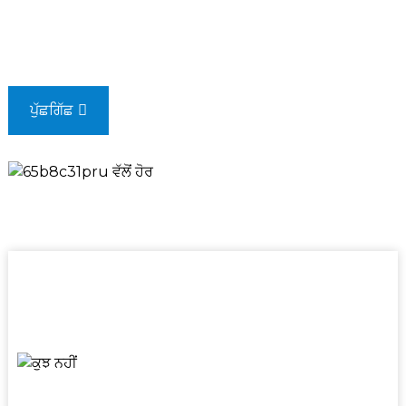
ਸਿਨੋਮੈਕ-ਹਾਈ ਇੰਟਰਨੈਸ਼ਨਲ ਇਕੁਇਪਮੈਂਟ ਕੰਪਨੀ, ਲਿਮਟਿਡ, ਚੀਨ
ਨੈਸ਼ਨਲ ਮਸ਼ੀਨਰੀ ਇੰਡਸਟਰੀ ਕਾਰਪੋਰੇਸ਼ਨ (ਸਿਨੋਮੈਕ) ਦੀ ਇੱਕ ਸਹਾਇਕ
ਕੰਪਨੀ ਹੈ, ਜੋ ਕਿ ਚੀਨ ਦੀ ਸਭ ਤੋਂ ਵੱਡੀ ਅਤੇ ਸਭ ਤੋਂ ਵਿਆਪਕ ਮਸ਼ੀਨਰੀ
ਕੰਪਨੀ ਹੈ।
ਪੁੱਛਗਿੱਛ
ਮਾਈਨਿੰਗ ਉੱਤਮਤਾ, ਆਕਾਰ ਦੇਣ ਵਾਲੇ
ਉਦਯੋਗ
ਸਾਡੀ ਸੰਬੰਧਿਤ ਫੈਕਟਰੀ, SINOMACH Changlin