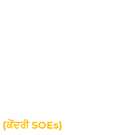
ਅਤੇ ਚੀਨ ਦੀਆਂ ਚੋਟੀ ਦੀਆਂ 100 ਮਸ਼ੀਨਰੀ ਕੰਪਨੀਆਂ ਦੀ ਸੂਚੀ ਵਿੱਚ
ਲਗਾਤਾਰ ਸਿਖਰ 'ਤੇ ਰਹੇ ਹਾਂ।
175,512
㎡
ਫੈਕਟਰੀ ਖੇਤਰ
1100
ਕਰਮਚਾਰੀ
200
+
ਵਿਦੇਸ਼ੀ ਏਜੰਸੀਆਂ
ਸਾਡੇ ਬਾਰੇ
ਕੇਂਦਰੀ ਰਾਜ-ਮਲਕੀਅਤ ਵਾਲੇ ਉੱਦਮ
(ਕੇਂਦਰੀ SOEs)