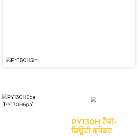
ਇੰਜਣ: DF CUMMINS6BTA5.9
ਓਪਰੇਟਿੰਗ ਵਜ਼ਨ: 14500 ਕਿਲੋਗ੍ਰਾਮ
ਰੇਟ ਕੀਤਾ ਆਉਟਪੁੱਟ: 132kW/2200rpm
ਬਲੇਡ: 3658*580mm
PY130H ਹੈਵੀ-
ਡਿਊਟੀ ਗ੍ਰੇਡਰ