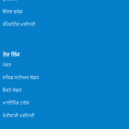
ਇੰਜਣ ਗ੍ਰੇਡ
ਕੰਪੈਕਟਿੰਗ ਮਸ਼ੀਨਰੀ
ਤੇਜ਼ ਲਿੰਕ
ਪੇਵਰ
ਸਕਿਡ ਸਟੀਅਰ ਲੋਡਰ
ਬੈਕਹੋ ਲੋਡਰ
ਮਾਈਨਿੰਗ ਟਰੱਕ
ਖੇਤੀਬਾੜੀ ਮਸ਼ੀਨਰੀ