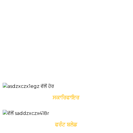
ਓਪਰੇਟਿੰਗ ਵਜ਼ਨ: 28000
ਕਿਲੋਗ੍ਰਾਮ
ਰੇਟ ਕੀਤਾ ਆਉਟਪੁੱਟ:
268kW/2000rpm
ਬਲੇਡ: 4920*695mm
ਅਟੈਚਮੈਂਟਾਂ ਦੀ ਰਿਟ੍ਰੋਫਿਟਿੰਗ
ਸਕਾਰਿਫਾਇਰ
ਫਰੰਟ ਬਲੇਡ