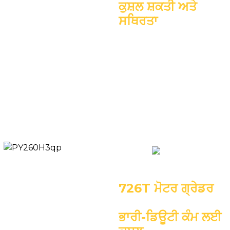
ਕੁਸ਼ਲ ਸ਼ਕਤੀ ਅਤੇ
ਸਥਿਰਤਾ
ਇੰਜਣ: DF
CUMMINS6CTA8.3
ਓਪਰੇਟਿੰਗ ਵਜ਼ਨ: 15600
ਕਿਲੋਗ੍ਰਾਮ
ਰੇਟ ਕੀਤਾ ਆਉਟਪੁੱਟ:
142kW/2200rpm
ਬਲੇਡ: 4268*580mm
726T ਮੋਟਰ ਗ੍ਰੇਡਰ
ਭਾਰੀ-ਡਿਊਟੀ ਕੰਮ ਲਈ