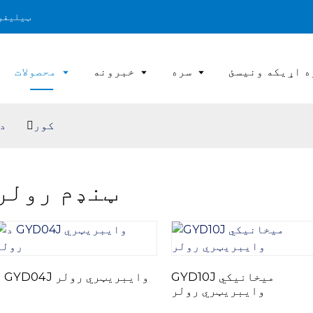
ټیلیفون: +۸۶ ۲۹
ه اړیکه ونیسئ
سره
خبرونه
محصولات
کور
د
ټنډم رولر
GYD10J میخانیکي
د GYD04J وایبریټري رولر
وایبریټري رولر