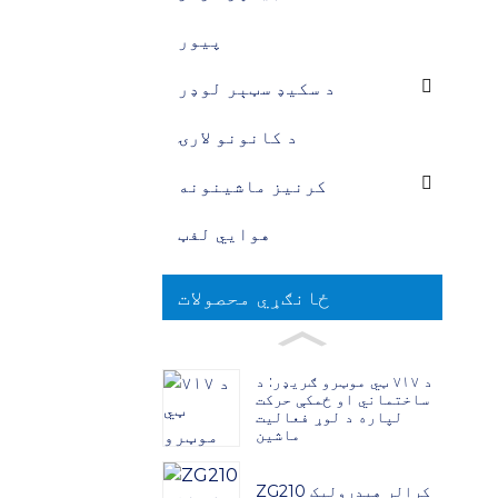
پیور
د سکيډ سټېر لوډر
د کانونو لارۍ
کرنیز ماشینونه
هوايي لفټ
ځانګړي محصولات
د ۷۱۷ ټي موټرو ګریډر: د
ساختماني او ځمکې حرکت
لپاره د لوړ فعالیت
ماشین
ZG210 کرالر هیدرولیک