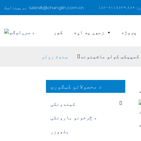
۱۸۲۰۶۱۱۸۶
برېښنالیک: sales8@changlin.com.cn
پروژه
زموږ په اړه
کور
 کمپیکټ کولو ماشینونه
ټنډم رولر
د محصولاتو کټګورۍ
کیندونکی
د څرخونو بارونکی
بلډوزر