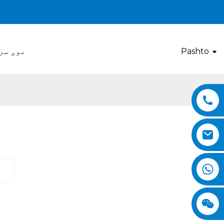
Pashto
موږ سر