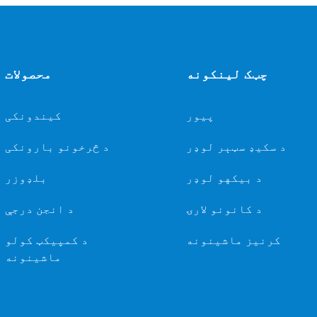
چټک لینکونه
محصولات
پیور
کیندونکی
د سکيډ سټېر لوډر
د څرخونو بارونکی
د بیکهو لوډر
بلډوزر
د کانونو لارۍ
د انجن درجې
کرنیز ماشینونه
د کمپیکټ کولو
ماشینونه