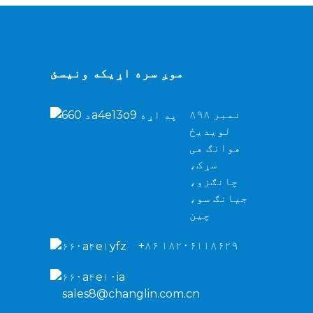
موږ سره اړیکه ونیسئ
نمبر ۸۹۸
لویدیځ
هوانګ هی
سړک،
چانګزو،
جیانګ سو،
چین
+۸۶ ۱۸۲۰۶۱۱۸۶۲۹
sales8@changlin.com.cn