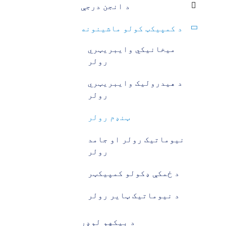
د انجن درجې
د کمپیکټ کولو ماشینونه
میخانیکي وایبریټري
رولر
د هیدرولیک وایبریټري
رولر
ټنډم رولر
نیوماتیک رولر او جامد
رولر
د ځمکې ډکولو کمپیکټر
د نیوماتیک ټایر رولر
د بیکهو لوډر