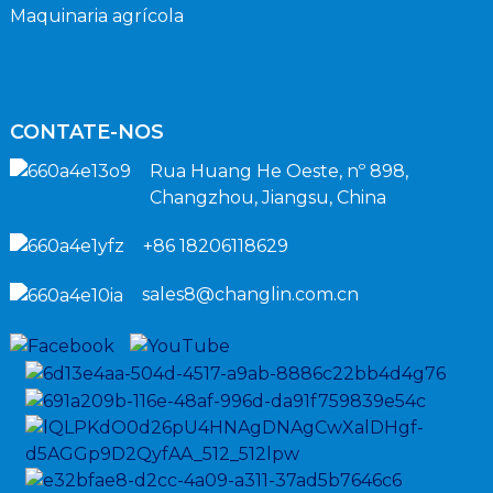
Maquinaria agrícola
CONTATE-NOS
Rua Huang He Oeste, nº 898,
Changzhou, Jiangsu, China
+86 18206118629
sales8@changlin.com.cn