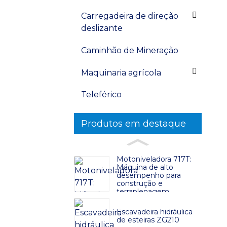
Carregadeira de direção
deslizante
Caminhão de Mineração
Maquinaria agrícola
Teleférico
Produtos em destaque
Motoniveladora 717T:
Máquina de alto
desempenho para
construção e
terraplenagem
Escavadeira hidráulica
de esteiras ZG210