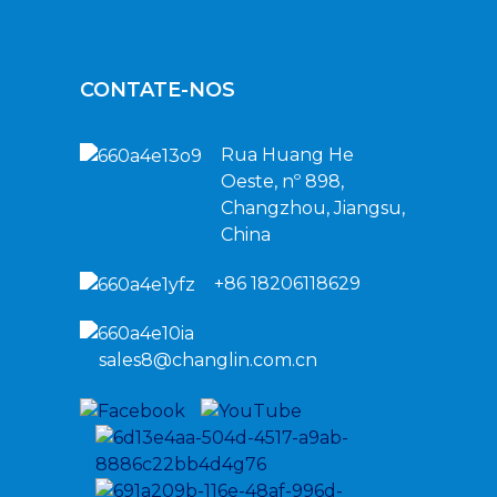
CONTATE-NOS
Rua Huang He
Oeste, nº 898,
Changzhou, Jiangsu,
China
+86 18206118629
sales8@changlin.com.cn