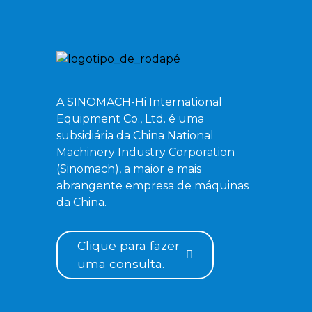
Escavadeira hidráulica
de esteiras ZG480
Escavadeira hidráulica
de esteiras ZG750
A SINOMACH-Hi International
Equipment Co., Ltd. é uma
Escavadeira hidráulica
subsidiária da China National
de esteiras ZG520
Machinery Industry Corporation
(Sinomach), a maior e mais
abrangente empresa de máquinas
da China.
Clique para fazer
uma consulta.