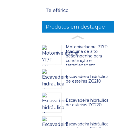
Teleférico
Produtos em destaque
Motoniveladora 717T:
Máquina de alto
desempenho para
construção e
terraplenagem
Escavadeira hidráulica
de esteiras ZG210
Escavadeira hidráulica
de esteiras ZG220
Escavadeira hidráulica