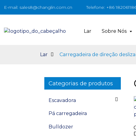
E-mail: sales8@changlin.com.cn
Telefone: +86 18206118
Lar
Sobre Nós
Lar
Carregadeira de direção desliz
Categorias de produtos
Escavadora
Pá carregadeira
Bulldozer