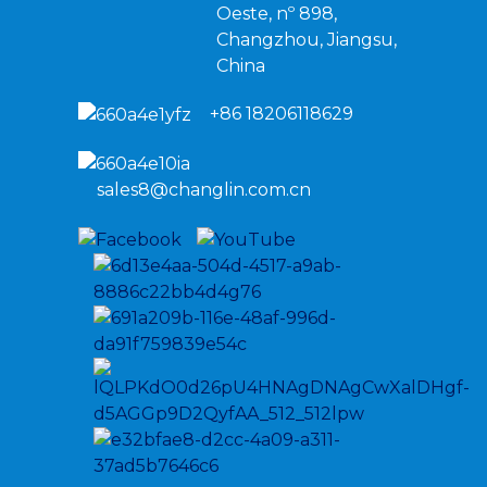
Oeste, nº 898,
Changzhou, Jiangsu,
China
+86 18206118629
sales8@changlin.com.cn