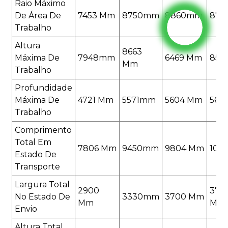
Raio Máximo
De Área De
7453 Mm
8750mm
8860mm
873
Trabalho
Altura
8663
Máxima De
7948mm
6469 Mm
85
Mm
Trabalho
Profundidade
Máxima De
4721 Mm
5571mm
5604 Mm
565
Trabalho
Comprimento
Total Em
7806 Mm
9450mm
9804 Mm
105
Estado De
Transporte
Largura Total
2900
370
No Estado De
3330mm
3700 Mm
Mm
Mm
Envio
Altura Total