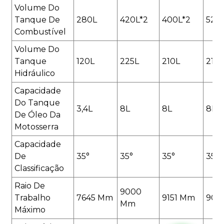
Volume Do
Tanque De
280L
420L*2
400L*2
520
Combustível
Volume Do
Tanque
120L
225L
210L
210L
Hidráulico
Capacidade
Do Tanque
3,4L
8L
8L
8L
De Óleo Da
Motosserra
Capacidade
De
35°
35°
35°
35°
Classificação
Raio De
9000
Trabalho
7645 Mm
9151 Mm
905
Mm
Máximo