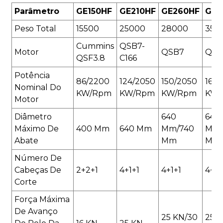
Parâmetro
GE150HF
GE210HF
GE260HF
GE3
Peso Total
15500
25000
28000
350
Cummins
QSB7-
Motor
QSB7
QSB
QSF3.8
C166
Potência
86/2200
124/2050
150/2050
169/
Nominal Do
KW/rpm
KW/rpm
KW/rpm
KW/
Motor
Diâmetro
640
640
Máximo De
400 Mm
640 Mm
Mm/740
Mm/
Abate
Mm
Mm
Número De
Cabeças De
2+2+1
4+1+1
4+1+1
4+1+
Corte
Força Máxima
De Avanço
25 KN/30
25 