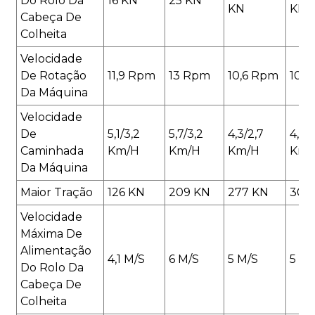
Do Rolo Da
16 KN
25 KN
KN
KN
Cabeça De
Colheita
Velocidade
De Rotação
11,9 Rpm
13 Rpm
10,6 Rpm
10 
Da Máquina
Velocidade
De
5,1/3,2
5,7/3,2
4,3/2,7
4,6/2
Caminhada
Km/h
Km/h
Km/h
Km/
Da Máquina
Maior Tração
126 KN
209 KN
277 KN
300
Velocidade
Máxima De
Alimentação
4,1 M/s
6 M/s
5 M/s
5 M/
Do Rolo Da
Cabeça De
Colheita