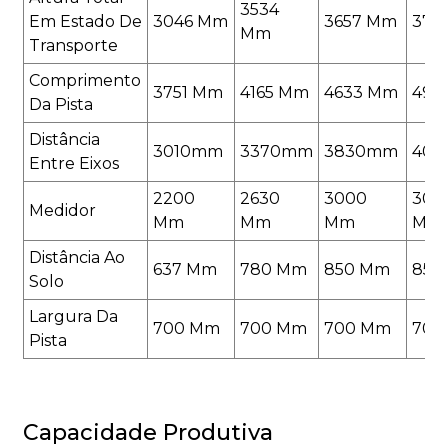
3534
Em Estado De
3046 Mm
3657 Mm
379
Mm
Transporte
Comprimento
3751 Mm
4165 Mm
4633 Mm
495
Da Pista
Distância
3010mm
3370mm
3830mm
40
Entre Eixos
2200
2630
3000
300
Medidor
Mm
Mm
Mm
Mm
Distância Ao
637 Mm
780 Mm
850 Mm
850
Solo
Largura Da
700 Mm
700 Mm
700 Mm
700
Pista
Capacidade Produtiva