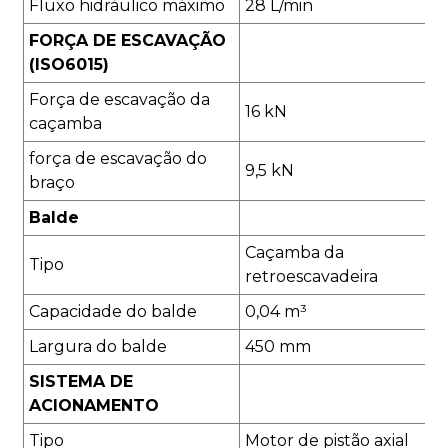
Fluxo hidráulico máximo
28 L/min
FORÇA DE ESCAVAÇÃO
(ISO6015)
Força de escavação da
16 kN
caçamba
força de escavação do
9,5 kN
braço
Balde
Caçamba da
Tipo
retroescavadeira
Capacidade do balde
0,04 m³
Largura do balde
450 mm
SISTEMA DE
ACIONAMENTO
Tipo
Motor de pistão axial