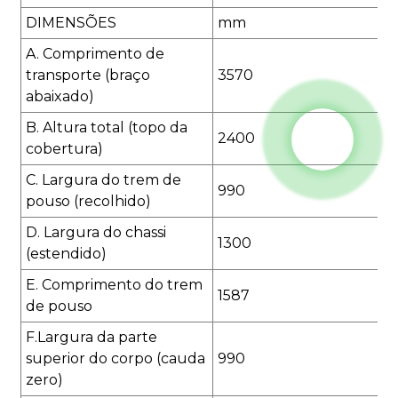
DIMENSÕES
mm
A. Comprimento de
transporte (braço
3570
abaixado)
B. Altura total (topo da
2400
cobertura)
C. Largura do trem de
990
pouso (recolhido)
D. Largura do chassi
1300
(estendido)
E. Comprimento do trem
1587
de pouso
F.Largura da parte
superior do corpo (cauda
990
zero)