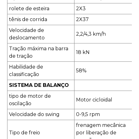
rolete de esteira
2X3
tênis de corrida
2X37
Velocidade de
2,2/4,3 km/h
deslocamento
Tração máxima na barra
18 kN
de tração
Habilidade de
58%
classificação
SISTEMA DE BALANÇO
tipo de motor de
Motor cicloidal
oscilação
Velocidade do swing
0-9,5 rpm
frenagem mecânica
Tipo de freio
por liberação de