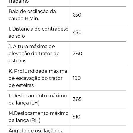
trabalho
Raio de oscilação da
650
cauda H.Min.
I. Distância do contrapeso
450
ao solo
J. Altura máxima de
elevação do trator de
280
esteiras
K. Profundidade máxima
de escavação do trator
190
de esteiras
L.Deslocamento máximo
385
da lança (LH)
M.Deslocamento máximo
510
da lança (RH)
Ângulo de oscilação da