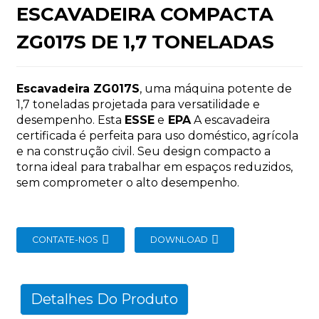
ESCAVADEIRA COMPACTA
ZG017S DE 1,7 TONELADAS
Escavadeira ZG017S
, uma máquina potente de
n
1,7 toneladas projetada para versatilidade e
desempenho. Esta
ESSE
e
EPA
A escavadeira
certificada é perfeita para uso doméstico, agrícola
e na construção civil. Seu design compacto a
torna ideal para trabalhar em espaços reduzidos,
sem comprometer o alto desempenho.
..
CONTATE-NOS
DOWNLOAD
Detalhes Do Produto