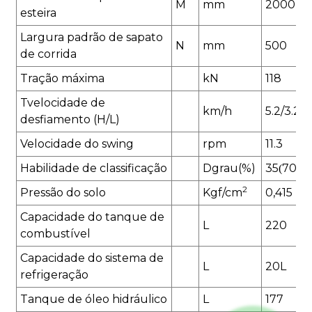
M
mm
2
0
00
esteira
Largura padrão de sapato
N
mm
5
00
de corrida
Tração máxima
k
N
118
T
velocidade de
k
m/h
5.2/
3.
25
desfiamento (H/L)
Velocidade do swing
rpm
1
1.3
Habilidade de classificação
D
grau(%)
35
70%
(
2
Pressão do solo
K
gf/cm
0,4
15
Capacidade do tanque de
L
220
combustível
Capacidade do sistema de
L
20L
refrigeração
Tanque de óleo hidráulico
L
177