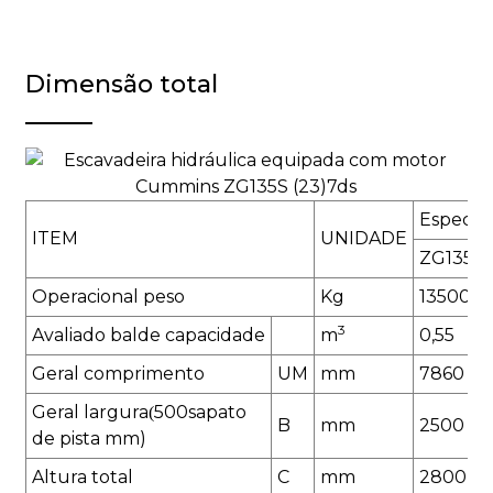
Dimensão total
Especifi
ITEM
UNIDADE
ZG135S
Operacional
peso
K
g
13500
3
Avaliado
balde
capacidade
m
0,55
Geral
comprimento
UM
mm
7860
Geral
largura
5
00
sapato
(
B
mm
2
5
00
de pista mm)
Altura total
C
mm
2800