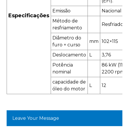
(EFI).
Emissão
Nacional III
Especificações
Método de
Resfriado a
resfriamento
Diâmetro do
mm
102×115
furo × curso
Deslocamento
L
3,76
Potência
86 kW (117 c
nominal
2200 rpm
capacidade de
L
12
óleo do motor
Leave Your Message