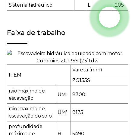
Sistema hidráulico
L
205
Faixa de trabalho
Vareta (mm)
ITEM
ZG135S
raio máximo de
UM
8300
escavação
raio máximo de
UM'
8175
escavação do solo
profundidade
máxima de
B
5490