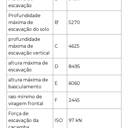
escavação
Profundidade
máxima de
B'
5270
escavação do solo
profundidade
máxima de
C
4625
escavação vertical
altura máxima de
D
8495
escavação
altura máxima de
E
6060
basculamento
raio mínimo de
F
2445
viragem frontal
Força de
escavação da
ISO
97 kN
caçamba