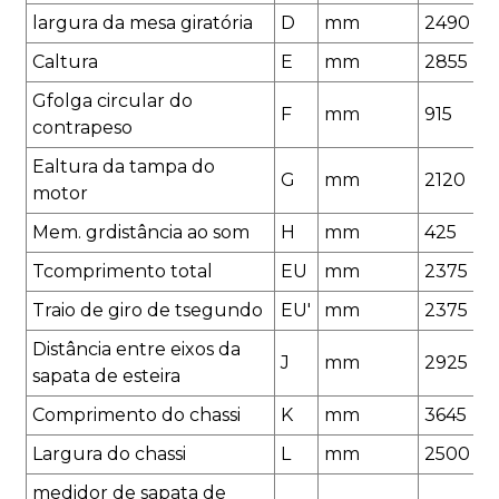
largura da mesa giratória
D
mm
2
490
C
altura
E
mm
2855
G
folga circular do
F
mm
91
5
contrapeso
E
altura da tampa do
G
mm
2120
motor
M
em
.
gr
distância ao som
H
mm
4
25
T
comprimento total
EU
mm
2
375
T
raio de giro de t
segundo
EU
'
mm
2
375
Distância entre eixos da
J
mm
2925
sapata de esteira
Comprimento do chassi
K
mm
3645
Largura do chassi
L
mm
2
500
medidor de sapata de