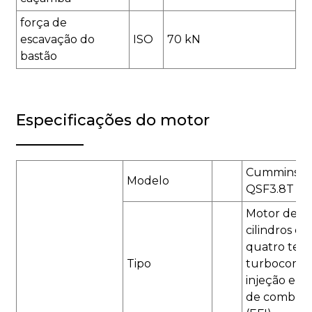
força de
escavação do
ISO
70 kN
bastão
Especificações do motor
Cummins
Modelo
QSF3.8T
Motor de 6
cilindros em
quatro tem
Tipo
turbocompr
injeção elet
de combust