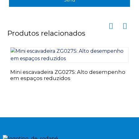
Send
Produtos relacionados
Mini escavadeira ZG027S: Alto desempenho
em espaços reduzidos
C
g
d