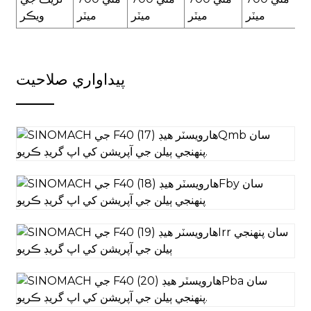
ميٽر
ميٽر
ميٽر
ميٽر
ويڪر
پيداواري صلاحيت