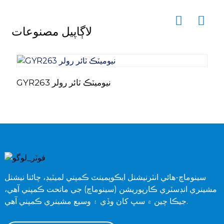
لاڳاپيل مصنوعات
GYR263 نيوميٽڪ ٽائر رولر
سينوماچ-هائي انٽرنيشنل ايڪوپمينٽ ڪمپني لميٽيڊ، چائنا نيشنل
مشينري انڊسٽري ڪارپوريشن (سينوماچ) جي ماتحت ڪمپني آهي،
جيڪا چين ۾ سڀ کان وڏي ۽ وسيع مشينري ڪمپني آهي.