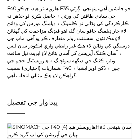
F40 هارويسٽر هيڊ، جيڪو F35 جو جانشين آهي، پنهنجي اڳوڻي
جي بنيادي طاقتن کي ورثي ۾ حاصل ڪري ٿو جڏهن ته
ڪارڪردگي کي وڌائي ٿو. ڪلمپنگ ۽ ڊيلمنگ فورس کي وڌائڻ
لاءِ چار ڊيلمنگ چاقو سان گڏ، اهو فيڊنگ مزاحمت کي گهٽائڻ
لاءِ هڪ نئون اسسٽنٽ رولر متعارف ڪرايو آهي. ماپ جي
درستگي کي وڌائڻ لاءِ هڪ غير رابطي واري انڪوڊر سان ليس
۽ آسان ڪٽنگ آپريشن کي آسان بڻائڻ لاءِ اپڊيٽ ٿيل سافٽ
ويئر، ڪٽنگ جي ڊيگهه سوئچنگ ۽ هارويسٽنگ حجم جي
شماريات (اختياري) سميت. F40 چين ۽ ڏکڻ اوڀر ايشيا ۾
گراهڪن لاءِ هڪ مثالي انتخاب آهي.
پيداوار جي تفصيل