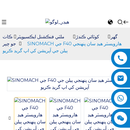
گھر
کوٽائي ڪندڙ
ملٽي فنڪشنل ايڪسيويٽر
ڪاٺ
SINOMACH جي F40 هارويسٽر هيڊ سان پنهنجي
جو چپر
ٻيلن جي آپريشن کي اپ گريڊ ڪريو
n