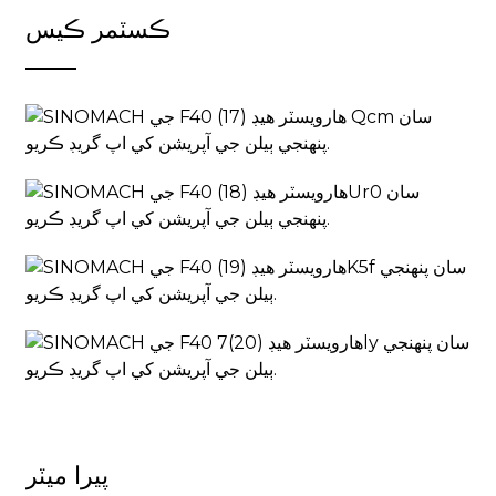
ڪسٽمر ڪيس
پيرا ميٽر