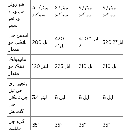
هيڊ رولر
5 ميٽر/
5 ميٽر/
6 ميٽر/
4.1 ميٽر/
جي وڌ ۾
سيڪنڊ
سيڪنڊ
سيڪنڊ
سيڪنڊ
وڌ فيڊ
اسپيڊ
ايندھن جي
400 ايل *
420
520 ايل*2
280 ايل
ٽانڪي جو
2
ايل*2
مقدار
هائيڊولڪ
210 ايل
210 ايل
225 ايل
120 ليٽر
ٽينڪ جو
مقدار
زنجير آري
جي تيل
8 ايل
8 ايل
8 ايل
3.4 ليٽر
جي ٽانڪي
جي
گنجائش
گريڊ جي
35°
35°
35°
35°
قابليت