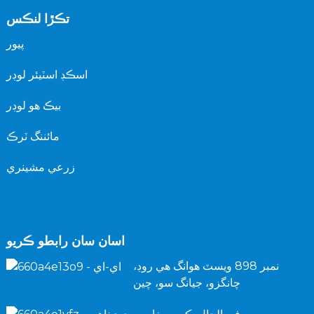
تڪڙا لنڪس
پيور
اسڪڊ اسٽيئر لوڊر
بيڪ هو لوڊر
مائننگ ٽرڪ
زرعي مشينري
اسان سان رابطو ڪريو
نمبر 898 ويسٽ هوانگ هي روڊ،
چانگزو، جيانگ سو، چين