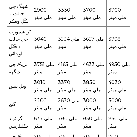
شپنگ جي
2900
3330
3700
3700
حالت ۾
ملي ميٽر
ملي ميٽر
ملي ميٽر
ملي ميٽر
ڪُل ويڪر
ٽرانسپورٽ
3798
3657 ملي
3534 ملي
3046
جي حالت
ملي ميٽر
ميٽر
ميٽر
ملي ميٽر
۾ ڪُل
اوچائي
4950 ملي
4633 ملي
4165 ملي
3751 ملي
ٽريڪ جي
ميٽر
ميٽر
ميٽر
ميٽر
ڊيگهه
3010
3370
3830
4030
ويل بيس
ملي ميٽر
ملي ميٽر
ملي ميٽر
ملي ميٽر
3000
3000
2630 ملي
2200
گيج
ملي ميٽر
ملي ميٽر
ميٽر
ملي ميٽر
850 ملي
850 ملي
780 ملي
637 ملي
گرائونڊ
ميٽر
ميٽر
ميٽر
ميٽر
ڪليئرنس
700 ملي
700 ملي
700 ملي
700 ملي
ٽريڪ جي