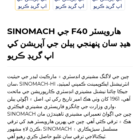
SINOMACH جي F40 هارويسٽر
هيڊ سان پنهنجي ٻيلن جي آپريشن کي
n
اپ گريڊ ڪريو
چين جي لاگنگ مشينري انڊسٽري ۾ مارڪيٽ ليڊر جي حيثيت
سان، SINOMACH-HI انٽرنيشنل ايڪوپمينٽ ڪمپني لميٽيڊ،
..
جيڪا چائنا نيشنل مشينري انڊسٽري ڪارپوريشن جي ماتحت
آهي، 1961 کان وٺي هڪ امير تاريخ رکي ٿي. اصل ۾ اڳوڻي ٻيلن
واري وزارت جي چانگزو فاريسٽري مشينري فيڪٽري،
SINOMACH چين جي اڳواڻ تعميراتي مشينري ٺاهيندڙن مان
هڪ ۾ ترقي ڪئي آهي. چين جي پهرين هارويسٽر هيڊ کي ترقي
ڪرڻ لاءِ مشهور، SINOMACH مسلسل سيڙپڪاري ۽
ٽيڪنالاجي ترقي سان غلبو حاصل ڪري رهيو آهي.