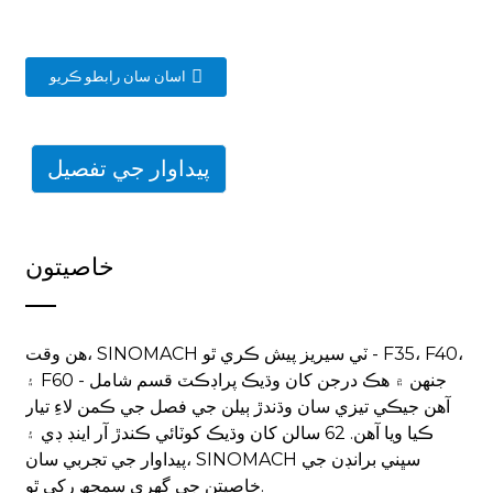
اسان سان رابطو ڪريو
پيداوار جي تفصيل
خاصيتون
هن وقت، SINOMACH ٽي سيريز پيش ڪري ٿو - F35، F40،
۽ F60 - جنهن ۾ هڪ درجن کان وڌيڪ پراڊڪٽ قسم شامل
آهن جيڪي تيزي سان وڌندڙ ٻيلن جي فصل جي ڪمن لاءِ تيار
ڪيا ويا آهن. 62 سالن کان وڌيڪ کوٽائي ڪندڙ آر اينڊ ڊي ۽
پيداوار جي تجربي سان، SINOMACH سڀني برانڊن جي
خاصيتن جي گهري سمجھ رکي ٿو.