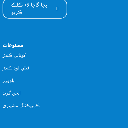
پڇا ڳاڇا لاءِ ڪلڪ
ڪريو
مصنوعات
کوٽائي ڪندڙ
ڦيٿي لوڊ ڪندڙ
بلڊوزر
انجن گريڊ
ڪمپيڪٽنگ مشينري