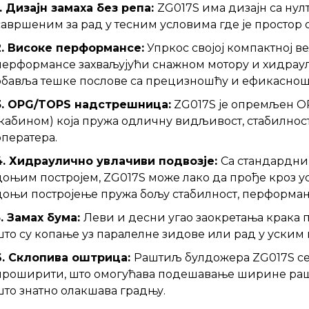
1. Дизајн замаха без репа:
ZG017S има дизајн са нул
савршеним за рад у тесним условима где је простор 
2. Високе перформансе:
Упркос својој компактној в
перформансе захваљујући снажном мотору и хидраул
обавља тешке послове са прецизношћу и ефикаснош
3. OPG/TOPS надстрешница:
ZG017S је опремљен 
(кабином) која пружа одличну видљивост, стабилнос
оператера.
4. Хидраулично увлачиви подвозје:
Са стандардн
доњим постројем, ZG017S може лако да прође кроз у
доњи постројење пружа бољу стабилност, перформан
5. Замах бума:
Леви и десни угао заокретања крака 
што су копање уз паралелне зидове или рад у уским
6. Склопива оштрица:
Раштиљ булдожера ZG017S се
проширити, што омогућава подешавање ширине раш
што знатно олакшава градњу.