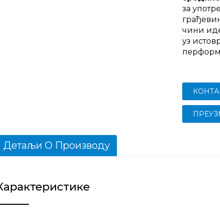
за употр
грађевин
чини иде
уз исто
перформ
КОНТА
ПРЕУЗ
Детаљи О Производу
Карактеристике