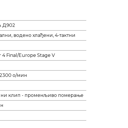
 Д902
лни, водено хлађени, 4-тактни
r 4 Final/Europe Stage V
/2300 о/мин
лни клип - променљиво померање
ин