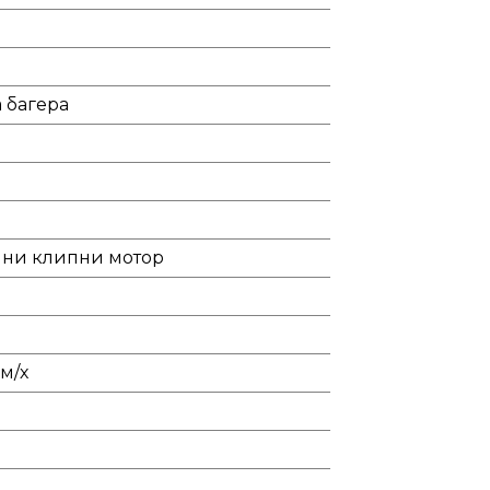
 багера
лни клипни мотор
км/х