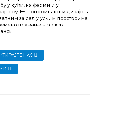
ебу у кући, на фарми и у
арству. Његов компактни дизајн га
алним за рад у уским просторима,
времено пружање високих
анси.
КТИРАЈТЕ НАС
МИ