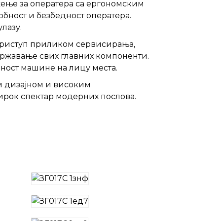
ење за оператера са ергономским
бност и безбедност оператера.
лазу.
приступ приликом сервисирања,
државање свих главних компоненти.
ност машине на лицу места.
м дизајном и високим
ирок спектар модерних послова.