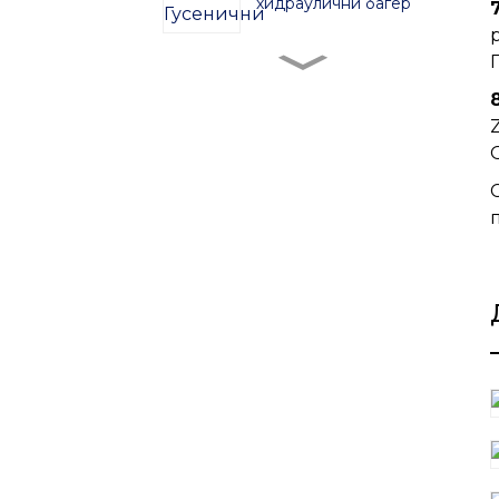
хидраулични багер
ZG380 Гусенични
хидраулични багер
ZG480 Гусенични
хидраулични багер
ZG750 Гусенични
хидраулични багер
ZG520 Гусенични
хидраулични багер