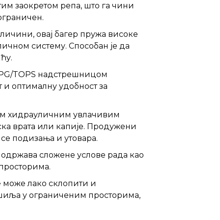
тим заокретом репа, што га чини
ограничен.
еличини, овај багер пружа високе
ичном систему. Способан је да
ћу.
OPG/TOPS надстрешницом
т и оптималну удобност за
им хидрауличним увлачивим
ска врата или капије. Продужени
се подизања и утовара.
подржава сложене услове рада као
 просторима.
 може лако склопити и
иља у ограниченим просторима,