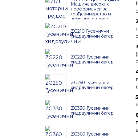
Машина високих
перформанси за
грађевинарство и
земљане радове
ZG210 Гусенични
хидраулични багер
ZG220 Гусенични
хидраулични багер
ZG250 Гусенични
хидраулични багер
ZG330 Гусенични
хидраулични багер
ZG360 Гусенични