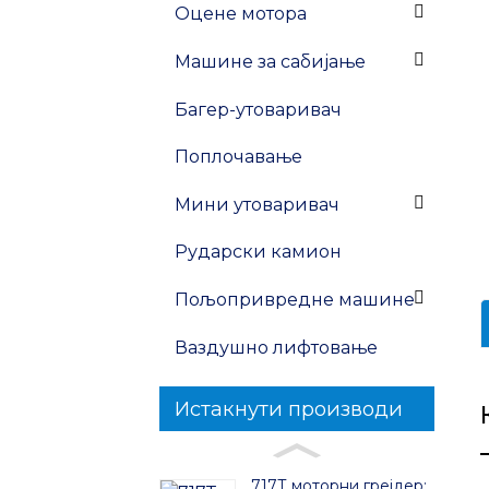
Оцене мотора
Машине за сабијање
Багер-утоваривач
Поплочавање
Мини утоваривач
Рударски камион
Пољопривредне машине
Ваздушно лифтовање
Истакнути производи
717Т моторни грејдер: