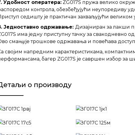
7. Удобност оператера:
ZG017S пружа велико окруж
распоредом контрола, обезбеђујући неупоредиву удо
Приступ седишту је практичан захваљујући великом у
8. Једноставно одржавање:
Дизајниран за лакши 
ZG017S има једну приступну тачку за свакодневно о
Ово смањује трошкове одржавања и повећава доступ
Са својим напредним карактеристикама, компактни
перформансама, багер ZG017S је савршен избор за ш
Детаљи о производу