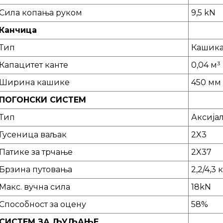
Сила копања руком
9,5 kN
Канчица
Тип
Кашика
Капацитет канте
0,04 м³
Ширина кашике
450 мм
ПОГОНСКИ СИСТЕМ
Тип
Аксија
Гусеница ваљак
2X3
Патике за трчање
2X37
Брзина путовања
2,2/4,3 
Макс. вучна сила
18kN
Способност за оцену
58%
СИСТЕМ ЗА ЉУЉАЊЕ