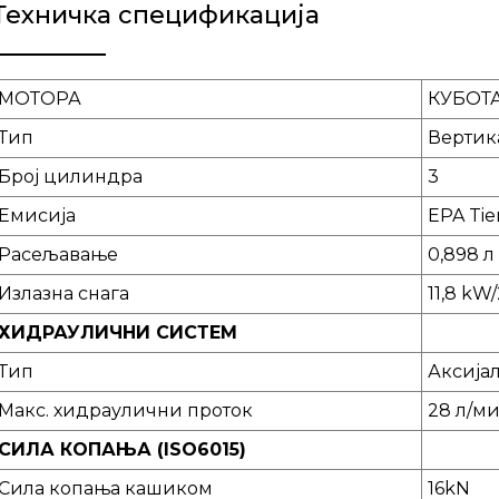
Техничка спецификација
МОТОРА
КУБОТА
Тип
Вертика
Број цилиндра
3
Емисија
EPA Tie
Расељавање
0,898 л
Излазна снага
11,8 kW
ХИДРАУЛИЧНИ СИСТЕМ
Тип
Аксија
Макс. хидраулични проток
28 л/м
СИЛА КОПАЊА (ISO6015)
Сила копања кашиком
16kN