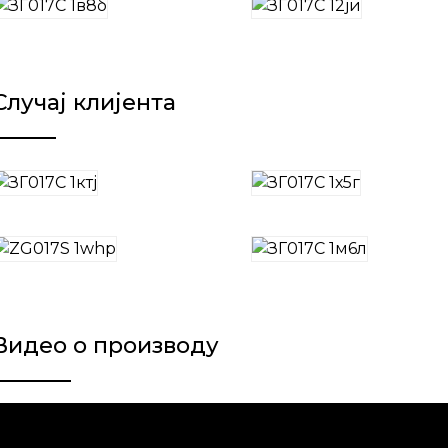
Случај клијента
Видео о производу