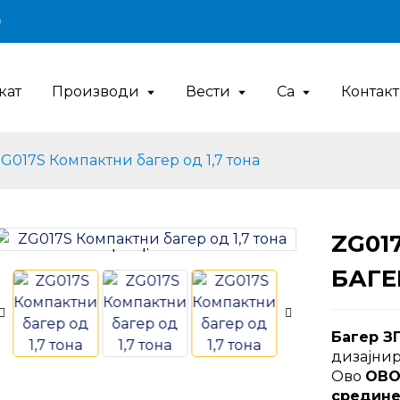
9
кат
Производи
Вести
Са
Контакт
G017S Компактни багер од 1,7 тона
ZG01
Loading...
Loading...
БАГЕ
Багер З
дизајнир
Ово
ОВ
средин