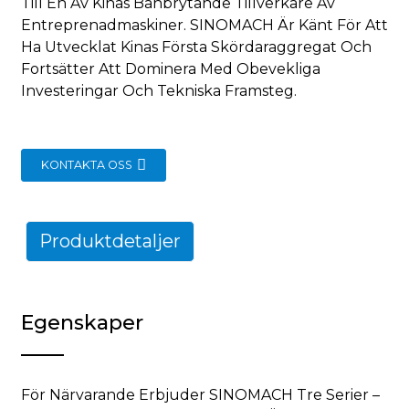
Till En Av Kinas Banbrytande Tillverkare Av
Entreprenadmaskiner. SINOMACH Är Känt För Att
Ha Utvecklat Kinas Första Skördaraggregat Och
Fortsätter Att Dominera Med Obevekliga
Investeringar Och Tekniska Framsteg.
KONTAKTA OSS
Produktdetaljer
Egenskaper
För Närvarande Erbjuder SINOMACH Tre Serier –