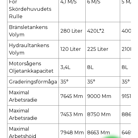
För
4,1 M/s
6 M/s
5 M/s
Skördehuvudets
Rulle
Bränsletankens
280 Liter
420L*2
400L*
Volym
Hydraultankens
120 Liter
225 Liter
210L
Volym
Motorsågens
3,4L
8L
8L
Oljetankkapacitet
Graderingsförmåga
35°
35°
35°
Maximal
7645 Mm
9000 Mm
9151 
Arbetsradie
Maximal
7453 Mm
8750 Mm
8860
Arbetsradie
Maximal
7948 Mm
8663 Mm
6469 
Arbetshöjd