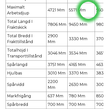
Maximalt
4721 Mm
5571 Mm
5604 
Arbetsdjup
Total Längd I
7806 Mm
9450 Mm
9804
Fraktskick
Total Bredd I
2900
3330 Mm
3700
Frakttillstånd
Mm
Totalhöjd I
3046 Mm
3534 Mm
3657 
Transporttillstånd
Spårlängd
3751 Mm
4165 Mm
4633 
Hjulbas
3010 Mm
3370 Mm
3830
2200
Spårvidd
2630 Mm
3000
Mm
Markfrigång
637 Mm
780 Mm
850 
Spårbredd
700 Mm
700 Mm
700 