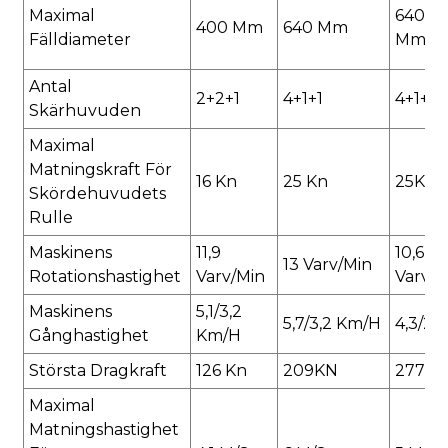
Maximal
640 M
400 Mm
640 Mm
Fälldiameter
Mm
Antal
2+2+1
4+1+1
4+1+1
Skärhuvuden
Maximal
Matningskraft För
16 Kn
25 Kn
25KN/
Skördehuvudets
Rulle
Maskinens
11,9
10,6
13 Varv/min
Rotationshastighet
Varv/min
Varv/m
Maskinens
5,1/3,2
5,7/3,2 Km/h
4,3/2,
Gånghastighet
Km/h
Största Dragkraft
126 Kn
209KN
277 K
Maximal
Matningshastighet