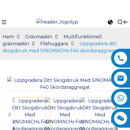
Hem
Grävmaskin
Multifunktionell
grävmaskin
Flishuggare
Uppgradera ditt
skogsbruk med SINOMACHs F40 skördaraggregat
n