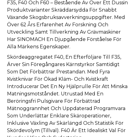
F35, F40 Och F60 – Bestående Av Över Ett Dussin
Produktvarianter Skräddarsydda För Snabbt
Växande Skogsbruksavverkningsuppgifter. Med
Över 62 Års Erfarenhet Av Forskning Och
Utveckling Samt Tillverkning Av Grävmaskiner
Har SINOMACH En Djupgående Förståelse För
Alla Märkens Egenskaper.
Skördeaggregatet F40, En Efterföljare Till F35,
Ärver Sin Föregångares Kärnstyrkor Samtidigt
Som Det Förbättrar Prestandan. Med Fyra
Kvistknivar För Ökad Kläm- Och Kvistkraft
Introducerar Det En Ny Hjälprulle För Att Minska
Matningsmotståndet. Utrustad Med En
Beröringsfri Pulsgivare För Förbättrad
Mätnoggrannhet Och Uppdaterad Programvara
Som Underlättar Enklare Skäroperationer,
Inklusive Växling Av Skärlängd Och Statistik För
Skördevolym (tillval). F40 Är Ett Idealiskt Val För