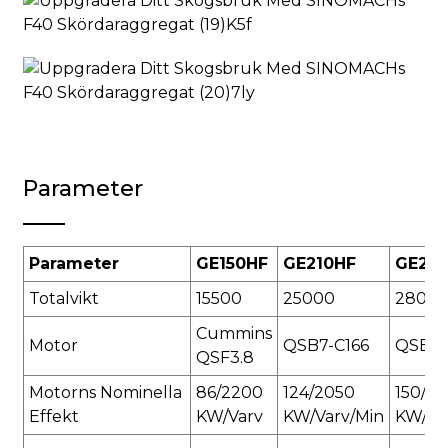
Parameter
Parameter
GE150HF
GE210HF
GE26
Totalvikt
15500
25000
2800
Cummins
Motor
QSB7-C166
QSB7
QSF3.8
Motorns Nominella
86/2200
124/2050
150/2
Effekt
KW/varv
KW/varv/min
KW/va