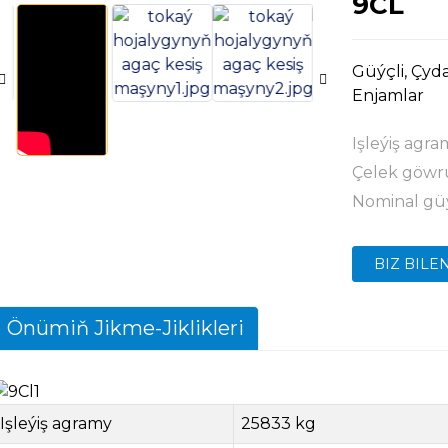
9CL
Güýçli, Çyd
Enjamlar
Işleýiş agr
Çelek göwr
Nominal gü
BIZ BILE
Önümiň Jikme-Jiklikleri
Işleýiş agramy
25833 kg