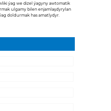
wliki ýag we dizel ýagyny awtomatik
rmak ulgamy bilen enjamlaşdyrylan
ýag doldurmak has amatlydyr.