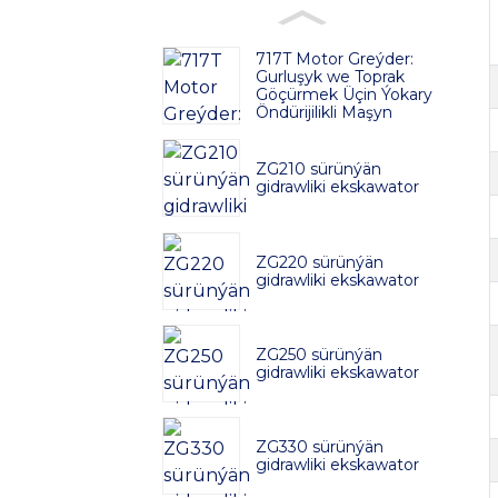
717T Motor Greýder:
Gurluşyk we Toprak
Göçürmek Üçin Ýokary
Öndürijilikli Maşyn
ZG210 sürünýän
gidrawliki ekskawator
ZG220 sürünýän
gidrawliki ekskawator
ZG250 sürünýän
gidrawliki ekskawator
ZG330 sürünýän
gidrawliki ekskawator