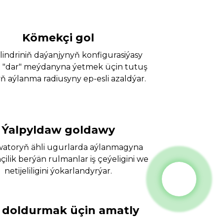
Kömekçi gol
lindriniň daýanjynyň konfigurasiýasy
 "dar" meýdanyna ýetmek üçin tutuş
 aýlanma radiusyny ep-esli azaldýar.
Ýalpyldaw goldawy
atoryň ähli ugurlarda aýlanmagyna
lik berýän rulmanlar iş çeýeligini we
netijeliligini ýokarlandyrýar.
 doldurmak üçin amatly