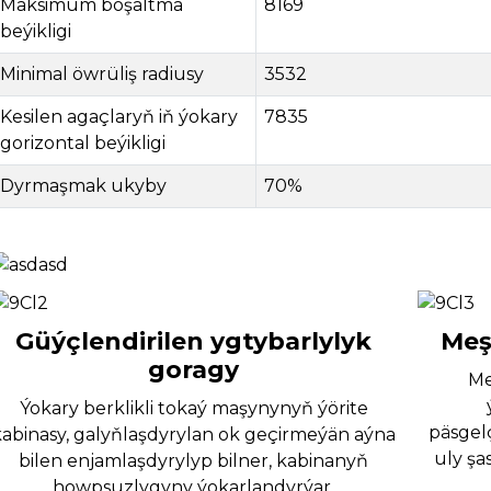
Maksimum boşaltma
8169
beýikligi
Minimal öwrüliş radiusy
3532
Kesilen agaçlaryň iň ýokary
7835
gorizontal beýikligi
Dyrmaşmak ukyby
70%
Güýçlendirilen ygtybarlylyk
Meş
goragy
Me
Ýokary berklikli tokaý maşynynyň ýörite
päsgelç
kabinasy, galyňlaşdyrylan ok geçirmeýän aýna
uly şa
bilen enjamlaşdyrylyp bilner, kabinanyň
howpsuzlygyny ýokarlandyrýar.