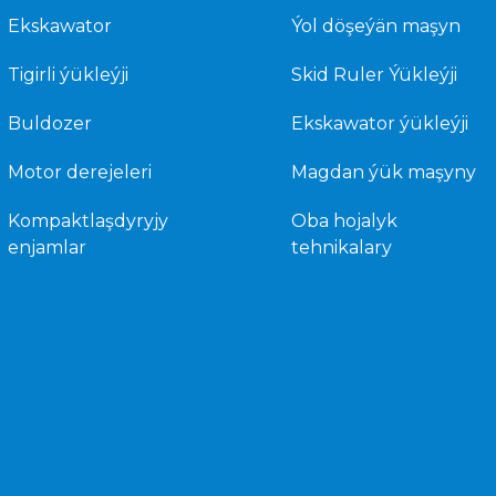
Ekskawator
Ýol döşeýän maşyn
Tigirli ýükleýji
Skid Ruler Ýükleýji
Buldozer
Ekskawator ýükleýji
Motor derejeleri
Magdan ýük maşyny
Kompaktlaşdyryjy
Oba hojalyk
enjamlar
tehnikalary