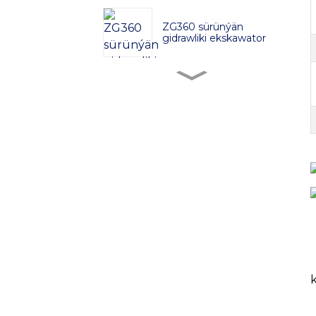
ZG360 sürünýän
gidrawliki ekskawator
ZG380 Gidrawlik
Ekskawator
ZG480 Gidrawlik
Ekskawator
ZG750 Gidrawlik
Ekskawator
ZG520 sürünýän
gidrawliki ekskawator