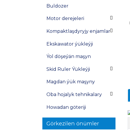
Buldozer
Motor derejeleri
Kompaktlaşdyryjy enjamlar
Ekskawator ýükleýji
Ýol döşeýän maşyn
Skid Ruler Ýükleýji
Magdan ýük maşyny
Oba hojalyk tehnikalary
Howadan göteriji
Görkezilen önümler