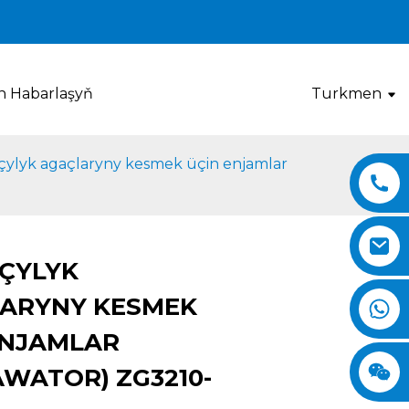
en Habarlaşyň
Turkmen
çylyk agaçlaryny kesmek üçin enjamlar
ÇYLYK
Loading...
Loading...
Loading..
Loading..
ARYNY KESMEK
ENJAMLAR
AWATOR) ZG3210-