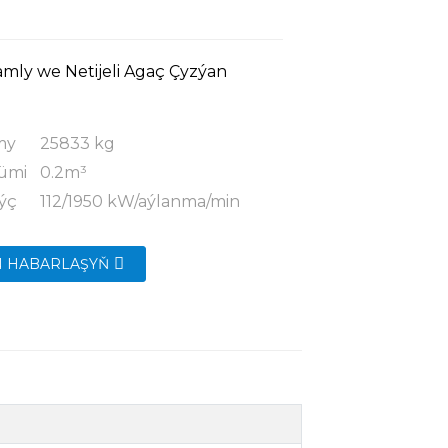
amly we Netijeli Agaç Çyzýan
amy
25833 kg
ümi
0.2m³
ýç
112/1950 kW/aýlanma/min
N HABARLAŞYŇ