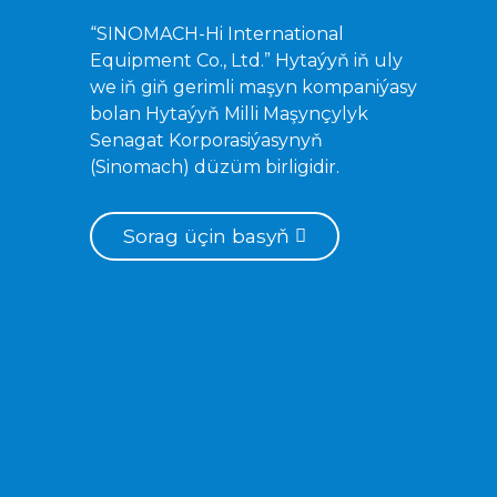
“SINOMACH-Hi International
Equipment Co., Ltd.” Hytaýyň iň uly
we iň giň gerimli maşyn kompaniýasy
bolan Hytaýyň Milli Maşynçylyk
Senagat Korporasiýasynyň
(Sinomach) düzüm birligidir.
Sorag üçin basyň