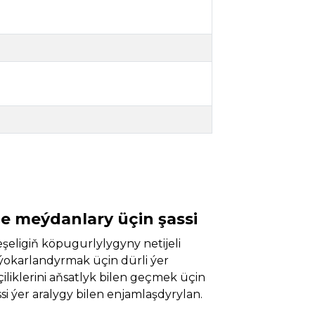
e meýdanlary üçin şassi
şeligiň köpugurlylygyny netijeli
ýokarlandyrmak üçin dürli ýer
iliklerini aňsatlyk bilen geçmek üçin
ssi ýer aralygy bilen enjamlaşdyrylan.