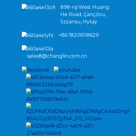
898-nji West Huang
He Road, Çançžou,
Szýansu, Hytaý
+86 18206118629
sales8@changlin.com.cn