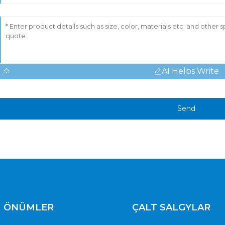
AI Helps Write
Send
ÖNÜMLER
ÇALT SALGYLAR