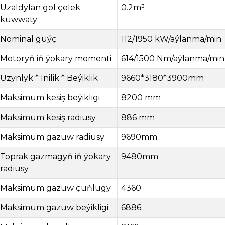
Uzaldylan gol çelek
0.2m³
kuwwaty
Nominal güýç
112/1950 kW/aýlanma/min
Motoryň iň ýokary momenti
614/1500 Nm/aýlanma/min
Uzynlyk * Inilik * Beýiklik
9660*3180*3900mm
Maksimum kesiş beýikligi
8200 mm
Maksimum kesiş radiusy
886 mm
Maksimum gazuw radiusy
9690mm
Toprak gazmagyň iň ýokary
9480mm
radiusy
Maksimum gazuw çuňlugy
4360
Maksimum gazuw beýikligi
6886