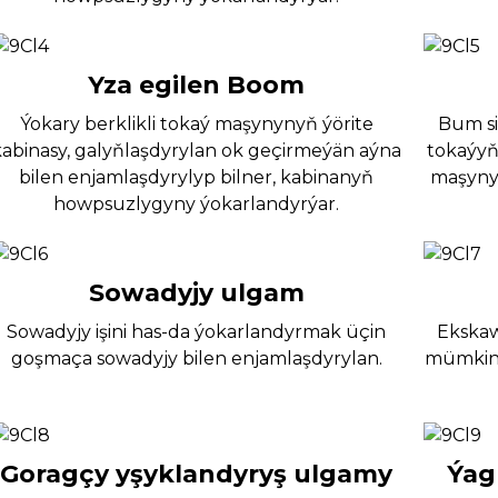
Yza egilen Boom
Ýokary berklikli tokaý maşynynyň ýörite
Bum si
kabinasy, galyňlaşdyrylan ok geçirmeýän aýna
tokaýyň
bilen enjamlaşdyrylyp bilner, kabinanyň
maşynyň
howpsuzlygyny ýokarlandyrýar.
Sowadyjy ulgam
Sowadyjy işini has-da ýokarlandyrmak üçin
Ekskaw
goşmaça sowadyjy bilen enjamlaşdyrylan.
mümkinçi
Goragçy yşyklandyryş ulgamy
Ýag