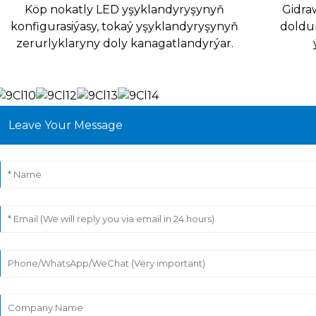
Köp nokatly LED yşyklandyryşynyň
Gidra
konfigurasiýasy, tokaý yşyklandyryşynyň
doldu
zerurlyklaryny doly kanagatlandyrýar.
Leave Your Message