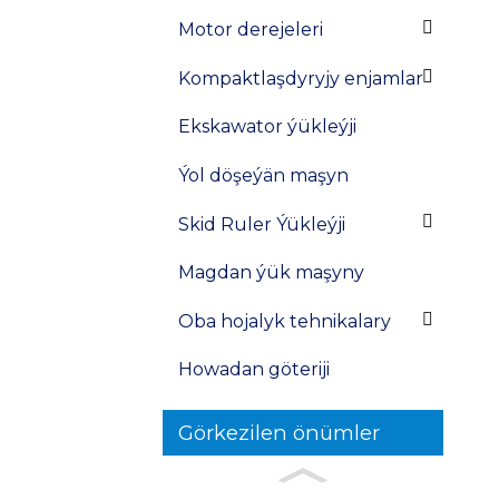
Motor derejeleri
Kompaktlaşdyryjy enjamlar
Ekskawator ýükleýji
Ýol döşeýän maşyn
Skid Ruler Ýükleýji
Magdan ýük maşyny
Oba hojalyk tehnikalary
Howadan göteriji
Görkezilen önümler