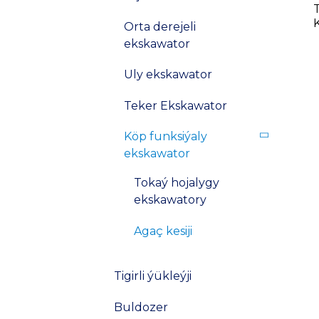
Orta derejeli
ekskawator
Uly ekskawator
Teker Ekskawator
Köp funksiýaly
ekskawator
Tokaý hojalygy
ekskawatory
Agaç kesiji
Tigirli ýükleýji
Buldozer