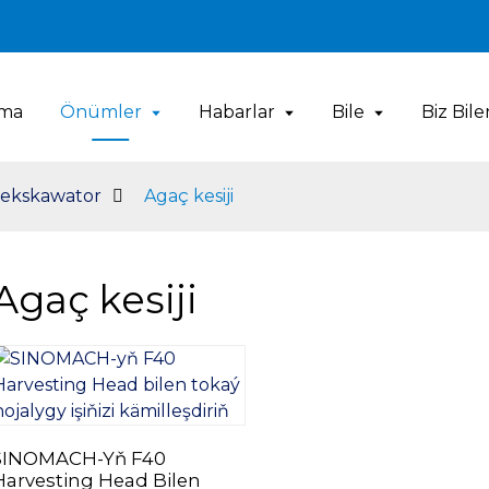
ama
Önümler
Habarlar
Bile
Biz Bil
 ekskawator
Agaç kesiji
Agaç kesiji
SINOMACH-Yň F40
Harvesting Head Bilen