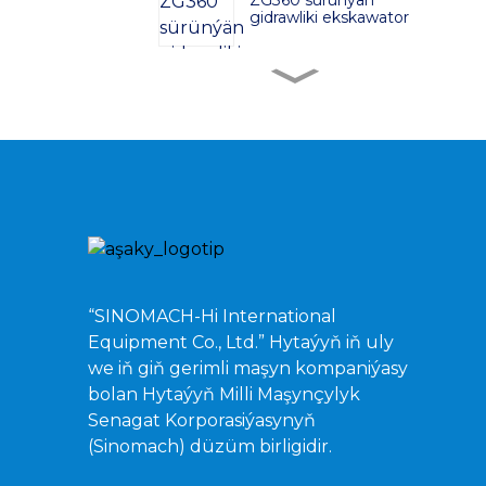
ZG360 sürünýän
gidrawliki ekskawator
ZG380 Gidrawlik
Ekskawator
ZG480 Gidrawlik
Ekskawator
ZG750 Gidrawlik
Ekskawator
“SINOMACH-Hi International
Equipment Co., Ltd.” Hytaýyň iň uly
ZG520 sürünýän
we iň giň gerimli maşyn kompaniýasy
gidrawliki ekskawator
bolan Hytaýyň Milli Maşynçylyk
Senagat Korporasiýasynyň
(Sinomach) düzüm birligidir.