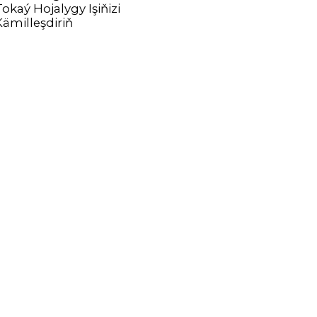
Tokaý Hojalygy Işiňizi
Kämilleşdiriň