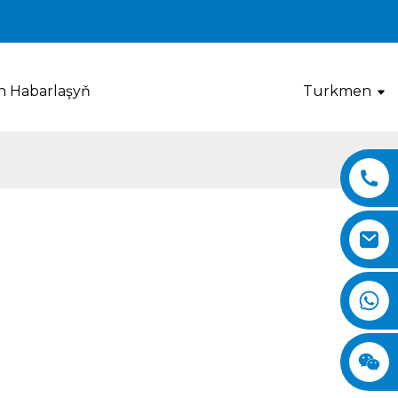
en Habarlaşyň
Turkmen