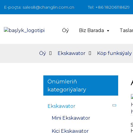
E-poçta: sales8@changlin.com.cn
Tel: +86 18206118629
Öý
Biz Barada
Tasl
Öý
Ekskawator
Köp funksiýaly
Önümleriň
kategoriýalary
Ekskawator
Mini Ekskawator
Kiçi Ekskawator