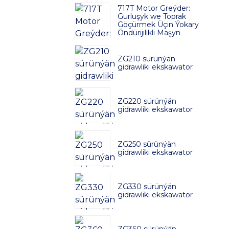
717T Motor Greýder:
Gurluşyk we Toprak
Göçürmek Üçin Ýokary
Öndürijilikli Maşyn
ZG210 sürünýän
gidrawliki ekskawator
ZG220 sürünýän
gidrawliki ekskawator
ZG250 sürünýän
gidrawliki ekskawator
ZG330 sürünýän
gidrawliki ekskawator