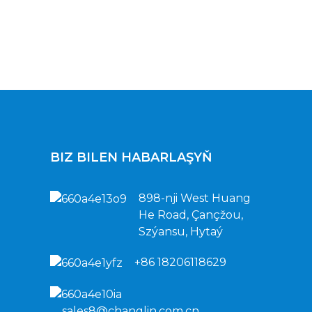
BIZ BILEN HABARLAŞYŇ
898-nji West Huang
He Road, Çançžou,
Szýansu, Hytaý
+86 18206118629
sales8@changlin.com.cn