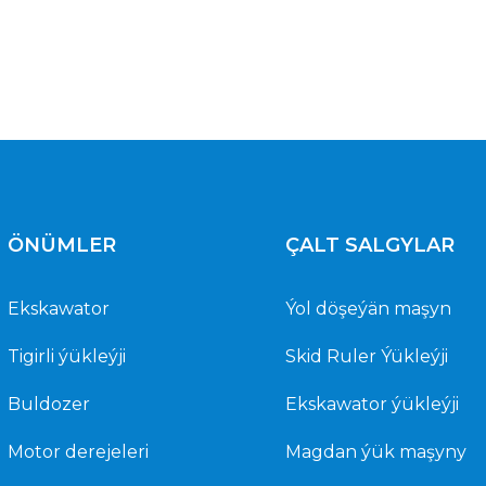
ÖNÜMLER
ÇALT SALGYLAR
Ekskawator
Ýol döşeýän maşyn
Tigirli ýükleýji
Skid Ruler Ýükleýji
Buldozer
Ekskawator ýükleýji
Motor derejeleri
Magdan ýük maşyny