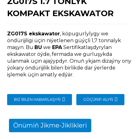
ZG017S 1.7 TONLYK
KOMPAKT EKSKAWATOR
ZG017S ekskawator
, köpugurlylygy we
öndürijiligi üçin niýetlenen güýçli 1,7 tonnalyk
n
maşyn. Bu
BU
we
EPA
Sertifikatlaşdyrylan
ekskawator öýde, fermada we gurluşykda
ulanmak üçin ajaýypdyr. Onuň ykjam dizaýny ony
ýokary öndürijilik bilen birlikde dar ýerlerde
işlemek üçin amatly edýär.
..
BIZ BILEN HABARLAŞYŇ
GÖÇÜRIP ALYŇ
Önümiň Jikme-Jiklikleri