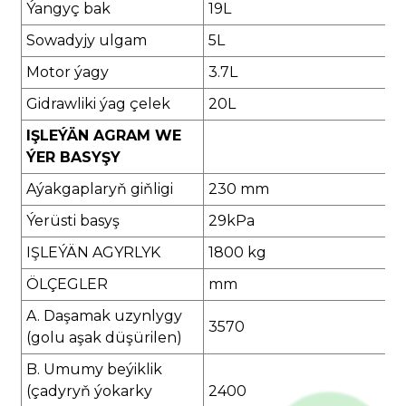
Ýangyç bak
19L
Sowadyjy ulgam
5L
Motor ýagy
3.7L
Gidrawliki ýag çelek
20L
IŞLEÝÄN AGRAM WE
ÝER BASYŞY
Aýakgaplaryň giňligi
230 mm
Ýerüsti basyş
29kPa
IŞLEÝÄN AGYRLYK
1800 kg
ÖLÇEGLER
mm
A. Daşamak uzynlygy
3570
(golu aşak düşürilen)
B. Umumy beýiklik
(çadyryň ýokarky
2400