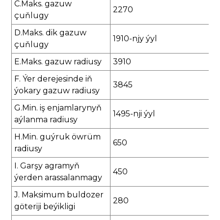
C.Maks. gazuw
2270
çuňlugy
D.Maks. dik gazuw
1910-njy ýyl
çuňlugy
E.Maks. gazuw radiusy
3910
F. Ýer derejesinde iň
3845
ýokary gazuw radiusy
G.Min. iş enjamlarynyň
1495-nji ýyl
aýlanma radiusy
H.Min. guýruk öwrüm
650
radiusy
I. Garşy agramyň
450
ýerden arassalanmagy
J. Maksimum buldozer
280
göteriji beýikligi