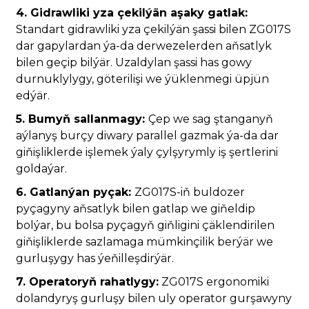
4. Gidrawliki yza çekilýän aşaky gatlak:
Standart gidrawliki yza çekilýän şassi bilen ZG017S
dar gapylardan ýa-da derwezelerden aňsatlyk
bilen geçip bilýär. Uzaldylan şassi has gowy
durnuklylygy, göterilişi we ýüklenmegi üpjün
edýär.
5. Bumyň sallanmagy:
Çep we sag ştanganyň
aýlanyş burçy diwary parallel gazmak ýa-da dar
giňişliklerde işlemek ýaly çylşyrymly iş şertlerini
goldaýar.
6. Gatlanýan pyçak:
ZG017S-iň buldozer
pyçagyny aňsatlyk bilen gatlap we giňeldip
bolýar, bu bolsa pyçagyň giňligini çäklendirilen
giňişliklerde sazlamaga mümkinçilik berýär we
gurluşygy has ýeňilleşdirýär.
7. Operatoryň rahatlygy:
ZG017S ergonomiki
dolandyryş gurluşy bilen uly operator gurşawyny