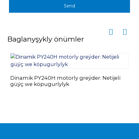
Send
Baglanyşykly önümler
Dinamik PY240H motorly greýder: Netijeli
T
güýç we köpugurlylyk
ý