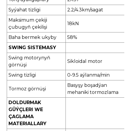
Syýahat tizligi
2.2/4.3km/sagat
Maksimum çekiji
18kN
çubugyň çekilişi
Baha bermek ukyby
58%
SWING SISTEMASY
Swing motorynyň
Sikloidal motor
görnüşi
Swing tizligi
0-9.5 aýlanma/min
Basyşy boşadýan
Tormoz görnüşi
mehaniki tormozlama
DOLDURMAK
GÜÝÇLERI WE
ÇAGLAMA
MATERIALLARY