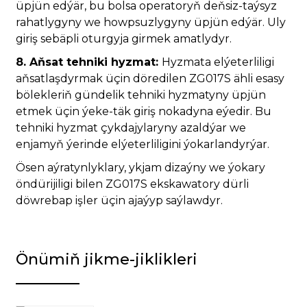
üpjün edýär, bu bolsa operatoryň deňsiz-taýsyz
rahatlygyny we howpsuzlygyny üpjün edýär. Uly
giriş sebäpli oturgyja girmek amatlydyr.
8. Aňsat tehniki hyzmat:
Hyzmata elýeterliligi
aňsatlaşdyrmak üçin döredilen ZG017S ähli esasy
bölekleriň gündelik tehniki hyzmatyny üpjün
etmek üçin ýeke-täk giriş nokadyna eýedir. Bu
tehniki hyzmat çykdajylaryny azaldýar we
enjamyň ýerinde elýeterliligini ýokarlandyrýar.
Ösen aýratynlyklary, ykjam dizaýny we ýokary
öndürijiligi bilen ZG017S ekskawatory dürli
döwrebap işler üçin ajaýyp saýlawdyr.
Önümiň jikme-jiklikleri