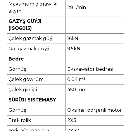
Maksimum gidrawliki
28L/min
akym
GAZYŞ GÜÝJI
(ISO6015)
Çelek gazmak güýji
16kN
Gol gazmak güýji
9.5kN
Bedre
Görnüş
Ekskawator bedresi
Çelek göwrümi
0,04 m³
Çelek giňligi
450 mm
SÜRÜJI SISTEMASY
Görnüş
Oksimal porşenli motor
Trek rolik
2X3
Ýöriş aýakgaplary
2X37