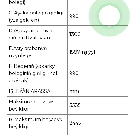
bölegi)
C. Aşaky bölegiň giňligi
990
(yza çekilen)
D.Aşaky arabanyň
1300
giňligi (Uzaldylan)
E.Asty arabanyň
1587-nji ýyl
uzynlygy
F. Bedeniň ýokarky
böleginiň giňligi (nol
990
guýruk)
IŞLEÝÄN ARASSA
mm
Maksimum gazuw
3535
beýikligi
B. Maksimum boşadyş
2445
beýikligi