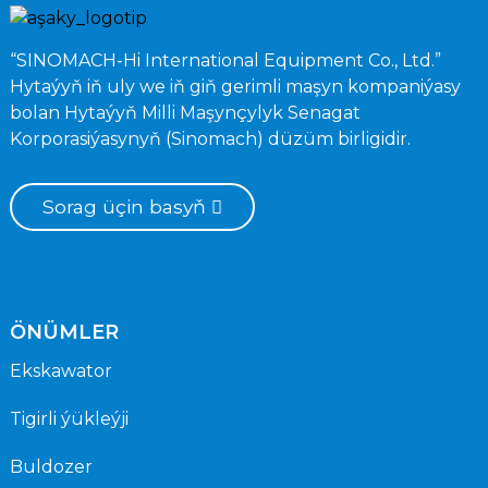
“SINOMACH-Hi International Equipment Co., Ltd.”
Hytaýyň iň uly we iň giň gerimli maşyn kompaniýasy
bolan Hytaýyň Milli Maşynçylyk Senagat
Korporasiýasynyň (Sinomach) düzüm birligidir.
Sorag üçin basyň
ÖNÜMLER
Ekskawator
Tigirli ýükleýji
Buldozer