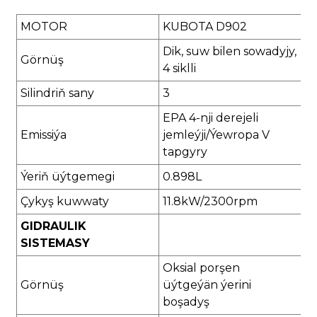
MOTOR
KUBOTA D902
Dik, suw bilen sowadyjy,
Görnüş
4 siklli
Silindriň sany
3
EPA 4-nji derejeli
Emissiýa
jemleýji/Ýewropa V
tapgyry
Ýeriň üýtgemegi
0.898L
Çykyş kuwwaty
11.8kW/2300rpm
GIDRAULIK
SISTEMASY
Oksial porşen
Görnüş
üýtgeýän ýerini
boşadyş