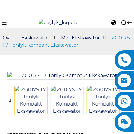
Öý
Ekskawator
Mini Ekskawator
ZG017S
1.7 Tonlyk Kompakt Ekskawator
n