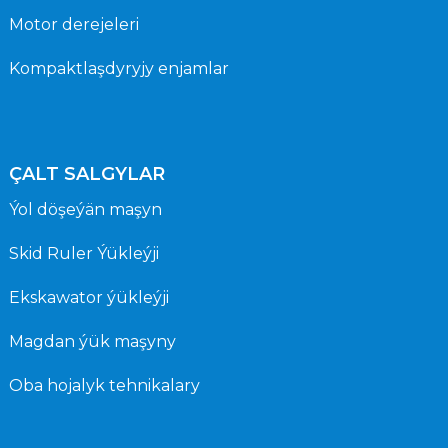
Motor derejeleri
Kompaktlaşdyryjy enjamlar
ÇALT SALGYLAR
Ýol döşeýän maşyn
Skid Ruler Ýükleýji
Ekskawator ýükleýji
Magdan ýük maşyny
Oba hojalyk tehnikalary