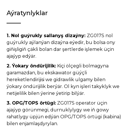
Aýratynlyklar
1. Nol guýrukly sallanyş dizaýny:
ZG017S nol
guýrukly aýlanýan dizaýna eýedir, bu bolsa ony
giňişligiň çäkli bolan dar şertlerde işlemek üçin
ajaýyp edýär.
2. Ýokary öndürijilik:
Kiçi ölçegli bolmagyna
garamazdan, bu ekskawator güýçli
hereketlendirijisi we gidrawlik ulgamy bilen
ýokary öndürijilik berýär. Ol kyn işleri takyklyk we
netijelilik bilen ýerine ýetirip bilýär.
3. OPG/TOPS örtügi:
ZG017S operator üçin
ajaýyp görünmegi, durnuklylygy we iň gowy
rahatlygy üpjün edýän OPG/TOPS örtügi (kabina)
bilen enjamlaşdyrylan.