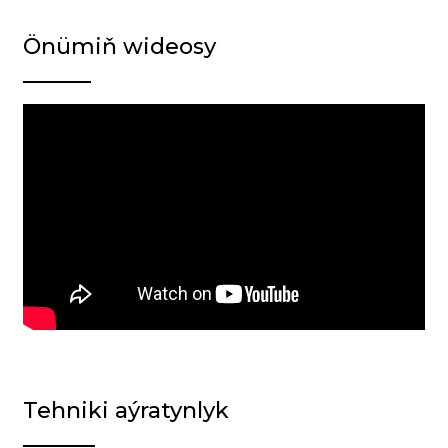
Önümiň wideosy
Tehniki aýratynlyk