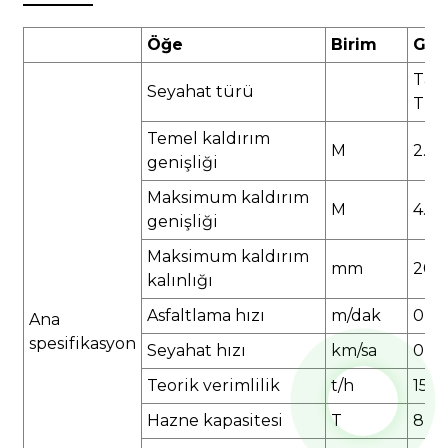
Öğe
Birim
GYA
Tara
Seyahat türü
Tipi
Temel kaldırım
M
2.0
genişliği
Maksimum kaldırım
M
4.5
genişliği
Maksimum kaldırım
mm
200
kalınlığı
Asfaltlama hızı
m/dak
0-2
Ana
spesifikasyon
Seyahat hızı
km/sa
0-4.
Teorik verimlilik
t/h
150
Hazne kapasitesi
T
8