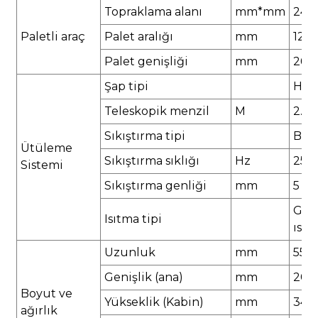
Topraklama alanı
mm*mm
242
Paletli araç
Palet aralığı
mm
128
Palet genişliği
mm
260
Şap tipi
Hidr
Teleskopik menzil
M
2.0
Sıkıştırma tipi
Bek
Ütüleme
Sıkıştırma sıklığı
Hz
25
Sistemi
Sıkıştırma genliği
mm
5
Gazl
Isıtma tipi
ısıt
Uzunluk
mm
550
Genişlik (ana)
mm
205
Boyut ve
Yükseklik (Kabin)
mm
3415
ağırlık