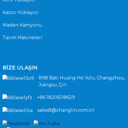
Kazıcı Yükleyici
Maden Kamyonu
Tarım Makineleri
BİZE ULAŞIN
898 Batı Huang He Yolu, Changzhou,
Jiangsu, Çin
+86 18206118629
sales8@changlin.com.cn