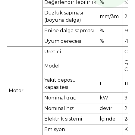
Değerlendirilebilirlik
%
≥20
Düzlük sapması
mm/3m
2
(boyuna dalga)
Enine dalga sapması
%
±0,
Uyum derecesi
%
-1～
Üretici
Cum
QSB
Model
C12
Yakıt deposu
L
115
kapasitesi
Motor
Nominal güç
kW
93
Nominal hız
devir
220
Elektrik sistemi
İçinde
24
Emisyon
Kral