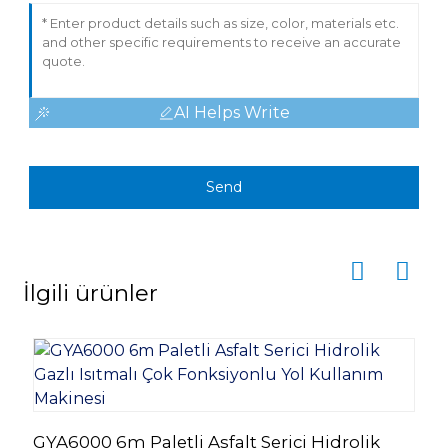
AI Helps Write
Send
İlgili ürünler
A
GYA6000 6m Paletli Asfalt Serici Hidrolik