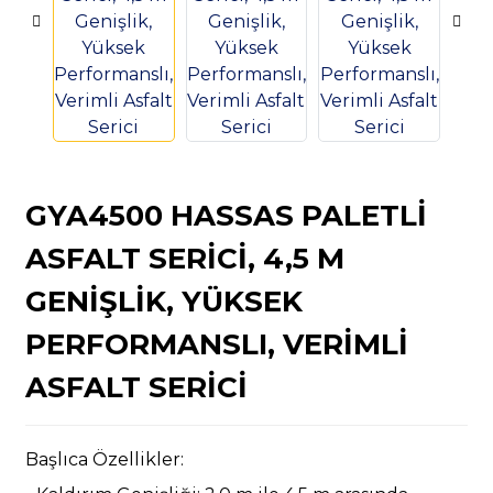
n
GYA4500 HASSAS PALETLI
ASFALT SERICI, 4,5 M
GENIŞLIK, YÜKSEK
..
PERFORMANSLI, VERIMLI
ASFALT SERICI
Başlıca Özellikler: