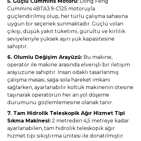
5. Güçlü Cummins Motoru:
Dong Feng
Cummins 4BTA3.9-C125 motoruyla
güçlendirilmiş olup, her türlü çalışma sahasına
uygun bir seçenek sunmaktadır. Güçlü volan
çıkışı, düşük yakıt tüketimi, gürültü ve kirlilik
seviyeleriyle yüksek aşırı yük kapasitesine
sahiptir.
6. Olumlu Değişim Arayüzü:
Bu makine,
operatör ile makine arasında elverişli bir iletişim
arayüzüne sahiptir. İnsan odaklı tasarlanmış
çalışma masası, sağa-sola hareket imkanı
sağlarken, ayarlanabilir koltuk makinenin ötesine
taşınarak operatörün her an yol döşeme
durumunu gözlemlemesine olanak tanır.
7. Tam Hidrolik Teleskopik Ağır Hizmet Tipi
Sıkma Makinesi:
2 metreden 4,5 metreye kadar
ayarlanabilen, tam hidrolik teleskopik ağır
hizmet tipi sıkıştırma ünitesi ile donatılmıştır.