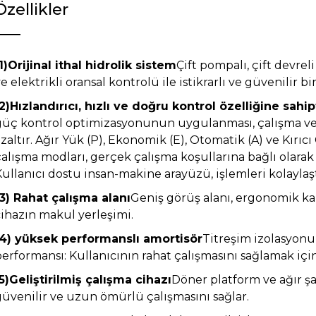
Özellikler
1)Orijinal ithal hidrolik sistem
Çift pompalı, çift devrel
e elektrikli oransal kontrolü ile istikrarlı ve güvenilir bi
2)Hızlandırıcı, hızlı ve doğru kontrol özelliğine sahipt
güç kontrol optimizasyonunun uygulanması, çalışma verim
zaltır. Ağır Yük (P), Ekonomik (E), Otomatik (A) ve Kırı
alışma modları, gerçek çalışma koşullarına bağlı olarak 
ullanıcı dostu insan-makine arayüzü, işlemleri kolaylaşt
(3) Rahat çalışma alanı
Geniş görüş alanı, ergonomik kabi
cihazın makul yerleşimi.
(4) yüksek performanslı amortisör
Titreşim izolasyonu
erformansı: Kullanıcının rahat çalışmasını sağlamak için
(5)Geliştirilmiş çalışma cihazı
Döner platform ve ağır şas
güvenilir ve uzun ömürlü çalışmasını sağlar.