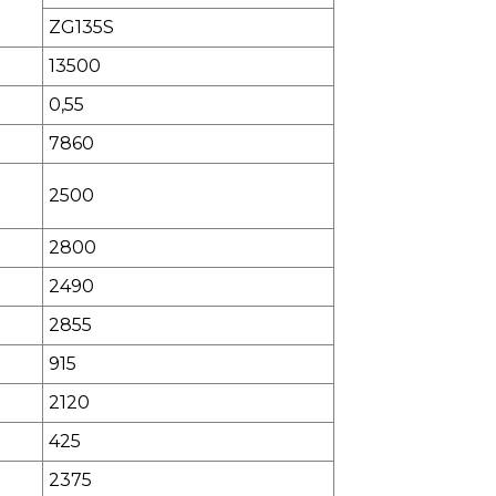
ZG135S
13500
0,55
7860
2
5
00
2800
2
490
2855
91
5
2120
4
25
2
375