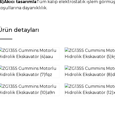
(6)Akıcı tasarımla
Tüm kalıp elektrostatik işlem görmüş k
oşullarına dayanıklılık.
Ürün detayları