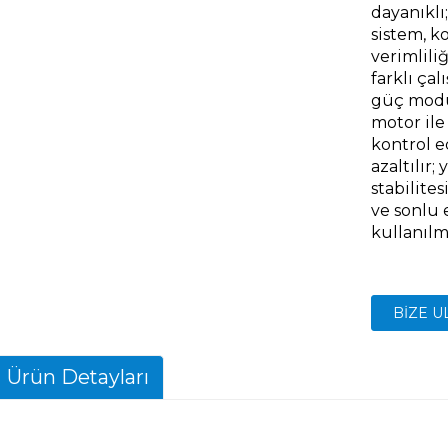
dayanıklı;
sistem, k
verimlili
farklı ça
güç modu
motor ile
kontrol e
azaltılır;
stabilite
ve sonlu 
kullanılmı
BIZE U
Ürün Detayları