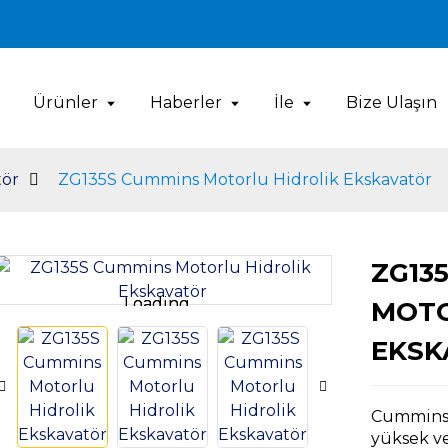
Ürünler
Haberler
İle
Bize Ulaşın
tör
ZG135S Cummins Motorlu Hidrolik Ekskavatör
ZG13
Loading...
Loading...
MOTO
EKSK
Cummins 
yüksek ve