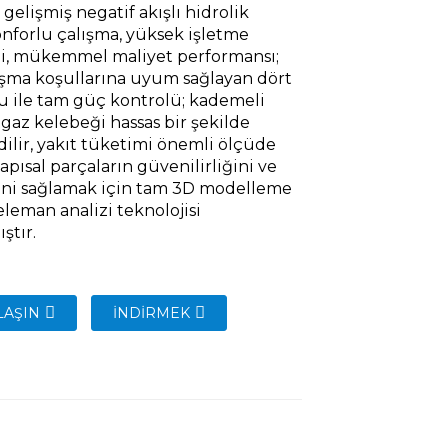
 gelişmiş negatif akışlı hidrolik
onforlu çalışma, yüksek işletme
ği, mükemmel maliyet performansı;
lışma koşullarına uyum sağlayan dört
 ile tam güç kontrolü; kademeli
 gaz kelebeği hassas bir şekilde
dilir, yakıt tüketimi önemli ölçüde
 yapısal parçaların güvenilirliğini ve
sini sağlamak için tam 3D modelleme
eleman analizi teknolojisi
ştır.
LAŞIN
İNDIRMEK