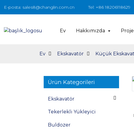
E-posta: sales8@changlin.com.cn
Tel: +86 18206118629
Ev
Hakkımızda
Proje
Ev
Ekskavatör
Küçük Ekskava
Ürün Kategorileri
Loading...
Loading...
Ekskavatör
Tekerlekli Yükleyici
Buldozer