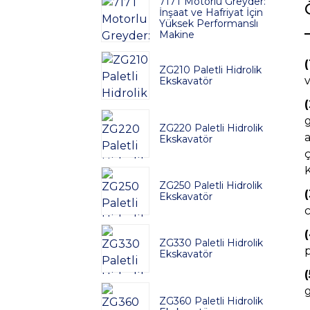
717T Motorlu Greyder:
İnşaat ve Hafriyat İçin
Yüksek Performanslı
Makine
(
ZG210 Paletli Hidrolik
v
Ekskavatör
(
ZG220 Paletli Hidrolik
a
Ekskavatör
ç
K
ZG250 Paletli Hidrolik
Ekskavatör
ZG330 Paletli Hidrolik
p
Ekskavatör
ZG360 Paletli Hidrolik