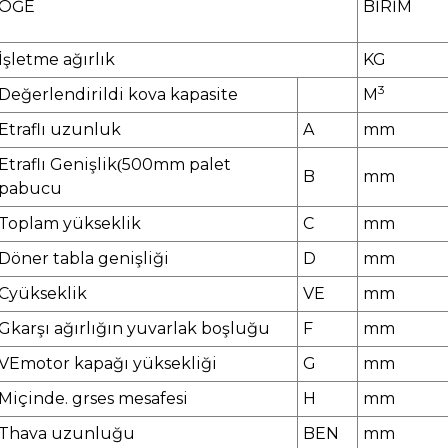
ÖĞE
BİRİM
İşletme
ağırlık
K
G
3
Değerlendirildi
kova
kapasite
M
Etraflı
uzunluk
A
mm
Etraflı
Genişlik
5
00
mm palet
(
B
mm
pabucu
Toplam yükseklik
C
mm
Döner tabla genişliği
D
mm
C
yükseklik
VE
mm
G
karşı ağırlığın yuvarlak boşluğu
F
mm
VE
motor kapağı yüksekliği
G
mm
M
içinde
.
gr
ses mesafesi
H
mm
T
hava uzunluğu
BEN
mm