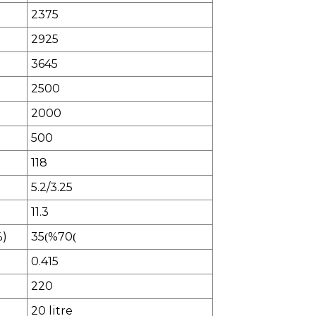
2
375
2925
3645
2
500
2
0
00
5
00
118
5.2/
3.
25
1
1.3
%)
35
%70
(
(
0.4
15
220
20 litre