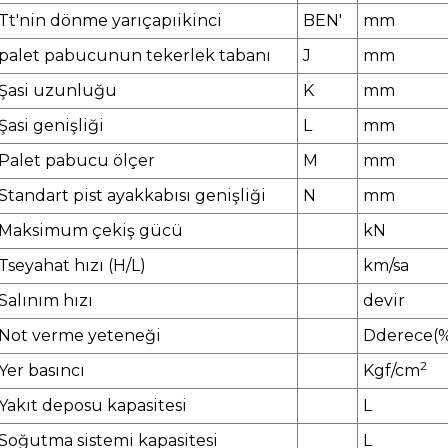
T
t'nin dönme yarıçapı
ikinci
BEN
'
mm
palet pabucunun tekerlek tabanı
J
mm
Şasi uzunluğu
K
mm
Şasi genişliği
L
mm
Palet pabucu ölçer
M
mm
Standart pist ayakkabısı genişliği
N
mm
Maksimum çekiş gücü
k
N
T
seyahat hızı (H/L)
k
m/sa
Salınım hızı
devir
Not verme yeteneği
D
derece(
2
Yer basıncı
K
gf/cm
Yakıt deposu kapasitesi
L
Soğutma sistemi kapasitesi
L