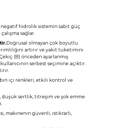
i negatif hidrolik sistemin sabit güç
r çalışma sağlar.
ir.
Doğrusal olmayan çok boyutlu
liliğini artırır ve yakıt tüketimini
cı Çekiç (B) önceden ayarlanmış
kullanıcının serbest seçimine açıktır.
ırır.
n içi renkleri, etkili kontrol ve
, düşük sertlik, titreşim ve şok emme
.
i, makinenin güvenli, istikrarlı,