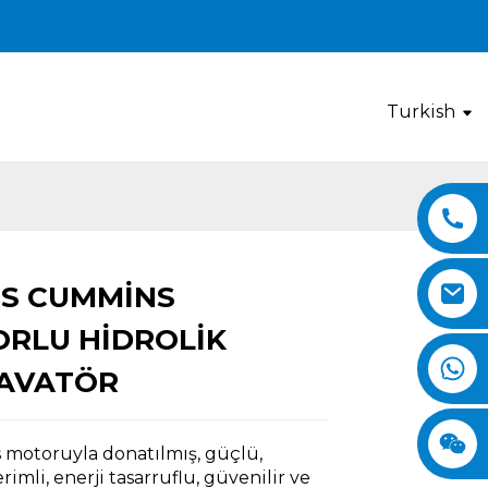
Turkish
5S CUMMINS
Loading...
Loading...
Loading..
Loading..
RLU HIDROLIK
AVATÖR
motoruyla donatılmış, güçlü,
rimli, enerji tasarruflu, güvenilir ve