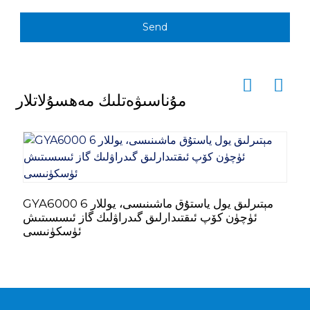
Send
مۇناسىۋەتلىك مەھسۇلاتلار
ك
GYA6000 6 مېتىرلىق يول ياستۇق ماشىنىسى، يوللار
ئۈچۈن كۆپ ئىقتىدارلىق گىدراۋلىك گاز ئىسسىتىش
ئۈسكۈنىسى