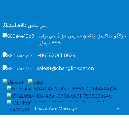
بىز بىلەن ئالاقىلىشىڭ
جۇڭگو جياڭسۇ، چاڭجۇ، غەربىي خۇاڭ خې يولى
898-نومۇر
+86 18206118629
sales8@changlin.com.cn
Leave Your Message