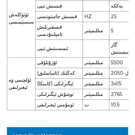
يەككە
قىسىش تىپى
ئۈتۈكلەش
25
HZ
قىسىش چاستوتىسى
سىستېمىسى
قىسقىرىلىش
5
مىللىمېتىر
ئامپلىتۇدىسى
گاز
ئىسسىتىش تىپى
ئىسسىتىش
5500
مىللىمېتىر
ئۇزۇنلۇقى
2050-يىل
مىللىمېتىر
كەڭلىك (ئاساسلىق)
ئۆلچىمى ۋە
3415
مىللىمېتىر
ئېگىزلىكى (كابىنكا)
ئېغىرلىقى
2765
مىللىمېتىر
توشۇش ئېگىزلىكى
10.5
ت
ئومۇمىي ئېغىرلىقى