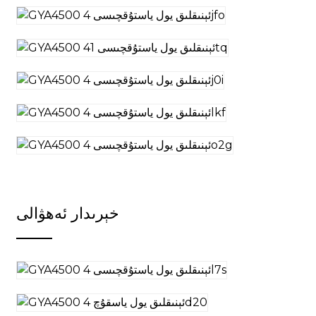
خېرىدار ئەھۋالى