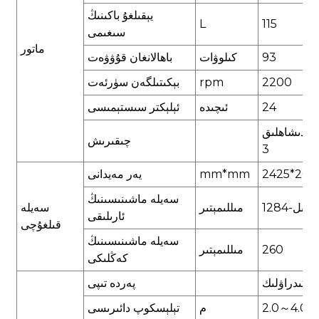
يېقىلغۇ باكىنىڭ
L
115
سىغىمى
ماتور
93
كىلوۋات
باھالانغان قۇۋۋەت
2200
rpm
بېكىتىلگەن سۈرئەت
24
ئىچىدە
ئېلېكتر سىستېمىسى
پادىشاھلىق
چىقىرىش
3
2425*260
mm*mm
يەر مەيدانى
سەيلە ماشىنىسىنىڭ
1284-يىل
مىللىمېتىر
سەيلە
ئارىلىقى
قىلغۇچى
سەيلە ماشىنىسىنىڭ
260
مىللىمېتىر
كەڭلىكى
گىدراۋلىك
پەردە تىپى
2.0～4.0
م
تېلېسكوپ دائىرىسى