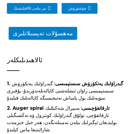
چۈشۈرۈش
بىز بىلەن ئالاقىلىشىڭ
مەھسۇلات تەپسىلاتلىرى
ئالاھىدىلىكلەر
1. گىدراۋلىك يەتكۈزۈش سىستېمىسى:
گىدراۋلىك يەتكۈزۈش
سىستېمىسى راۋان ئىشلەشنى كاپالەتلەندۈرىدۇ، يۇقىرى
سۈپەتلىك يول ياساش نەتىجىسىگە كاپالەتلىك قىلىدۇ.
2. Auger spiral تارقاتقۇچىسى:
سىپرال شەكىللىك
تارقاتقۇچى، تولۇق گىدراۋلىك كونترول ۋە تەڭشىگىلى
بولىدىغان ئېگىزلىك بىلەن تەمىنلەنگەن، ھەر خىل خىزمەت
شارائىتىغا ماس كېلىدۇ.