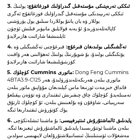
3. ئىككى تەرەپتىكى مۇستەقىل گىدراۋلىك قوزغاتقۇچ:
يولنىڭ
ئىككى تەرىپىدىكى مۇستەقىل گىدراۋلىك قوزغاتقۇچ ئەگرى
يوللار ۋە يان يانتۇ يوللاردا سىلىق يول يۈرۈشنى
كاپالەتلەندۈرىدۇ. ئۇ يەنە قولايلىق مانېۋىر قىلىش ئۈچۈن
ئايلىنىشقا شارائىت ھازىرلايدۇ.
4. تەڭشىگىلى بولىدىغان قىرغۇچ:
قىرغۇچنى تەڭشىگىلى ۋە
يۆتكىگىلى بولىدۇ، بۇ شوپۇرنىڭ يولنىڭ ئەھۋالىنى ھەر ۋاقىت
كۆزىتىۋېلىشىغا شارائىت ھازىرلايدۇ.
Dong Feng Cummins
5. كۈچلۈك Cummins ماتورى:
4BTA3.9-C125 ماتورى بىلەن ھەرىكەتلەندۈرۈلىدۇ، ھەر
قانداق خىزمەت ئورنىغا ماس كېلىدىغان مۇۋاپىق ماتور بىلەن
تەمىنلەيدۇ. كۈچلۈك چاق چىقىرىش ئىقتىدارى ۋە تۆۋەن يېقىلغۇ
سەرپىياتى، شاۋقۇن ۋە بۇلغىنىش بىلەن، ئۇ كۈچلۈك ئارتۇق
يۈك كۆتۈرۈش ئىقتىدارىغا ئىگە.
6. پايدىلىق ئالماشتۇرۇش ئىنتېرفېيسى:
بۇ ماشىنا ئىشلەتكۈچى
بىلەن ماشىنا ئوتتۇرىسىدا پايدىلىق ئالماشتۇرۇش ئېغىزىغا ئىگە.
مەشغۇلات ئۈستىلىنىڭ ئىنسانىيلاشتۇرۇلغان لايىھىسى سولدىن