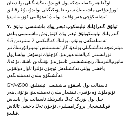
ئوڭغا ھەرىكەتلىنىشكە يول قويىدۇ، تەڭشىگىلى بولىدىغان
ئورۇندۇقنى ماشىنىنىڭ سىرتىغا يۆتكىگىلى بولىدۇ، بۇ ئارقىلىق
ئىشلەتكۈچى ھەر ۋاقىت يولنىڭ ئەھۋالىنى كۆزىتەلەيدۇ.
7. تولۇق گىدراۋلىك تېلېسكوپ ئېغىر يۈك ماشىنىسى:
تولۇق
گىدرولىك تېلېسكوپلۇق ئېغىر يۈك كۆتۈرۈش ماشىنىسى بىلەن
تەمىنلەنگەن بولۇپ، يولنىڭ كەڭلىكىنى 2 مېتىردىن 4.5
مېتىرغىچە تەڭشىگىلى بولىدۇ. گاز ئىسسىتىش تېمپېراتۇرىنىڭ تېز
ئۆرلىشىنى كاپالەتلەندۈرىدۇ، كۈچلۈك توسۇش بولسا يول
ماتېرىياللىرىنىڭ زىچلىشىشىنى ئاشۇرىدۇ. بۇنىڭدىن باشقا، ئۇ ئەڭ
ياخشى يولنى تەكشىلەش ئۈچۈن ئۇلترا ئاۋاز دولقۇنى
تەڭشىگۈچ بىلەن تەمىنلەنگەن.
GYA4500 ئاسفالت يول ياسقۇچ ماشىنىسى ئېنىقلىق،
ئۈنۈملۈك ۋە يۇقىرى ئىقتىدار بىلەن تەمىنلەيدۇ، بۇ ئۇنى ھەر
خىل يول يۈزىگە كەڭ دائىرىلىك ئاسفالت يول ياساش
قوللىنىشچان پروگراممىلىرى ئۈچۈن ئەڭ ياخشى تاللاش
قىلىدۇ.