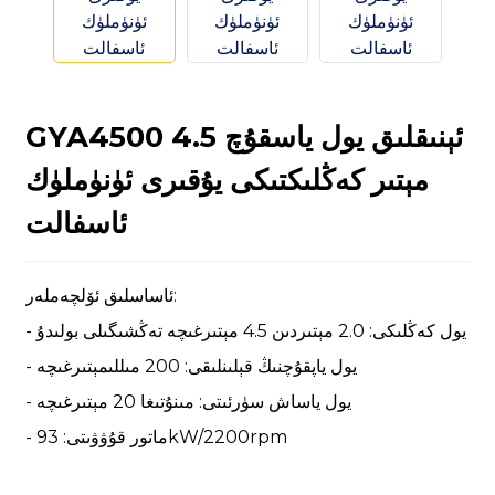
GYA4500 ئېنىقلىق يول ياسقۇچ 4.5
n
مېتىر كەڭلىكتىكى يۇقىرى ئۈنۈملۈك
ئاسفالت
ئاساسلىق ئۆلچەملەر:
..
- يول كەڭلىكى: 2.0 مېتىردىن 4.5 مېتىرغىچە تەڭشىگىلى بولىدۇ
- يول ياپقۇچنىڭ قېلىنلىقى: 200 مىللىمېتىرغىچە
- يول ياساش سۈرئىتى: مىنۇتىغا 20 مېتىرغىچە
- ماتور قۇۋۋىتى: 93kW/2200rpm