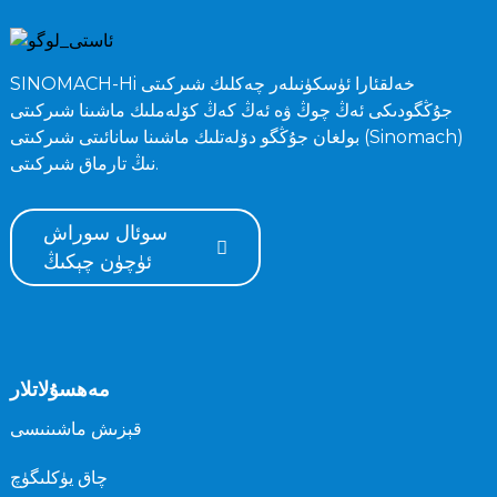
SINOMACH-Hi خەلقئارا ئۈسكۈنىلەر چەكلىك شىركىتى
جۇڭگودىكى ئەڭ چوڭ ۋە ئەڭ كەڭ كۆلەملىك ماشىنا شىركىتى
بولغان جۇڭگو دۆلەتلىك ماشىنا سانائىتى شىركىتى (Sinomach)
نىڭ تارماق شىركىتى.
سوئال سوراش
ئۈچۈن چېكىڭ
مەھسۇلاتلار
قېزىش ماشىنىسى
چاق يۈكلىگۈچ