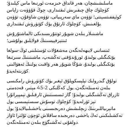
ماسلىشىشچان، ھەر قانداق خىزمەت ئورنىغا ماس كېلىدۇ؛
كۈچلۈك چاق چىقىرىش ئىقتىدارى، چوڭ قۇۋۋەت زاپاس
كوئېففىتسېنتى؛ تۆۋەن ماي سەرپىياتى، تۆۋەن شاۋقۇن، تۆۋەن
بۇلغىنىش، كۈچلۈك ئارتۇق يۈك كۆتۈرۈش ئىقتىدارى.
ماشىنىلار بىلەن شوپۇر ئوتتۇرىسىدىكى ئالماشتۇرۇش
ئىنتېرفېيسىنىڭ قولايلىق بولۇشى؛
ئىنسانىي لايىھەلەنگەن مەشغۇلات ئۈستىلىنى ئوڭ-سولغا
يۆتكىگىلى بولىدۇ، ئورۇندۇقنى تەڭشەپ، ماشىنىنىڭ سىرتىغا
يۆتكىگىلى بولىدۇ، شۇڭا شوپۇر ھەر ۋاقىت يولنىڭ ئەھۋالىنى
كۆزىتەلەيدۇ.
تولۇق گىدرولىك تېلېسكوپلۇق ئېغىر يۈك كۆتۈرۈش رامكىسى
بىلەن تەمىنلەنگەن، يول كەڭلىكى 2-4.5 مېتىر، قەدەمنى
ئازراق تەڭشىگىلى بولىدۇ؛ گاز ئىسسىتىش ئارقىلىق تېمپېراتۇرا
تېز ئۆرلەيدۇ؛ كۈچلۈك توسۇش سىستېمىسى يول
ماتېرىياللىرىنىڭ زىچلىشىش دەرىجىسىنى ياخشىلىيالايدۇ؛ يول
تەكشىلىكىنى ئەڭ ياخشى دەرىجىدە ساقلاش ئۈچۈن ئۇلترا ئاۋاز
دولقۇنى تەڭشىگۈچ بىلەن تەمىنلەنگەن.