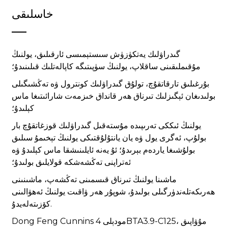
خاسلىقى
گىدراۋلىك يەتكۈزۈش سىستېمىسى ئارقىلىق، يولنىڭ
مۇقىملىقىنى ساقلاپ، يولنىڭ سۈپىتىگە كاپالەتلىك قىلىنىدۇ؛
بۇرغىلىق تارقاتقۇچ، تولۇق گىدراۋلىك كونترول ۋە تەڭشىگىلى
بولىدىغان ئېگىزلىك تىرناق ھەر قانداق خىزمەت شارائىتىغا ماس
كېلىدۇ؛
يولنىڭ ئىككى تەرىپىدە مۇستەقىل گىدراۋلىك قوزغاتقۇچ بار
بولۇپ، ئەگرى يول ۋە يان يانتۇلۇقتىكى يولنىڭ تېخىمۇ سىلىق
بولۇشىغا ياردەم بېرىدۇ؛ ئۇ يەنە ئايلىنىشقا ماس كېلىدۇ ۋە
ئەتراپنى تەڭشەشكە قولايلىق بولىدۇ؛
ماشىنا يولنىڭ تىرناق قىسمىنى تەڭشەپ، ماشىنىنى
ھەرىكەتلەندۈرگىلى بولىدۇ، شوپۇر ھەر ۋاقىت يولنىڭ ئەھۋالىنى
كۆزىتەلەيدۇ.
Dong Feng Cunnins مودېلى 4BTA3.9-C125، مۇۋاپىق