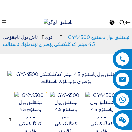
GYA4500 ئېنىقلىق يول ياسقۇچ
ئۆي
تاش يول ئاچقۇچى
4.5 مېتىر كەڭلىكتىكى يۇقىرى ئۈنۈملۈك ئاسفالت
n