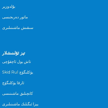
بۇلدوزېر
ماتور دەرىجىسى
سىقىش ماشىنىلىرى
تېز ئۇلىنىشلار
تاش يول ئاچقۇچى
Skid Rul يۈكلىگۈچ
ئارقا يۈكلىگۈچ
كانچىلىق ماشىنىسى
يېزا ئىگىلىك ماشىنىلىرى