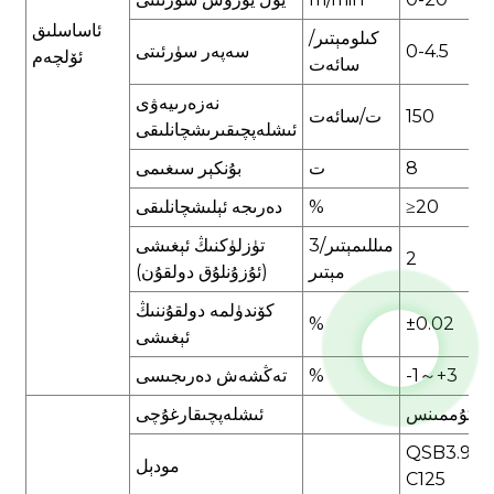
ئاساسلىق
كىلومېتىر/
0-4.5
سەپەر سۈرئىتى
ئۆلچەم
سائەت
نەزەرىيەۋى
150
ت/سائەت
ئىشلەپچىقىرىشچانلىقى
8
ت
بۇنكېر سىغىمى
≥20
%
دەرىجە ئېلىشچانلىقى
مىللىمېتىر/3
تۈزلۈكنىڭ ئېغىشى
2
مېتىر
(ئۇزۇنلۇق دولقۇن)
كۆندۈلمە دولقۇننىڭ
%
±0.02
ئېغىشى
-1～+3
%
تەڭشەش دەرىجىسى
كۇممىنس
ئىشلەپچىقارغۇچى
QSB3.9-
مودېل
C125