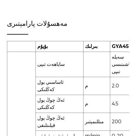
مەھسۇلات پارامېتىرى
GYA4500
بىرلىك
بۇيۇم
سەيلە
ماشىنىسى
ساياھەت تىپى
تىپى
ئاساسىي يول
2.0
م
كەڭلىكى
ئەڭ چوڭ يول
4.5
م
كەڭلىكى
ئەڭ چوڭ يول
200
مىللىمېتىر
قېلىنلىقى
0-20
m/min
يول يۈرۈش سۈرئىتى