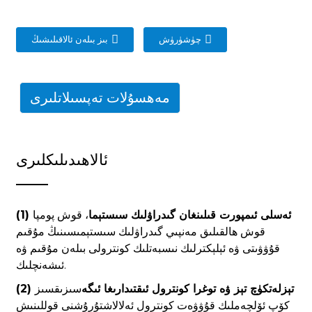
چۈشۈرۈش
بىز بىلەن ئالاقىلىشىڭ
مەھسۇلات تەپسىلاتلىرى
ئالاھىدىلىكلىرى
(1) ئەسلى ئىمپورت قىلىنغان گىدراۋلىك سىستېما
، قوش پومپا
قوش ھالقىلىق مەنپىي گىدراۋلىك سىستېمىسىنىڭ مۇقىم
قۇۋۋىتى ۋە ئېلېكترلىك نىسبەتلىك كونترولى بىلەن مۇقىم ۋە
ئىشەنچلىك.
(2) تېزلەتكۈچ تېز ۋە توغرا كونترول ئىقتىدارىغا ئىگە
سىزىقسىز
كۆپ ئۆلچەملىك قۇۋۋەت كونترول ئەلالاشتۇرۇشنى قوللىنىش