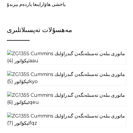
ياخشى ھاۋارايىغا ياردەم بېرىدۇ.
مەھسۇلات تەپسىلاتلىرى