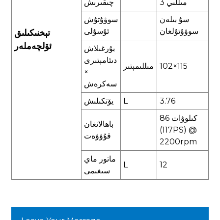
مىللىي 3
چىقىرىش
سۇ بىلەن
سوۋۇتۇش
سوۋۇتۇلغان
ئۇسۇلى
تېخنىكىلىق
ئۆلچەملەر
بۇرغىلاش
دىئامېتىرى
102×115
مىللىمېتىر
×
سەكرەش
3.76
L
يۆتكىلىش
86 كىلوۋات
باھالانغان
(117PS) @
قۇۋۋەت
2200rpm
ماتور ماي
L
12
سىغىمى