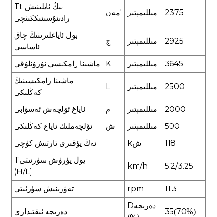
t نىڭ ئايلىنىش
T
375
2
مىللىمېتىر
'
مەن
رادىئۇسى
ئىككىنچى
يول ئاياغلىرىنىڭ چاق
2925
مىللىمېتىر
ج
ئاساسى
3645
مىللىمېتىر
K
ماشىنا رامكىسى ئۇزۇنلۇقى
ماشىنا رامكىسىنىڭ
500
2
مىللىمېتىر
L
كەڭلىكى
00
0
2
مىللىمېتىر
م
ئاياغ ئۆلچەش ئەسۋابى
00
5
مىللىمېتىر
ش
ئۆلچەملىك ئاياغ كەڭلىكى
118
ش
k
ئەڭ يۇقىرى تارتىش كۈچى
يول يۈرۈش سۈرئىتى
T
k
m/h
5.2/
3.
25
(H/L)
1.3
1
rpm
تەۋرىنىش سۈرئىتى
دەرىجە
D
70%
35
دەرىجە ئىقتىدارى
(
)