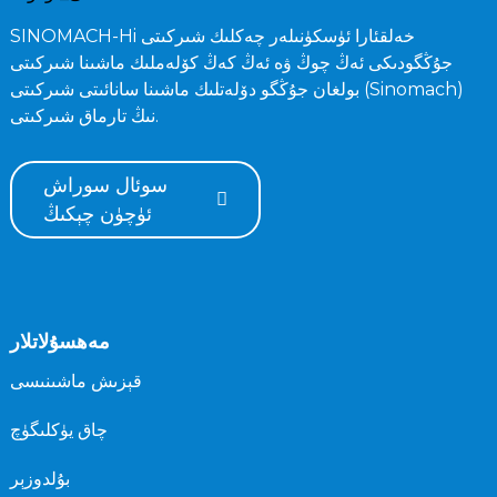
SINOMACH-Hi خەلقئارا ئۈسكۈنىلەر چەكلىك شىركىتى
جۇڭگودىكى ئەڭ چوڭ ۋە ئەڭ كەڭ كۆلەملىك ماشىنا شىركىتى
بولغان جۇڭگو دۆلەتلىك ماشىنا سانائىتى شىركىتى (Sinomach)
نىڭ تارماق شىركىتى.
سوئال سوراش
ئۈچۈن چېكىڭ
مەھسۇلاتلار
قېزىش ماشىنىسى
چاق يۈكلىگۈچ
بۇلدوزېر