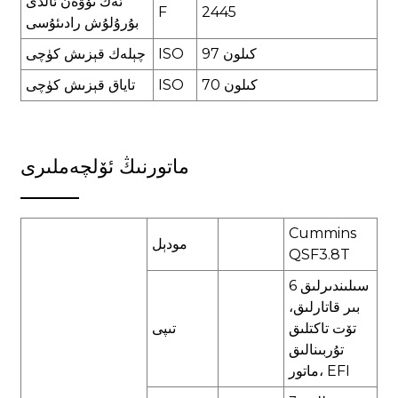
ئەڭ تۆۋەن ئالدى
F
2445
بۇرۇلۇش رادىئۇسى
97 كىلون
ISO
چېلەك قېزىش كۈچى
70 كىلون
ISO
تاياق قېزىش كۈچى
ماتورنىڭ ئۆلچەملىرى
Cummins
مودېل
QSF3.8T
6 سىلىندىرلىق
بىر قاتارلىق،
تۆت تاكتلىق
تىپى
تۇربىنالىق
ماتور، EFI