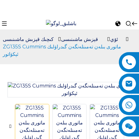
ئۆي
قېزىش ماشىنىسى
كىچىك قېزىش ماشىنىسى
ZG135S Cummins ماتورى بىلەن تەمىنلەنگەن گىدراۋلىك
ئېكۋاتور
n