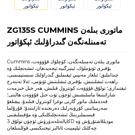
ZG135S CUMMINS ماتورى بىلەن
تەمىنلەنگەن گىدراۋلىك ئېكۋاتور
n
Cummins ماتورى بىلەن تەمىنلەنگەن، كۈچلۈك قۇۋۋەت،
يۇقىرى ئۈنۈملۈك، ئېنېرگىيە تېجەيدىغان، ئىشەنچلىك ۋە
چىداملىق؛ ئىلغار مەنپىي ئېقىملىق گىدراۋلىك سىستېمىسى،
راھەت ئىشلىتىش، يۇقىرى ئىشلىتىش ئۈنۈمى، ئەلا تەننەرخ
..
ئىقتىدارى؛ تولۇق قۇۋۋەت كونترول قىلىش، ھەر خىل خىزمەت
شارائىتىغا ماسلىشىش ئۈچۈن تۆت خىل قۇۋۋەت ھالىتى؛
قەدەملىك ماتور گازنى توغرا كونترول قىلىدۇ، يېقىلغۇ
سەرپىياتىنى كۆرۈنەرلىك دەرىجىدە ئازايتىدۇ؛ قۇرۇلما
قىسىملىرىنىڭ ئىشەنچلىكلىكى ۋە مۇقىملىقىنى
كاپالەتلەندۈرۈش ئۈچۈن تولۇق 3D مودېللاشتۇرۇش ۋە
چەكلىك ئېلېمېنت ئانالىز تېخنىكىسى قوللىنىلغان.