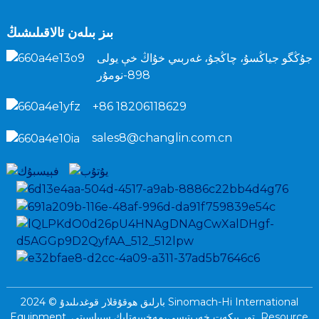
بىز بىلەن ئالاقىلىشىڭ
جۇڭگو جياڭسۇ، چاڭجۇ، غەربىي خۇاڭ خې يولى
898-نومۇر
+86 18206118629
sales8@changlin.com.cn
بارلىق ھوقۇقلار قوغدىلىدۇ © 2024 Sinomach-Hi International
Resource
تور بېكەت خەرىتىسى،
مەخپىيەتلىك سىياسىتى
Equipment.