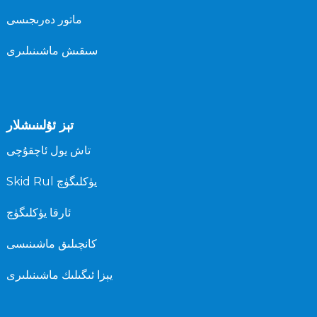
ماتور دەرىجىسى
سىقىش ماشىنىلىرى
تېز ئۇلىنىشلار
تاش يول ئاچقۇچى
Skid Rul يۈكلىگۈچ
ئارقا يۈكلىگۈچ
كانچىلىق ماشىنىسى
يېزا ئىگىلىك ماشىنىلىرى