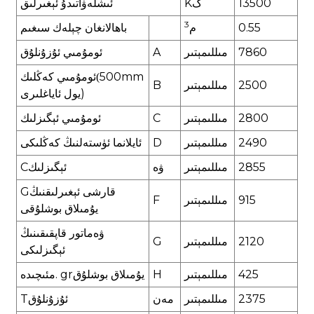
13500
گ
K
ئىشلەۋاتىدۇ
ئېغىرلىق
3
0.55
م
باھالانغان
چېلەك
سىغىم
7860
مىللىمېتىر
A
ئومۇمىي
ئۇزۇنلۇق
mm
00
5
ئومۇمىي
كەڭلىك
(
00
5
2
مىللىمېتىر
B
يول ئاياغلىرى)
2800
مىللىمېتىر
C
ئومۇمىي ئېگىزلىك
490
2
مىللىمېتىر
D
ئايلانما ئۈستەلنىڭ كەڭلىكى
2855
مىللىمېتىر
ۋە
ئېگىزلىك
C
قارشى ئېغىرلىقنىڭ
G
5
91
مىللىمېتىر
F
يۇمىلاق بوشلۇقى
ۋە
ماتور قاپقىقىنىڭ
2120
مىللىمېتىر
G
ئېگىزلىكى
25
4
مىللىمېتىر
H
يۇمىلاق بوشلۇق
gr
.
م
ئىچىدە
375
2
مىللىمېتىر
مەن
ئۇزۇنلۇق
T