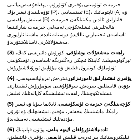
خىزمەت ئۈنۈمىنى يۇقىرى كۆتۈرۈپ، يېقىلغۇ سەرپىياتىنى
تۆۋەنلىتىدۇ. ئېغىر يۈك (P)، ئىقتىسادىي (E)، ئاپتوماتىك (A) ۋە
سىنىش بولقىسى (B) قاتارلىق ئالدىن بېكىتىلگەن خىزمەت
ھالەتلىرىنى ئىشلەتكۈچى ئەمەلىي خىزمەت شارائىتىغا
ئاساسەن ئىختىيارىي تاللايدۇ. دوستانە ئادەم-ماشىنا ئارايۈزى
مەشغۇلاتلارنى ئاسانلاشتۇرىدۇ.
(3) راھەت مەشغۇلات بوشلۇقى
، كۆرۈش دائىرىسى كەڭ،
ئېرگونومىيىلىك كابىنكا ئىچكى رەڭلىرىگە ئاساسەن، ئۈسكۈنىنى
ئۈنۈملۈك كونترول قىلىش ۋە مۇۋاپىق ئورۇنلاشتۇرۇش.
(4) يۇقىرى ئىقتىدارلىق ئامورتىزاتور
.تىترەش ئىزولياتسىيەسى.
تۆۋەن قاتتىقلىق. تىترەش. سوقۇلۇشنى سۈمۈرۈش ئىقتىدارى:
ئىشلەتكۈچىنىڭ راھەت ئىشلىشىگە كاپالەتلىك قىلىش.
(5) كۈچەيتىلگەن خىزمەت ئۈسكۈنىسى
، ئايلانما سۇپا ۋە ئېغىر
رامكا، ماشىنىنىڭ بىخەتەر، مۇقىم، ئىشەنچلىك ۋە ئۇزۇن
مۇددەتلىك ئىشلىشىنى تەمىنلەيدۇ.
(6) ئاددىيلاشتۇرۇلغان لايىھە بىلەن
، پۈتۈن قېلىپنىڭ
ئېلېكتروستاتىك بىر تەرەپ قىلىش قاپقىقى، يۇقىرى قاتتىقلىق،