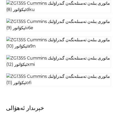
خېرىدار ئەھۋالى