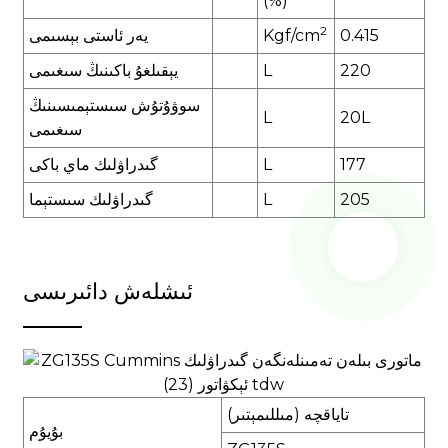
(%)
2
15
0.4
gf/cm
K
يەر ئاستى بېسىمى
220
L
يېقىلغۇ باكىنىڭ سىغىمى
سوۋۇتۇش سىستېمىسىنىڭ
L
20L
سىغىمى
177
L
گىدراۋلىك ماي باكى
205
L
گىدراۋلىك سىستېما
ئىشلەش دائىرىسى
تاياقچە (مىللىمېتىر)
بۇيۇم