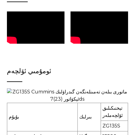
ئومۇمىي ئۆلچەم
تېخنىكىلىق
ئۆلچەملەر
بىرلىك
بۇيۇم
ZG135S