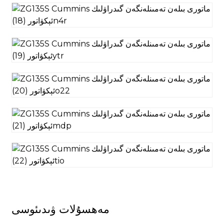
مەھسۇلات ۋىدىئوسى