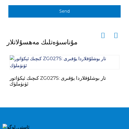
Send
مۇناسىۋەتلىك مەھسۇلاتلار
ىز
كىچىك ئېكۋاتور ZG027S: تار بوشلۇقلاردا يۇقىرى
ئۈنۈملۈك