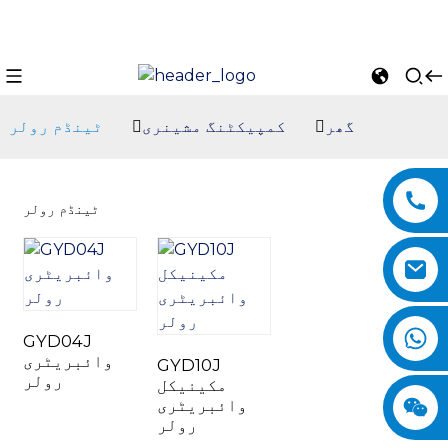
گھر
کمپیکٹنگ مشینری
ٹینڈم رولر
ٹینڈم رولر
GYD04J
n
وائبریٹری
GYD10J
رولر
مکینیکل
وائبریٹری
رولر