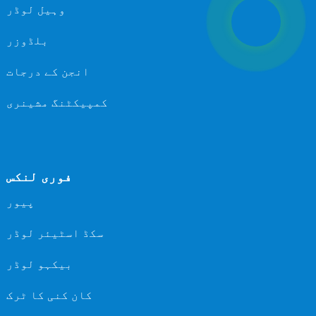
وہیل لوڈر
بلڈوزر
انجن کے درجات
کمپیکٹنگ مشینری
فوری لنکس
پیور
سکڈ اسٹیئر لوڈر
بیکہو لوڈر
کان کنی کا ٹرک