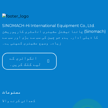
SINOMACH-Hi International Equipment Co., Ltd.
چائنا نیشنل مشینری انڈسٹری کارپوریشن (Sinomach)
کا ذیلی ادارہ ہے، جو چین کی سب سے بڑی اور سب سے
زیادہ وسیع مشینری کمپنی ہے۔
انکوائری کے
لیے کلک کریں۔
مصنوعات
کھدائی کرنے والا