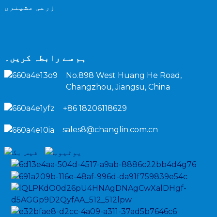
زرعی مشینری
ہم سے رابطہ کریں۔
No.898 West Huang He Road,
Changzhou, Jiangsu, China
+86 18206118629
sales8@changlin.com.cn