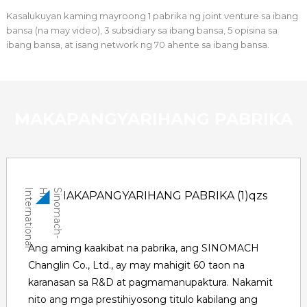
Kasalukuyan kaming mayroong 1 pabrika ng joint venture sa ibang
bansa (na may video), 3 subsidiary sa ibang bansa, 5 opisina sa
ibang bansa, at isang network ng 70 ahente sa ibang bansa.
MAKAPANGYARIHANG PABRIKA
l
S
i
n
o
m
a
c
h
-
H
i
I
n
t
e
r
n
a
t
i
o
n
a
Ang aming kaakibat na pabrika, ang SINOMACH
Changlin Co., Ltd., ay may mahigit 60 taon na
karanasan sa R&D at pagmamanupaktura. Nakamit
nito ang mga prestihiyosong titulo kabilang ang