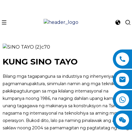
KUNG SINO TAYO
Bilang mga tagapanguna sa industriya ng inhenyeriya at
pagmamanupaktura, sinimulan namin ang mga teknikal na
pakikipagtulungan sa mga kilalang internasyonal na
kumpanya noong 1986, na naging dahilan upang kami ang
n
unang tagagawa ng makinarya sa konstruksyon na Tsino na
nagsama ng internasyonal na teknolohiya sa aming mga
operasyon. Bukod dito, lalo pa naming pinalawak ang aming
saklaw noong 2004 sa pamamagitan ng pagtatatag ng isang