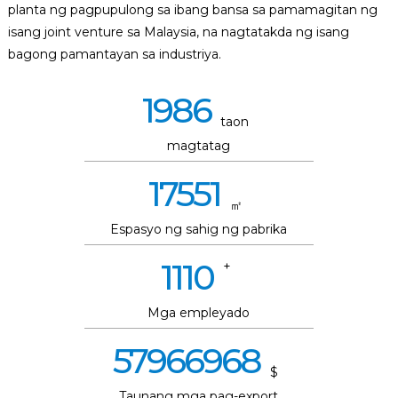
planta ng pagpupulong sa ibang bansa sa pamamagitan ng
isang joint venture sa Malaysia, na nagtatakda ng isang
bagong pamantayan sa industriya.
1986
taon
n
magtatag
17551
㎡
Espasyo ng sahig ng pabrika
..
1110
+
Mga empleyado
57966968
$
Taunang mga pag-export