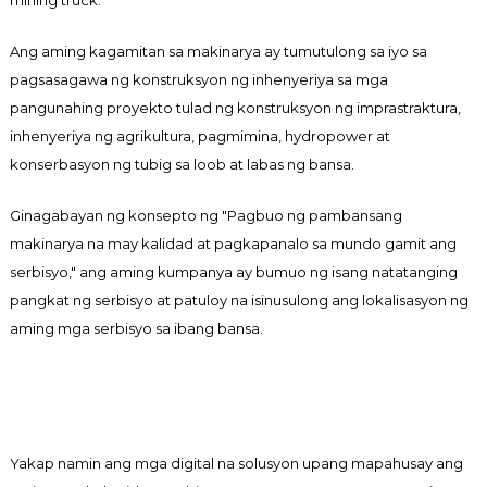
mining truck.
Ang aming kagamitan sa makinarya ay tumutulong sa iyo sa
pagsasagawa ng konstruksyon ng inhenyeriya sa mga
pangunahing proyekto tulad ng konstruksyon ng imprastraktura,
inhenyeriya ng agrikultura, pagmimina, hydropower at
konserbasyon ng tubig sa loob at labas ng bansa.
Ginagabayan ng konsepto ng "Pagbuo ng pambansang
makinarya na may kalidad at pagkapanalo sa mundo gamit ang
serbisyo," ang aming kumpanya ay bumuo ng isang natatanging
pangkat ng serbisyo at patuloy na isinusulong ang lokalisasyon ng
aming mga serbisyo sa ibang bansa.
Yakap namin ang mga digital na solusyon upang mapahusay ang