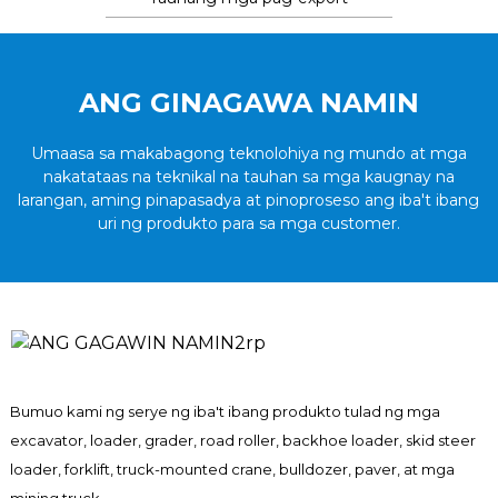
ANG GINAGAWA NAMIN
Umaasa sa makabagong teknolohiya ng mundo at mga
nakatataas na teknikal na tauhan sa mga kaugnay na
larangan, aming pinapasadya at pinoproseso ang iba't ibang
uri ng produkto para sa mga customer.
Bumuo kami ng serye ng iba't ibang produkto tulad ng mga
excavator, loader, grader, road roller, backhoe loader, skid steer
loader, forklift, truck-mounted crane, bulldozer, paver, at mga