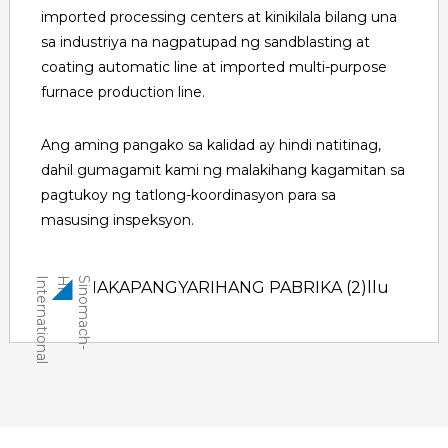
imported processing centers at kinikilala bilang una
sa industriya na nagpatupad ng sandblasting at
coating automatic line at imported multi-purpose
furnace production line.
Ang aming pangako sa kalidad ay hindi natitinag,
dahil gumagamit kami ng malakihang kagamitan sa
pagtukoy ng tatlong-koordinasyon para sa
masusing inspeksyon.
l
S
i
n
o
m
a
c
h
-
H
i
I
n
t
e
r
n
a
t
i
o
n
a