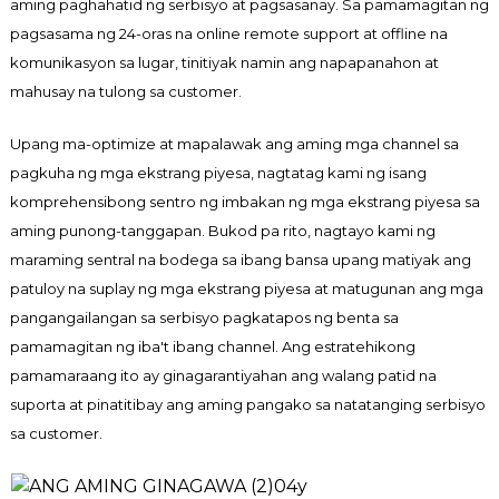
aming paghahatid ng serbisyo at pagsasanay. Sa pamamagitan ng
pagsasama ng 24-oras na online remote support at offline na
komunikasyon sa lugar, tinitiyak namin ang napapanahon at
mahusay na tulong sa customer.
Upang ma-optimize at mapalawak ang aming mga channel sa
pagkuha ng mga ekstrang piyesa, nagtatag kami ng isang
komprehensibong sentro ng imbakan ng mga ekstrang piyesa sa
aming punong-tanggapan. Bukod pa rito, nagtayo kami ng
maraming sentral na bodega sa ibang bansa upang matiyak ang
patuloy na suplay ng mga ekstrang piyesa at matugunan ang mga
pangangailangan sa serbisyo pagkatapos ng benta sa
pamamagitan ng iba't ibang channel. Ang estratehikong
pamamaraang ito ay ginagarantiyahan ang walang patid na
suporta at pinatitibay ang aming pangako sa natatanging serbisyo
sa customer.