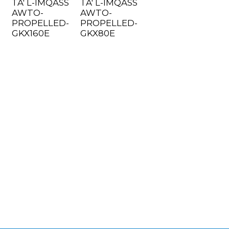
TA' L-IMQASS
TA' L-IMQASS
AWTO-
AWTO-
PROPELLED-
PROPELLED-
GKX160E
GKX80E
n
..