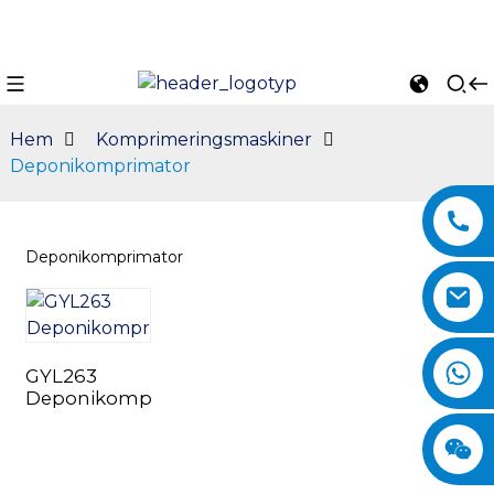
Hem
Komprimeringsmaskiner
Deponikomprimator
Deponikomprimator
GYL263
n
Deponikomprimator