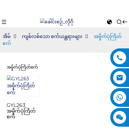
အိမ်
ကျစ်လစ်သော စက်ယန္တရားများ
အမှိုက်ပုံကြိတ်
စက်
အမှိုက်ပုံကြိတ်စက်
n
GYL263
အမှိုက်ပုံကြိတ်
စက်