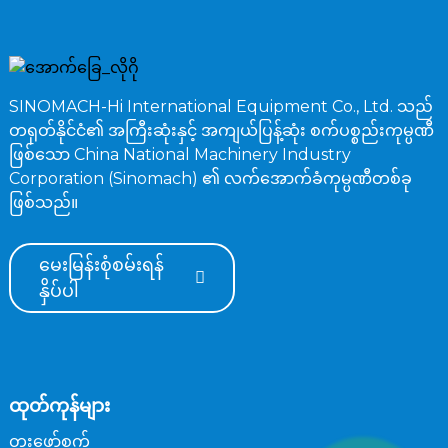
SINOMACH-Hi International Equipment Co., Ltd. သည်
တရုတ်နိုင်ငံ၏ အကြီးဆုံးနှင့် အကျယ်ပြန့်ဆုံး စက်ပစ္စည်းကုမ္ပဏီ
ဖြစ်သော China National Machinery Industry
Corporation (Sinomach) ၏ လက်အောက်ခံကုမ္ပဏီတစ်ခု
ဖြစ်သည်။
မေးမြန်းစုံစမ်းရန်
နှိပ်ပါ
ထုတ်ကုန်များ
တူးဖော်စက်