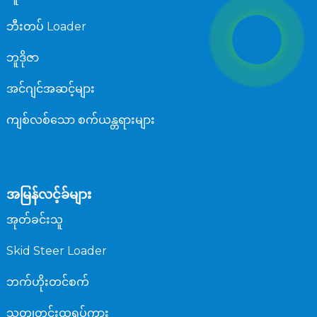
ဘီးတပ် Loader
ဘူဒိုဇာ
အင်ဂျင်အဆင့်များ
ကျစ်လစ်သော စက်ယန္တရားများ
အမြန်လင့်ခ်များ
အုတ်ခင်းသူ
Skid Steer Loader
ဘက်ဟိုးတင်စက်
သတ္တုတွင်းထရပ်ကား