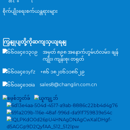
စိုက်ပျိုးရေးစက်ယန္တရားများ
ကြှနျုပျတို့ကိုဆကျသှယျရနျ
အမှတ် ၈၉၈ အနောက်ဟွမ်ဟဲလမ်း၊ ချန်
ကျိုး၊ ကျန်းစု၊ တရုတ်
+၈၆ ၁၈၂၀၆၁၁၈၆၂၉
sales8@changlin.com.cn