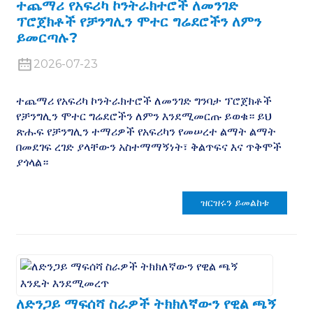
ተጨማሪ የአፍሪካ ኮንትራክተሮች ለመንገድ
ፕሮጀክቶች የቻንግሊን ሞተር ግሬደሮችን ለምን
ይመርጣሉ?
2026-07-23
n
ተጨማሪ የአፍሪካ ኮንትራክተሮች ለመንገድ ግንባታ ፕሮጀክቶች
የቻንግሊን ሞተር ግሬደሮችን ለምን እንደሚመርጡ ይወቁ። ይህ
ጽሑፍ የቻንግሊን ተማሪዎች የአፍሪካን የመሠረተ ልማት ልማት
በመደገፍ ረገድ ያላቸውን አስተማማኝነት፣ ቅልጥፍና እና ጥቅሞች
ያጎላል።
..
ዝርዝሩን ይመልከቱ
ለድንጋይ ማፍሰሻ ስራዎች ትክክለኛውን የዊል ጫኝ