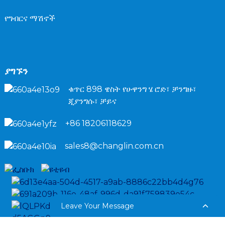
የግብርና ማሽኖች
ያግኙን
ቁጥር 898 ዌስት የሁዋንግ ሄ ሮድ፣ ቻንግዙ፣
ጂያንግሱ፣ ቻይና
+86 18206118629
sales8@changlin.com.cn
Leave Your Message