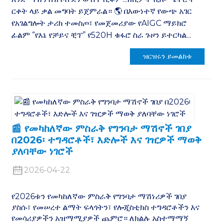
ርቀት ላይ ቃል መግባት ይጀምራል። 🌎 በእውነተኛ የውጭ አገር
የአገልግሎት ታሪክ ተመስጦ፣ የመጀመሪያው የAIGC ማይክሮ
ፊልም “የእኔ የቻይና ቺፕ” የ520H ቁፋሮ ስራ ጉዞን ይተርካል...
ዝርዝሩን ይመልከቱ
📰 የመካከለኛው ምስራቅ የግንባታ ማሽኖች ገበያ
በ2026፡ ተግዳሮቶች፣ እድሎች እና ገዢዎች ማወቅ
ያለባቸው ነገሮች
2026-04-22
የ2026ቱን የመካከለኛው ምስራቅ የግንባታ ማሽነሪዎች ገበያ
ያስሱ፣ የመሠረተ ልማት ፍላጎትን፣ የሎጂስቲክስ ተግዳሮቶችን እና
የመሳሪያዎችን አዝማሚያዎች ጨምሮ። ለክልሉ አስተማማኝ