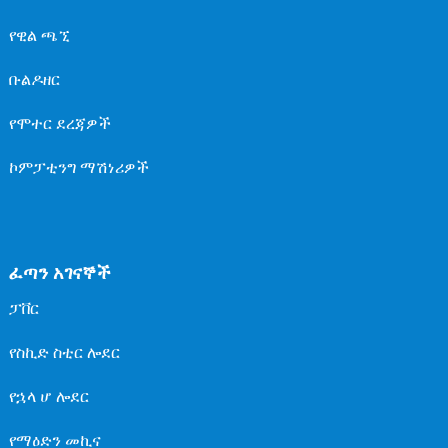
የዊል ጫኚ
ቡልዶዘር
የሞተር ደረጃዎች
ኮምፓቲንግ ማሽነሪዎች
ፈጣን አገናኞች
ፓቨር
የስኪድ ስቲር ሎደር
የኋላ ሆ ሎደር
የማዕድን መኪና