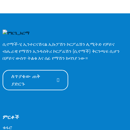
ሲኖማች-ሂ ኢንተርናሽናል ኢኩፓሽን ኮርፖሬሽን ሊሚትድ የቻይና
ብሔራዊ የማሽን ኢንዱስትሪ ኮርፖሬሽን (ሲኖማች) ቅርንጫፍ ሲሆን
በቻይና ውስጥ ትልቁ እና ሰፊ የማሽን ኩባንያ ነው።
ለጥያቄው ጠቅ
ያድርጉ
ምርቶች
ቁፋሮ