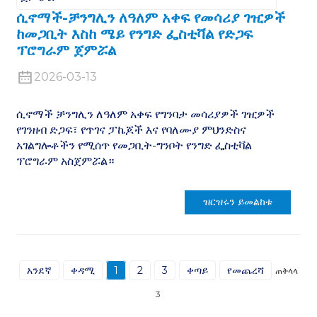
ሲኖማች-ቻንግሊን ለዓለም አቀፍ የመሳሪያ ገዢዎች
ከመጋቢት እስከ ሜይ የንግድ ፌስቲቫል የድጋፍ
ፕሮግራም ጀምሯል
2026-03-13
ሲኖማች ቻንግሊን ለዓለም አቀፍ የግንባታ መሳሪያዎች ገዢዎች
የገንዘብ ድጋፍ፣ የጥገና ፓኬጆች እና የባለሙያ ምህንድስና
አገልግሎቶችን የሚሰጥ የመጋቢት-ግንቦት የንግድ ፌስቲቫል
ፕሮግራም አስጀምሯል።
ዝርዝሩን ይመልከቱ
አንደኛ
ቀዳሚ
1
2
3
ቀጣይ
የመጨረሻ
ጠቅላላ
3