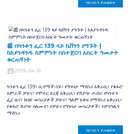
ዝርዝሩን ይመልከቱ
📰 በካንቶን ፌር 139 ላይ ኬቨንን ያግኙት |
ከእያንዳንዱ ስምምነት በስተጀርባ አስርት ዓመታት
ቁርጠኝነት
2026-04-16
ካንቶን ፌር 139፣ ሲኖማች-ሃይ፣ የግንባታ ማሽነሪ አቅራቢ፣ የቁፋሮ
አምራች ቻይና፣ የሞተር ደረጃ አቅራቢ፣ የሽያጭ ታሪክ፣ የካንተን
ፌር ዜና፣ ከባድ መሳሪያዎች ቻይና፣ ዓለም አቀፍ የማሽነሪ አቅራቢ፣
የቁፋሮ ሽያጭ ባለሙያ፣ የቻይና የግንባታ መሳሪያዎች፣ የቻንግሊን
ማሽነሪ
ዝርዝሩን ይመልከቱ