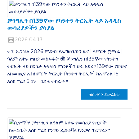
ቻንግሊን በ139ኛው የካንተን ትርኢት ላይ አዳዲስ
መሳሪያዎችን ያሳያል
2026-04-13
ቀን፡ ኤፕሪል 2026 ምድብ፡ የኤግዚቢሽን ዜና | የምርት ጅማሬ |
ዓለም አቀፍ የገበያ መስፋፋት 🌍 ቻንግሊን በ139ኛው የካንተን
ትርኢት ላይ በርካታ አዳዲስ ምርቶችን ይፋ አደረገ 139ኛው የቻይና
አስመጪና ኤክስፖርት ትርኢት (ካንተን ትርኢት) ከኤፕሪል 15
እስከ ሜይ 5 በጉ... በይፋ ተከፈተ።
ዝርዝሩን ይመልከቱ