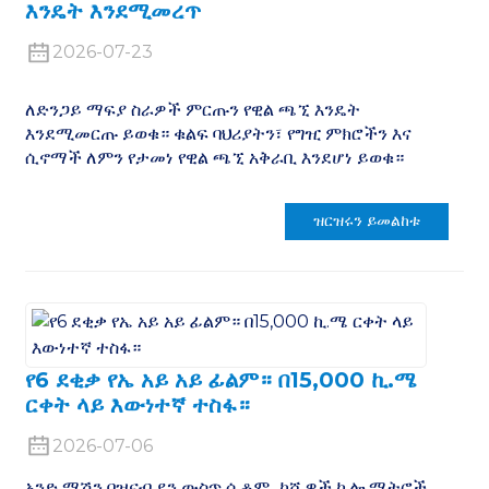
እንዴት እንደሚመረጥ
2026-07-23
ለድንጋይ ማፍያ ስራዎች ምርጡን የዊል ጫኚ እንዴት
እንደሚመርጡ ይወቁ። ቁልፍ ባህሪያትን፣ የግዢ ምክሮችን እና
ሲኖማች ለምን የታመነ የዊል ጫኚ አቅራቢ እንደሆነ ይወቁ።
ዝርዝሩን ይመልከቱ
የ6 ደቂቃ የኤ አይ አይ ፊልም። በ15,000 ኪ.ሜ
ርቀት ላይ እውነተኛ ተስፋ።
2026-07-06
አንድ ማሽን በዝናብ ደን ውስጥ ሲቆም...ከሺዎች ኪሎ ሜትሮች