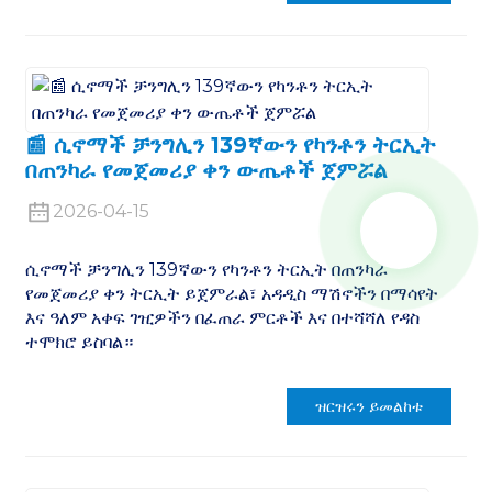
📰 ሲኖማች ቻንግሊን 139ኛውን የካንቶን ትርኢት
በጠንካራ የመጀመሪያ ቀን ውጤቶች ጀምሯል
2026-04-15
ሲኖማች ቻንግሊን 139ኛውን የካንቶን ትርኢት በጠንካራ
የመጀመሪያ ቀን ትርኢት ይጀምራል፣ አዳዲስ ማሽኖችን በማሳየት
እና ዓለም አቀፍ ገዢዎችን በፈጠራ ምርቶች እና በተሻሻለ የዳስ
ተሞክሮ ይስባል።
ዝርዝሩን ይመልከቱ