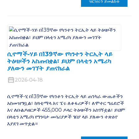
ዝርዝሩን ይመልከቱ
ሲኖማች-ሃይ በ139ኛው የካንተን ትርኢት ላይ
ትዕዛዞችን አስጠብቋል፣ ይህም በላቲን አሜሪካ
ያለውን መገኘት ያጠናክራል
2026-04-18
ሲኖማች-ሂ በ139ኛው የካንቶን ትርኢት ላይ ጠንካራ ውጤቶችን
አስመዝግቧል፣ ከጓቲማላ እና ፔሩ ለቆፋሪዎች፣ ለሞተር ግሬደሮች
እና ለቡልዶዘርዎች 455,000 ዶላር ትዕዛዞችን አስገኝቷል፣ ይህም
በላቲን አሜሪካ የግንባታ መሳሪያዎች ገበያ ላይ ያለውን ተጽዕኖ
እያደገ መጥቷል።