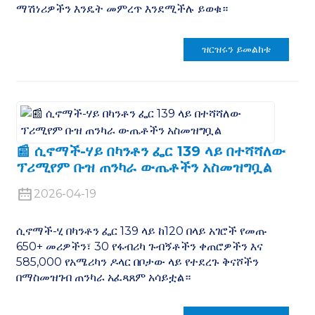
ማሽነሪዎችን እንዴት መምረጥ እንደሚችሉ ይወቁ።
ዝርዝሩን ይመልከቱ
📰 ሲኖማች-ሃይ በካንቶን ፌር 139 ላይ በተሻሻለው
ፕሪሚየም ቡዝ ጠንካራ ውጤቶችን አስመዝግቧል
2026-04-19
ሲኖማች-ሂ በካንቶን ፌር 139 ላይ ከ120 በላይ አገሮች የመጡ
650+ መሪዎችን፣ 30 የፋብሪካ ጉብኝቶችን ቀጠሮዎችን እና
585,000 የአሜሪካን ዶላር በቦታው ላይ የተደረጉ ቅናሾችን
በማስመዝገብ ጠንካራ አፈጻጸም አሳይቷል።