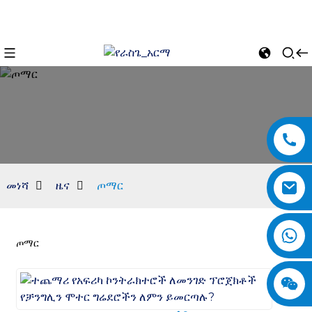
መነሻ
ዜና
ጦማር
ጦማር
n