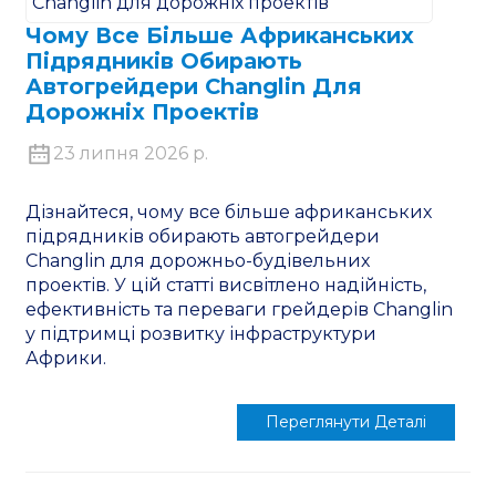
Чому Все Більше Африканських
Підрядників Обирають
Автогрейдери Changlin Для
Дорожніх Проектів
23 липня 2026 р.
n
Дізнайтеся, чому все більше африканських
підрядників обирають автогрейдери
Changlin для дорожньо-будівельних
проектів. У цій статті висвітлено надійність,
..
ефективність та переваги грейдерів Changlin
у підтримці розвитку інфраструктури
Африки.
Переглянути Деталі