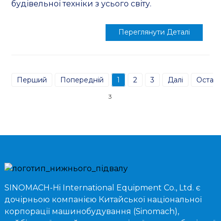
будівельної техніки з усього світу.
Переглянути Деталі
Перший
Попередній
1
2
3
Далі
Останн
3
SINOMACH-Hi International Equipment Co., Ltd. є
дочірньою компанією Китайської національної
корпорації машинобудування (Sinomach),