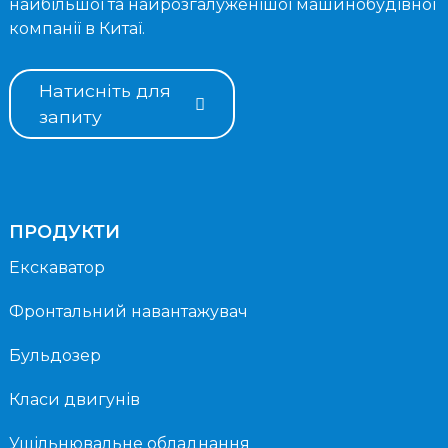
найбільшої та найрозгалуженішої машинобудівної
компанії в Китаї.
Натисніть для
запиту
ПРОДУКТИ
Екскаватор
Фронтальний навантажувач
Бульдозер
Класи двигунів
Ущільнювальне обладнання