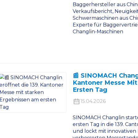
Baggerhersteller aus Chin
Verkaufsbericht, Neuigkei
Schwermaschinen aus China
Experte für Baggervertri
Changlin-Maschinen
📰 SINOMACH Changli
Kantoner Messe Mit
Ersten Tag
15.04.2026
SINOMACH Changlin starte
ersten Tag in die 139. Can
und lockt mit innovative
verbesserten Messestander