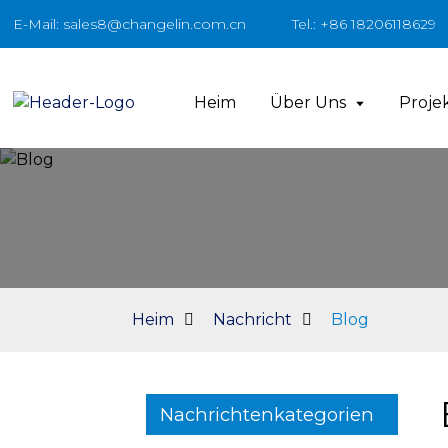
E-Mail: sales8@changelin.com.cn
Tel.: +86 18206118629
Heim
Über Uns
Proje
Heim
Nachricht
Blog
Nachrichtenkategorien