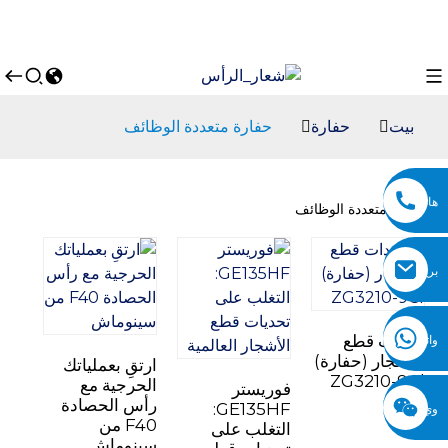
بيت
حفارة
حفارة متعددة الوظائف
هاتف
حفارة متعددة الوظائف
بريد
إلكتروني
معدات قطع
واتساب
الأشجار (حفارة)
ارتقِ بعملياتك
ZG3210-9Cl
الحرجية مع
فوريستر
رأس الحصادة
GE135HF:
وي
F40 من
التغلب على
سينوماش