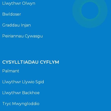
Llwythwr Olwyn
Bwldoser
Graddau Injan
Peiriannau Cywasgu
CYSYLLTIADAU CYFLYM
Palmant
Llwythwr Llywio Sgid
Llwythwr Backhoe
Tryc Mwyngloddio