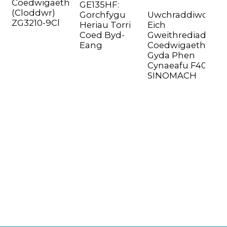
Coedwigaeth
GE135HF:
(cloddwr)
Gorchfygu
Uwchraddiwch
ZG3210-9Cl
Heriau Torri
Eich
Coed Byd-
Gweithrediadau
Eang
Coedwigaeth
Gyda Phen
Cynaeafu F40
n
SINOMACH
..