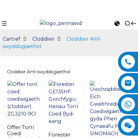
Cartref
Cloddiwr
Cloddiwr Aml-
swyddogaethol
Cloddiwr Aml-swyddogaethol
n
Offer Torri
Coed
Forester