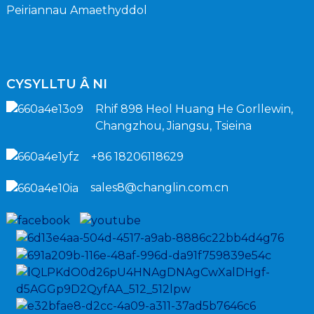
Peiriannau Amaethyddol
CYSYLLTU Â NI
Rhif 898 Heol Huang He Gorllewin,
Changzhou, Jiangsu, Tsieina
+86 18206118629
sales8@changlin.com.cn