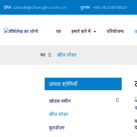
ईमेल: sales8@changlin.com.cn
दूरभाष: +86 18206118629
घर
हमारे बारे में
परियोजना
उ
घर
व्हील लोडर
उत्पाद श्रेणियाँ
खोदक मशीन
व्हील लोडर
म
द
बुलडोज़र