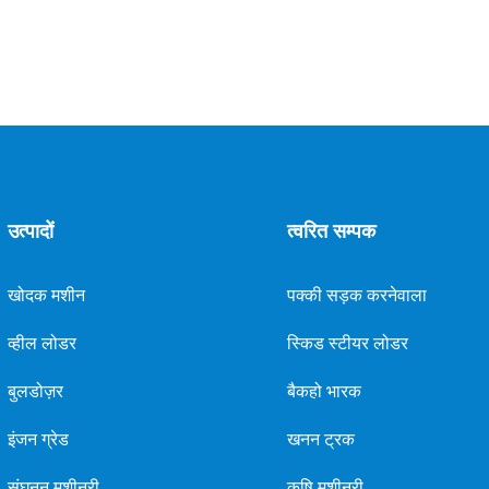
उत्पादों
त्वरित सम्पक
खोदक मशीन
पक्की सड़क करनेवाला
व्हील लोडर
स्किड स्टीयर लोडर
बुलडोज़र
बैकहो भारक
इंजन ग्रेड
खनन ट्रक
संघनन मशीनरी
कृषि मशीनरी