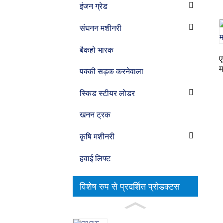
इंजन ग्रेड
संघनन मशीनरी
बैकहो भारक
ए
म
पक्की सड़क करनेवाला
स्किड स्टीयर लोडर
खनन ट्रक
कृषि मशीनरी
हवाई लिफ्ट
विशेष रुप से प्रदर्शित प्रोडक्टस