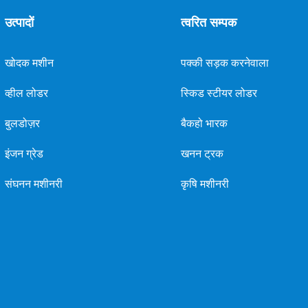
उत्पादों
त्वरित सम्पक
खोदक मशीन
पक्की सड़क करनेवाला
व्हील लोडर
स्किड स्टीयर लोडर
बुलडोज़र
बैकहो भारक
इंजन ग्रेड
खनन ट्रक
संघनन मशीनरी
कृषि मशीनरी