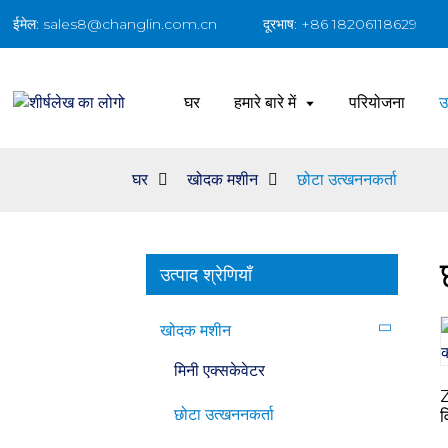
ईमेल: sales8@changlin.com.cn
दूरभाष: +86 18206118629
घर
हमारे बारे में
परियोजना
उ
घर
खोदक मशीन
छोटा उत्खननकर्ता
उत्पाद श्रेणियाँ
खोदक मशीन
मिनी एक्सकेवेटर
Z
छोटा उत्खननकर्ता
व