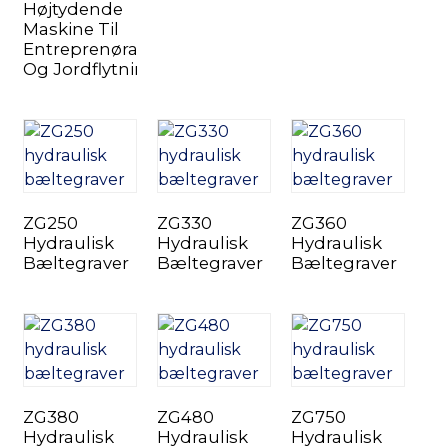
Højtydende
Maskine Til
Entreprenørarbejde
Og Jordflytning
n
ZG250
ZG330
ZG360
Hydraulisk
Hydraulisk
Hydraulisk
Bæltegraver
Bæltegraver
Bæltegraver
..
ZG380
ZG480
ZG750
Hydraulisk
Hydraulisk
Hydraulisk