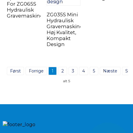
For ZG065S
Hydraulisk
ZG035S Mini
Gravemaskine
Hydraulisk
Gravemaskine:
Høj Kvalitet,
Kompakt
Design
Først
Forrige
1
2
3
4
5
Næste
Sid
alt 5