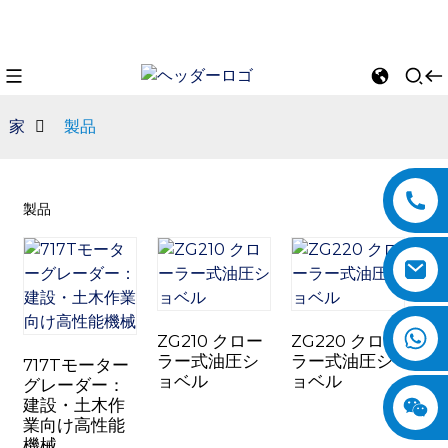
家
製品
製品
ZG210 クロー
ZG220 クロー
n
ラー式油圧シ
ラー式油圧シ
717Tモーター
ョベル
ョベル
グレーダー：
建設・土木作
業向け高性能
機械