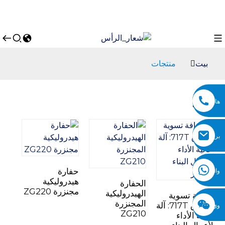
بيت
منتجات
هاتف
منتجات
بريد
إلكتروني
حفارة
واتساب
هيدروليكية
الحفارة
مجنزرة ZG220
الهيدروليكية
جرافة تسوية
المجنزرة
الطرق 717T: آلة
وي
ZG210
عالية الأداء