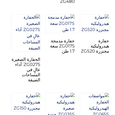
ZG480
حفارة
حفارة مدمجة
هيدروليكية
ZG017S سعة
مجنزرة ZG520
1.7 طن
الحفارة الصغيرة
ZG027S: أداء
عالٍ في
المساحات
الضيقة