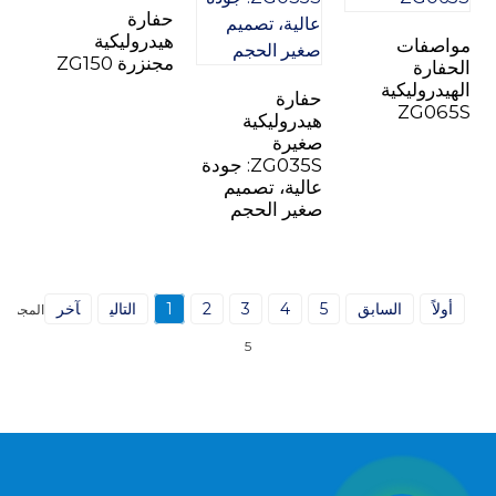
حفارة
هيدروليكية
مواصفات
مجنزرة ZG150
الحفارة
الهيدروليكية
حفارة
ZG065S
هيدروليكية
صغيرة
ZG035S: جودة
عالية، تصميم
صغير الحجم
أولاً
السابق
5
4
3
2
1
التالي
آخر
المجموع
5