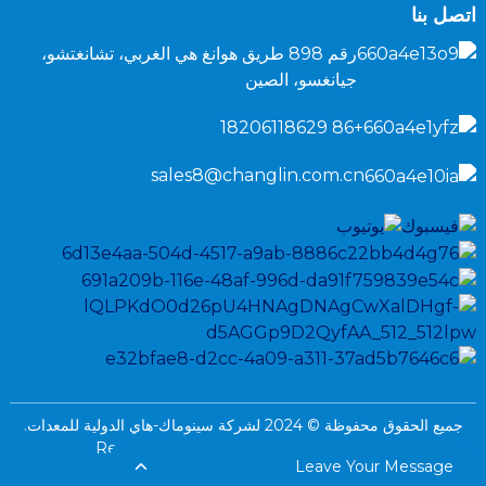
اتصل بنا
رقم 898 طريق هوانغ هي الغربي، تشانغتشو،
جيانغسو، الصين
+86 18206118629
sales8@changlin.com.cn
جميع الحقوق محفوظة © 2024 لشركة سينوماك-هاي الدولية للمعدات.
خريطة الموقع،
سياسة الخصوصية
Resource
Leave Your Message