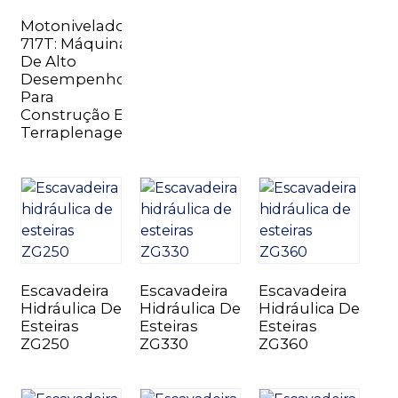
Motoniveladora
717T: Máquina
De Alto
Desempenho
Para
Construção E
n
Terraplenagem
..
Escavadeira
Escavadeira
Escavadeira
Hidráulica De
Hidráulica De
Hidráulica De
Esteiras
Esteiras
Esteiras
ZG250
ZG330
ZG360