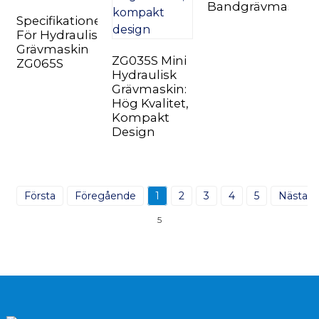
Bandgrävmaskin
Specifikationer
För Hydraulisk
Grävmaskin
ZG035S Mini
ZG065S
Hydraulisk
Grävmaskin:
Hög Kvalitet,
Kompakt
Design
Första
Föregående
1
2
3
4
5
Nästa
5