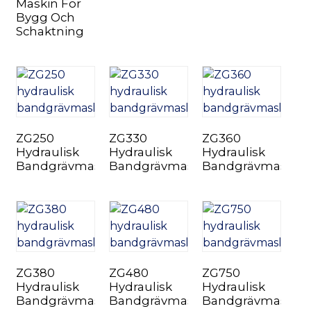
Maskin För
Bygg Och
Schaktning
n
ZG250
ZG330
ZG360
Hydraulisk
Hydraulisk
Hydraulisk
Bandgrävmaskin
Bandgrävmaskin
Bandgrävmaskin
..
ZG380
ZG480
ZG750
Hydraulisk
Hydraulisk
Hydraulisk
Bandgrävmaskin
Bandgrävmaskin
Bandgrävmaskin