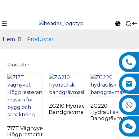
Hem
Produkter
Produkter
ZG210 Hydraulisk
ZG220
n
Bandgrävmaskin
Hydraulisk
Bandgrävmaskin
717T Väghyvel:
Högpresterande