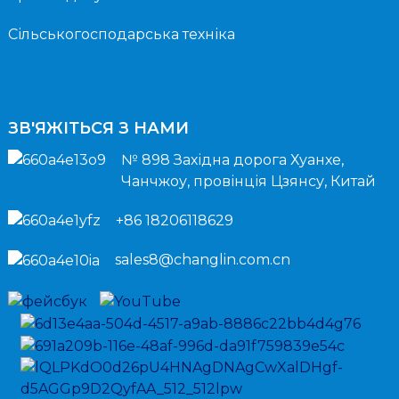
Сільськогосподарська техніка
ЗВ'ЯЖІТЬСЯ З НАМИ
№ 898 Західна дорога Хуанхе,
Чанчжоу, провінція Цзянсу, Китай
+86 18206118629
sales8@changlin.com.cn