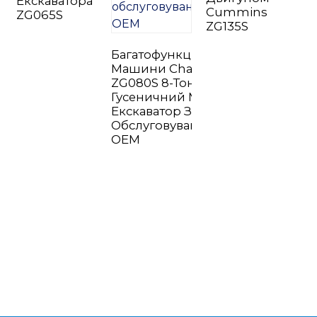
Екскаватора
Cummins
ZG065S
ZG135S
Багатофункціональні
Машини Changlin
ZG080S 8-Тонний
Гусеничний Міні-
n
Екскаватор З
Обслуговуванням
OEM
..