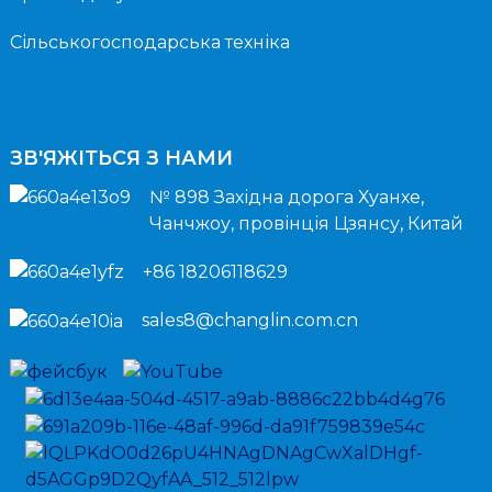
Сільськогосподарська техніка
ЗВ'ЯЖІТЬСЯ З НАМИ
№ 898 Західна дорога Хуанхе,
Чанчжоу, провінція Цзянсу, Китай
+86 18206118629
sales8@changlin.com.cn