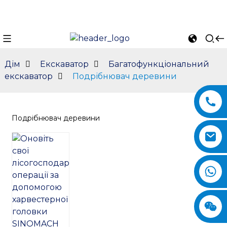
Дім
Екскаватор
Багатофункціональний
екскаватор
Подрібнювач деревини
Подрібнювач деревини
n