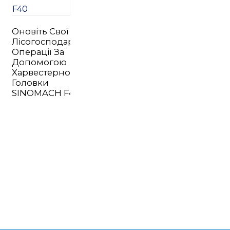
Оновіть Свої
Лісогосподарські
Операції За
Допомогою
Харвестерної
n
Головки
SINOMACH F40
..